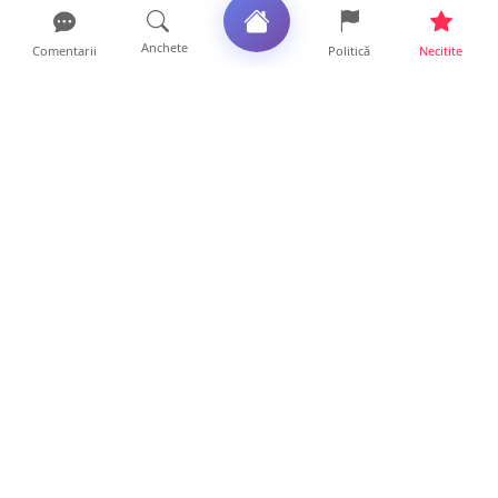
Anchete
Comentarii
Politică
Necitite
Ultimele articole
La ce ore va putea fi observată eclipsa de
soare la Satu Mar...
12 ore • Life
FOTO/VIDEO. Controale „reinstituite”
temporar la frontiera c...
11 ore • Locale
Șofer de TIR, prins la 71 de ani cu permisul
suspendat. Un t...
11 ore • Locale