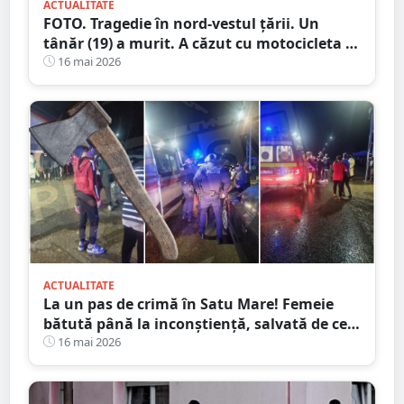
ACTUALITATE
FOTO. Tragedie în nord-vestul țării. Un
tânăr (19) a murit. A căzut cu motocicleta în
prăpastie
16 mai 2026
ACTUALITATE
La un pas de crimă în Satu Mare! Femeie
bătută până la inconștiență, salvată de cei
4 copilași
16 mai 2026