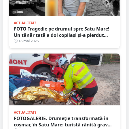
ACTUALITATE
FOTO Tragedie pe drumul spre Satu Mare!
Un tânăr tată a doi copilași și-a pierdut
viața într-un accident cumplit
16 mai 2026
ACTUALITATE
FOTOGALERIE. Drumeție transformată în
coșmar, în Satu Mare: turistă rănită grav