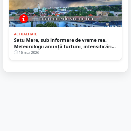
ACTUALITATE
Satu Mare, sub informare de vreme rea.
Meteorologii anunță furtuni, intensificări
de vânt și ploi în averse
16 mai 2026