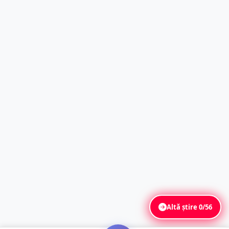
Altă știre
0/56