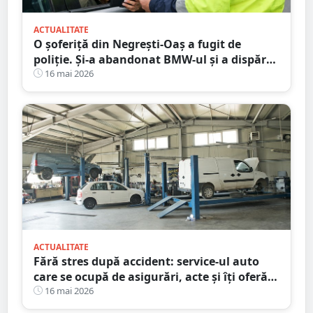
ACTUALITATE
O șoferiță din Negrești-Oaș a fugit de
poliție. Și-a abandonat BMW-ul și a dispărut
printre blocuri
16 mai 2026
ACTUALITATE
Fără stres după accident: service-ul auto
care se ocupă de asigurări, acte și îți oferă
mașină la schimb
16 mai 2026