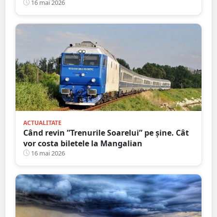
după ce a alergat pe un traseu acoperit cu
16 mai 2026
frunze
ACTUALITATE
Când revin ”Trenurile Soarelui” pe şine. Cât
vor costa biletele la Mangalian
16 mai 2026