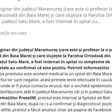
iginar din județul Maramureș (care este și profesor l
esională din Baia Mare) și care slujește la Parohia O
 județul Satu Mare, a fost internat în spital cu...
020
2 min citire
ginar din județul Maramureș (care este și profesor la o ș
 din Baia Mare) și care slujește la Parohia Ortodoxă din
ețul Satu Mare, a fost internat în spital cu simptome de
tele au confirmat că este pozitiv.
Potrivit informațiilor
ia preotului este asistent medical la un spital din Baia Mare
i fiul lor sunt negativi, arată primele teste efectuate în cauză
e unde ar fi putut contacta virusul, dar o anchetă epidemiol
 desfășurare atât în județul Maramureș cât și în județul Sat
ormațiilor PresaSM
, preotul este internat la Spitalul de Boli
in Baia Mare, după ce i s-a confirmat și diagnosticul: poziti
altfel, preotul a făcut anunțul chiar pe pagina de Facebook