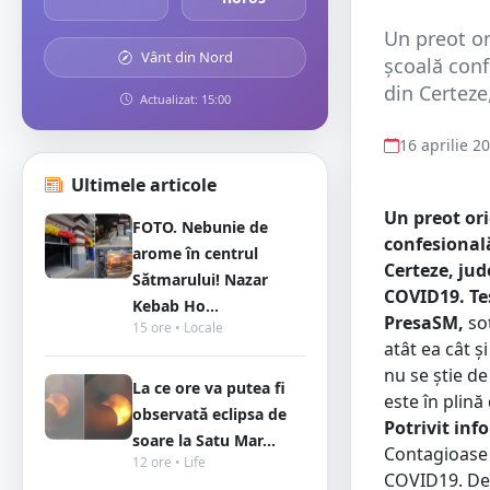
Un preot or
Vânt din Nord
școală conf
din Certeze,
Actualizat: 15:00
16 aprilie 2
Ultimele articole
Un preot ori
FOTO. Nebunie de
confesională
arome în centrul
Certeze, jud
Sătmarului! Nazar
COVID19. Tes
Kebab Ho...
PresaSM,
soț
15 ore • Locale
atât ea cât ș
nu se știe d
La ce ore va putea fi
este în plină
observată eclipsa de
Potrivit inf
soare la Satu Mar...
Contagioase d
12 ore • Life
COVID19. De 