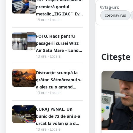
premieră gardul
Tag-uri:
metalic „ZIG ZAG”. Ev...
coronavirus
19 ore • Locale
FOTO. Haos pentru
pasagerii cursei Wizz
Air Satu Mare – Lond...
Citește 
13 ore • Locale
Distracție scumpă la
grătar. Sătmăreanul s-
a ales cu o amend...
13 ore • Locale
CURAJ PENAL. Un
bunic de 72 de ani s-a
urcat la volan și a d...
13 ore • Locale