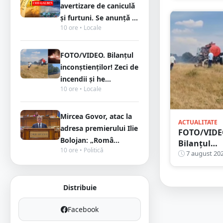
avertizare de caniculă
urcat la
și furtuni. Se anunță ...
volan și a
10 ore • Locale
dat nas în
nas cu
Poliția Sat
FOTO/VIDEO. Bilanțul
Mare
inconștienților! Zeci de
incendii și he...
10 ore • Locale
Mircea Govor, atac la
ACTUALITATE
adresa premierului Ilie
FOTO/VIDE
Bolojan: „Româ...
Bilanțul
10 ore • Politică
inconștienț
7 august 20
Zeci de
incendii și
hectare
Distribuie
făcute
scrum în
Facebook
județul Sa