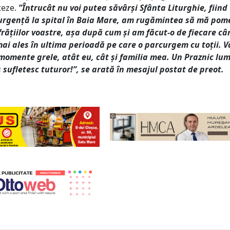
teze.
”Întrucât nu voi putea săvârși Sfânta Liturghie, fiind
urgență la spital în Baia Mare, am rugămintea să mă pome
frățiilor voastre, așa după cum și am făcut-o de fiecare câ
 mai ales în ultima perioadă pe care o parcurgem cu toții. 
 momente grele, atât eu, cât și familia mea. Un Praznic lum
s sufletesc tuturor!”, se arată în mesajul postat de preot.