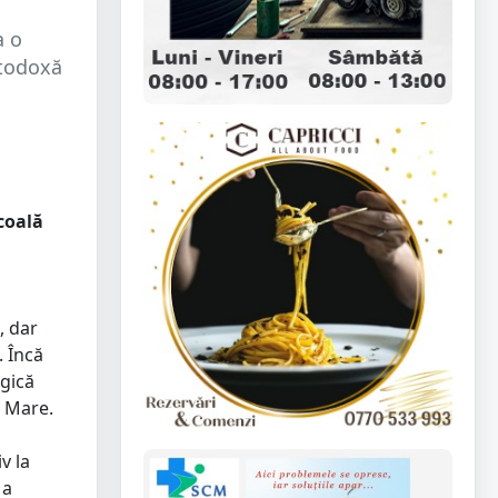
a o
rtodoxă
coală
, dar
. Încă
ogică
u Mare.
v la
 a