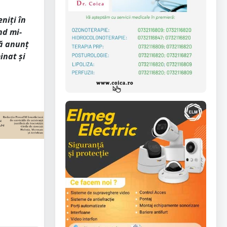
niți în
nd mi-
Vă anunț
inat și