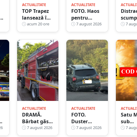
ACTUALITATE
ACTUALITATE
ACTUALI
TOP Trapez
FOTO. Haos
Distra
lansează în
pentru
scump
premieră
acum 20 ore
pasagerii
7 august 2026
grătar
7 augu
gardul
cursei Wizz
Sătmă
metalic „ZIG
Air Satu
s-a ale
ZAG”.
Mare –
amend
Eveniment
Londra. Zbor
mii de 
spectaculos
anulat, apoi
a
în Grădina
o nouă
Romei
întârziere.
Fără
explicații
clare
ACTUALITATE
ACTUALITATE
ACTUALI
DRAMĂ.
FOTO.
Satu M
Bărbat găsit
Duster
sub
26
mort, astăzi,
7 august 2026
rămas fără
7 august 2026
averti
7 augu
într-un
puntea
de can