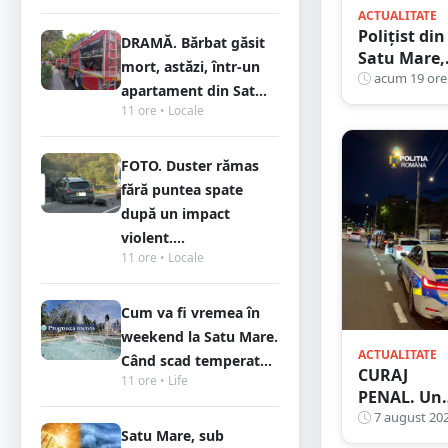
ACTUALITATE
Polițist din
DRAMĂ. Bărbat găsit
Satu Mare,
mort, astăzi, într-un
prins la
acum 19 ore
apartament din Sat...
volan cu
11 ore • Locale
1,75 g/l
alcool în
FOTO. Duster rămas
sânge.
Fusese
fără puntea spate
reclamat l
după un impact
112 că
violent....
circula pe
11 ore • Locale
contrasens
Cum va fi vremea în
weekend la Satu Mare.
ACTUALITATE
Când scad temperat...
CURAJ
11 ore • Life
PENAL. Un
bunic de 72
7 august 20
Satu Mare, sub
de ani s-a