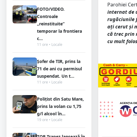
Parohiei Cer
FOTO/VIDEO.
internat de 
Controale
rugăciunile 
„reinstituite”
ați cerut și
temporar la frontiera
că trec prin
c...
cu mult folo
11 ore • Locale
Șofer de TIR, prins la
71 de ani cu permisul
suspendat. Un t...
11 ore • Locale
Polițist din Satu Mare,
prins la volan cu 1,75
g/l alcool în...
19 ore • Locale
TOP Trapez lansează în