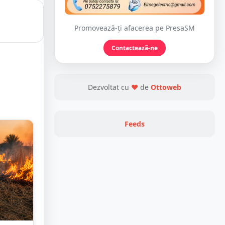
Promovează-ți afacerea pe PresaSM
Contactează-ne
Dezvoltat cu
❤
de
Ottoweb
Feeds