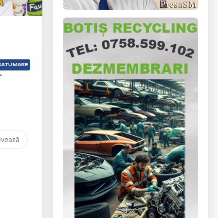
lvează