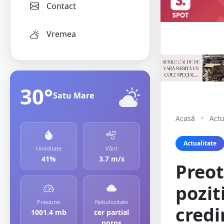
Contact
Vremea
30°
Satu Mare
Acasă
•
Actu
Actualitate
Umiditate
Vânt
41%
3.7 m/s
Preot
pozit
Presiune
Nebulozitate
credi
1001.4 mb
cer partial
noros