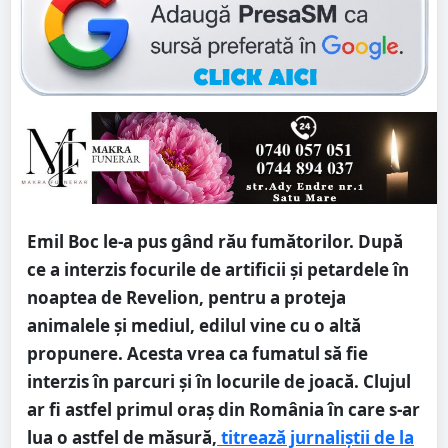
Emil Boc le-a pus gând rău fumătorilor. După
ce a interzis focurile de artificii şi petardele în
noaptea de Revelion, pentru a proteja
animalele și mediul, edilul vine cu o altă
propunere. Acesta vrea ca fumatul să fie
interzis în parcuri şi în locurile de joacă. Clujul
ar fi astfel primul oraş din România în care s-ar
lua o astfel de măsură,
titrează jurnaliștii de la