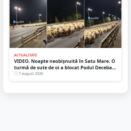
ACTUALITATE
VIDEO. Noapte neobișnuită în Satu Mare. O
turmă de sute de oi a blocat Podul Decebal.
Gest de apreciat al ciobanului
7 august 2026