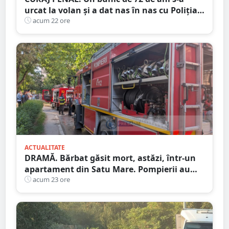
urcat la volan și a dat nas în nas cu Poliția
Satu Mare
acum 22 ore
ACTUALITATE
DRAMĂ. Bărbat găsit mort, astăzi, într-un
apartament din Satu Mare. Pompierii au
spart ușa
acum 23 ore