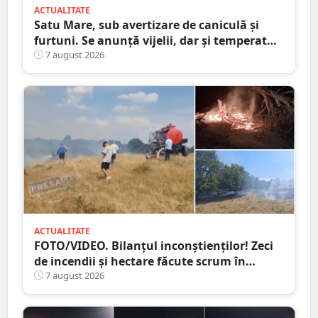
ACTUALITATE
Satu Mare, sub avertizare de caniculă și
furtuni. Se anunță vijelii, dar și temperaturi
ridicate. Avertizarea ANM
7 august 2026
ACTUALITATE
FOTO/VIDEO. Bilanțul inconștienților! Zeci
de incendii și hectare făcute scrum în
județul Satu Mare
7 august 2026