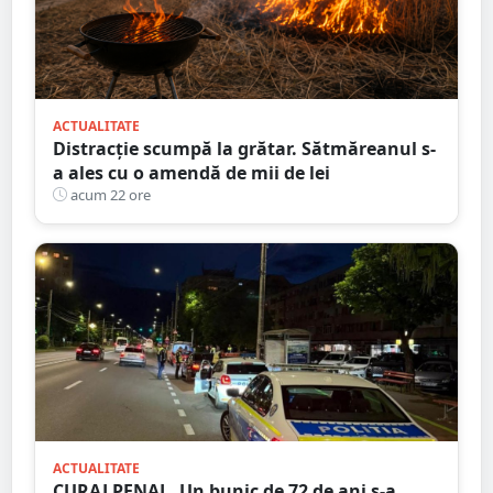
ACTUALITATE
Distracție scumpă la grătar. Sătmăreanul s-
a ales cu o amendă de mii de lei
acum 22 ore
ACTUALITATE
CURAJ PENAL. Un bunic de 72 de ani s-a