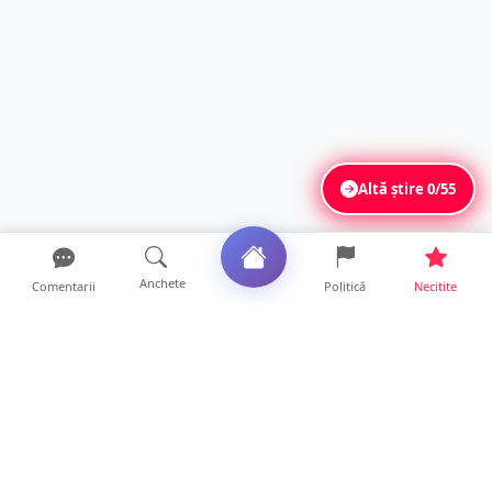
Altă știre
0/55
Anchete
Comentarii
Politică
Necitite
Ultimele articole
FOTO/VIDEO. Controale „reinstituite”
temporar la frontiera c...
11 ore • Locale