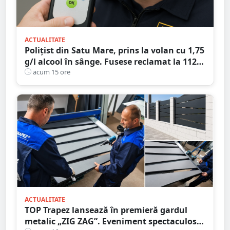
ACTUALITATE
Polițist din Satu Mare, prins la volan cu 1,75
g/l alcool în sânge. Fusese reclamat la 112
că circula pe contrasens
acum 15 ore
ACTUALITATE
TOP Trapez lansează în premieră gardul
metalic „ZIG ZAG”. Eveniment spectaculos