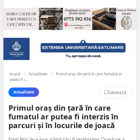
Acasă
•
Actualitate
•
Primul oraş din țară în care fumatul ar
putea fi i...
Salvează
Actualitate
Primul oraş din țară în care
fumatul ar putea fi interzis în
parcuri şi în locurile de joacă
Emil Boc le-a pus gând rău fumătorilor. După ce a