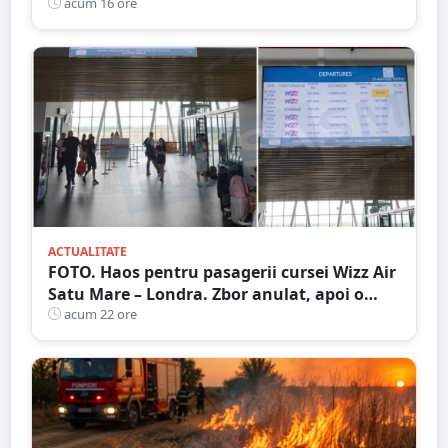
în Grădina Romei
acum 16 ore
ACTUALITATE
FOTO. Haos pentru pasagerii cursei Wizz Air
Satu Mare – Londra. Zbor anulat, apoi o
nouă întârziere. Fără explicații clare
acum 22 ore