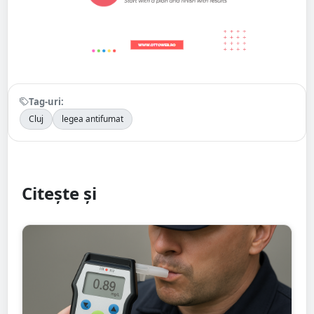
Tag-uri:
Cluj
legea antifumat
Citește și