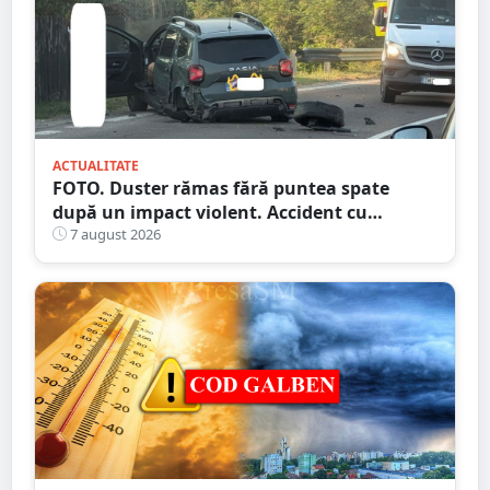
ACTUALITATE
FOTO. Duster rămas fără puntea spate
după un impact violent. Accident cu
implicarea unei mașini din Satu Mare
7 august 2026