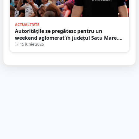
ACTUALITATE
Autoritățile se pregătesc pentru un
weekend aglomerat în județul Satu Mare.
Prefectul cere seriozitate și profesionalism
15 iunie 2026