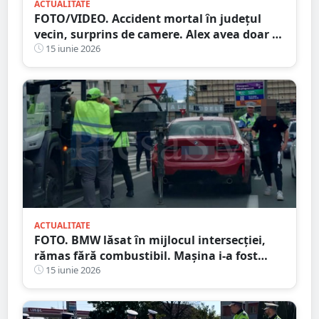
ACTUALITATE
FOTO/VIDEO. Accident mortal în județul
vecin, surprins de camere. Alex avea doar 29
de ani și era pasionat de motoare
15 iunie 2026
ACTUALITATE
FOTO. BMW lăsat în mijlocul intersecției,
rămas fără combustibil. Mașina i-a fost
ridicată de Poliția Locală
15 iunie 2026