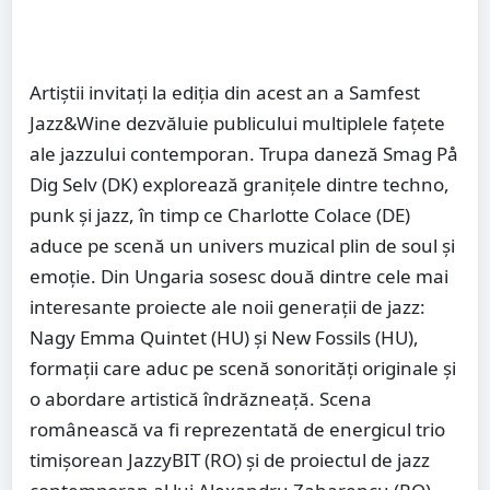
Artiștii invitați la ediția din acest an a Samfest
Jazz&Wine dezvăluie publicului multiplele fațete
ale jazzului contemporan. Trupa daneză Smag På
Dig Selv (DK) explorează granițele dintre techno,
punk și jazz, în timp ce Charlotte Colace (DE)
aduce pe scenă un univers muzical plin de soul și
emoție. Din Ungaria sosesc două dintre cele mai
interesante proiecte ale noii generații de jazz:
Nagy Emma Quintet (HU) și New Fossils (HU),
formații care aduc pe scenă sonorități originale și
o abordare artistică îndrăzneață. Scena
românească va fi reprezentată de energicul trio
timișorean JazzyBIT (RO) și de proiectul de jazz