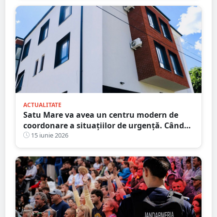
ACTUALITATE
Satu Mare va avea un centru modern de
coordonare a situațiilor de urgență. Când
va deveni operațional
15 iunie 2026