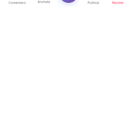
Anchete
Comentarii
Politică
Necitite
Ultimele articole
ANCHETĂ. Acuzații explozive la DGASPC
Satu Mare! Salarii uri...
18 ore • Anchete
FOTO/VIDEO. Accident cumplit! Impact
frontal între un TIR și...
16 ore • Locale
FOTO. Nebunie de arome în centrul
Sătmarului! Nazar Kebab Ho...
15 ore • Locale
La ce ore va putea fi observată eclipsa de
soare la Satu Mar...