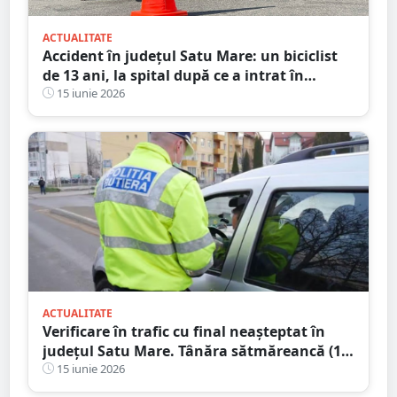
ACTUALITATE
Accident în județul Satu Mare: un biciclist
de 13 ani, la spital după ce a intrat în
coliziune cu un autoturism
15 iunie 2026
ACTUALITATE
Verificare în trafic cu final neașteptat în
județul Satu Mare. Tânăra sătmăreancă (18
ani) s-a ales cu dosar penal
15 iunie 2026