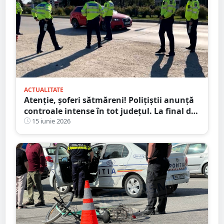
ACTUALITATE
Atenție, șoferi sătmăreni! Polițiștii anunță
controale intense în tot județul. La final de
săptămână e programată și o acțiune-
15 iunie 2026
maraton de 24 de ore