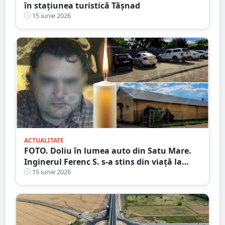
în stațiunea turistică Tășnad
15 iunie 2026
ACTUALITATE
FOTO. Doliu în lumea auto din Satu Mare.
Inginerul Ferenc S. s-a stins din viață la
doar 53 de ani
15 iunie 2026