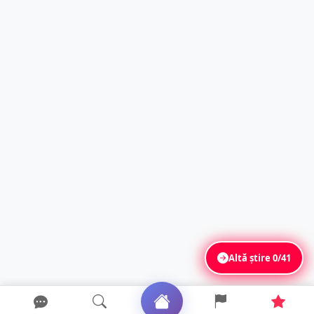
Altă știre
0/41