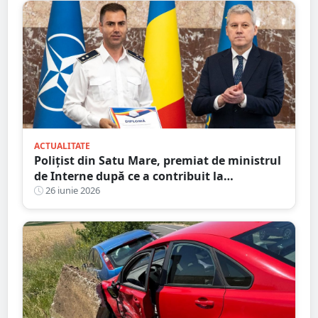
ACTUALITATE
Polițist din Satu Mare, premiat de ministrul
de Interne după ce a contribuit la
destructurarea unei rețele de contrabandă
26 iunie 2026