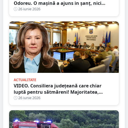
Odoreu. O mașină a ajuns in șanț, nici
urmă de sofer
26 iunie 2026
ACTUALITATE
VIDEO. Consiliera județeană care chiar
luptă pentru sătmăreni! Majoritatea,
”acontată” să doarmă-n scaun
26 iunie 2026