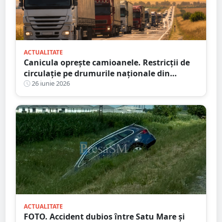
ACTUALITATE
Canicula oprește camioanele. Restricții de
circulație pe drumurile naționale din
județul Satu Mare
26 iunie 2026
ACTUALITATE
FOTO. Accident dubios între Satu Mare și