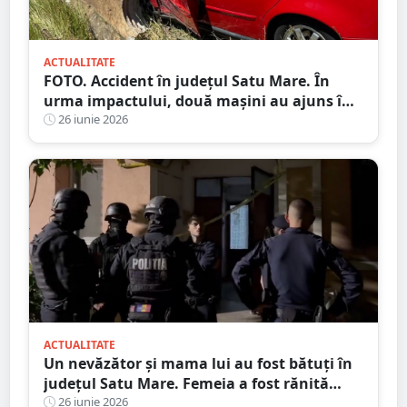
ACTUALITATE
FOTO. Accident în județul Satu Mare. În
urma impactului, două mașini au ajuns în
șanț
26 iunie 2026
ACTUALITATE
Un nevăzător și mama lui au fost bătuți în
județul Satu Mare. Femeia a fost rănită
grav
26 iunie 2026