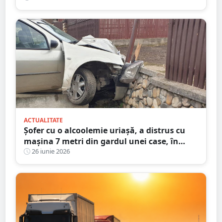
ACTUALITATE
Șofer cu o alcoolemie uriașă, a distrus cu
mașina 7 metri din gardul unei case, în
județul Satu Mare
26 iunie 2026