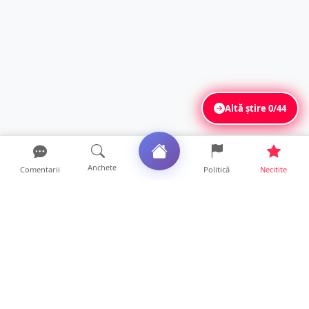
Altă știre
0/44
Anchete
Comentarii
Politică
Necitite
Ultimele articole
USR acuză: PSD face totul pentru ca
România să piardă miliar...
21 ore • Locale