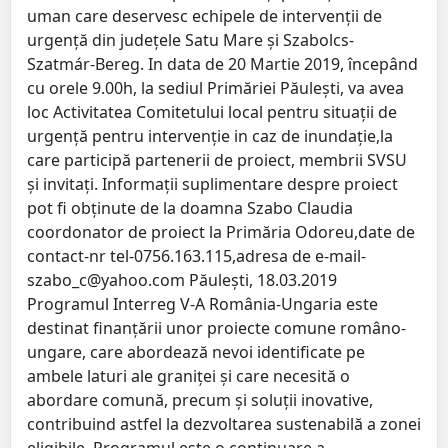
uman care deservesc echipele de intervenții de
urgență din județele Satu Mare și Szabolcs-
Szatmár-Bereg. In data de 20 Martie 2019, începând
cu orele 9.00h, la sediul Primăriei Păulești, va avea
loc Activitatea Comitetului local pentru situații de
urgență pentru intervenție in caz de inundație,la
care participă partenerii de proiect, membrii SVSU
și invitați. Informaţii suplimentare despre proiect
pot fi obţinute de la doamna Szabo Claudia
coordonator de proiect la Primăria Odoreu,date de
contact-nr tel-0756.163.115,adresa de e-mail-
szabo_c@yahoo.com Păulești, 18.03.2019
Programul Interreg V-A România-Ungaria este
destinat finanţării unor proiecte comune româno-
ungare, care abordează nevoi identificate pe
ambele laturi ale graniţei şi care necesită o
abordare comună, precum şi soluţii inovative,
contribuind astfel la dezvoltarea sustenabilă a zonei