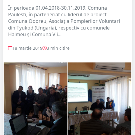
În perioada 01.04.2018-30.11.2019, Comuna
Păulesti, în parteneriat cu liderul de proiect
Comuna Odoreu, Asociaţia Pompierilor Voluntari
din Tyukod (Ungaria), respectiv cu comunele
Halmeu și Comuna Vii...
18 martie 2019
3 min citire