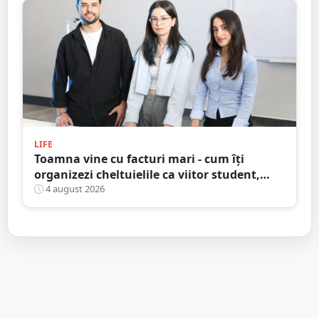
LIFE
Toamna vine cu facturi mari - cum îți
organizezi cheltuielile ca viitor student,
fără să dai totul peste cap
4 august 2026