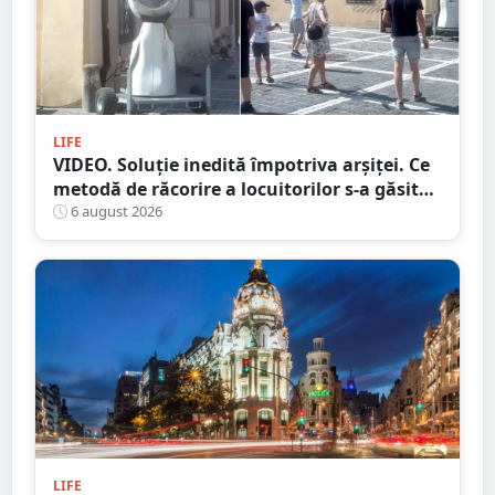
LIFE
VIDEO. Soluție inedită împotriva arșiței. Ce
metodă de răcorire a locuitorilor s-a găsit
într-un oraș din țară
6 august 2026
LIFE