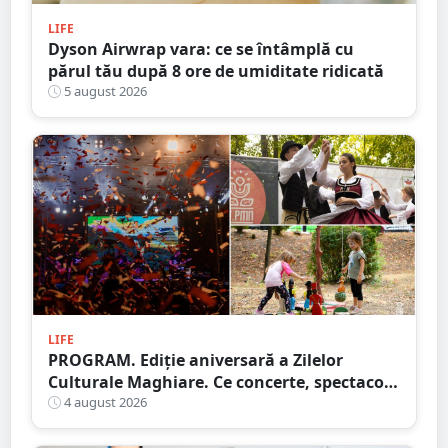
LIFE
Dyson Airwrap vara: ce se întâmplă cu
părul tău după 8 ore de umiditate ridicată
5 august 2026
LIFE
PROGRAM. Ediție aniversară a Zilelor
Culturale Maghiare. Ce concerte, spectacole
și alte activități pregătesc organizatorii
4 august 2026