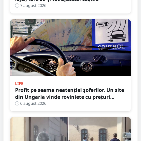
7 august 2026
LIFE
Profit pe seama neatenției șoferilor. Un site
din Ungaria vinde roviniete cu prețuri
umflate, avertizează CNAIR
6 august 2026