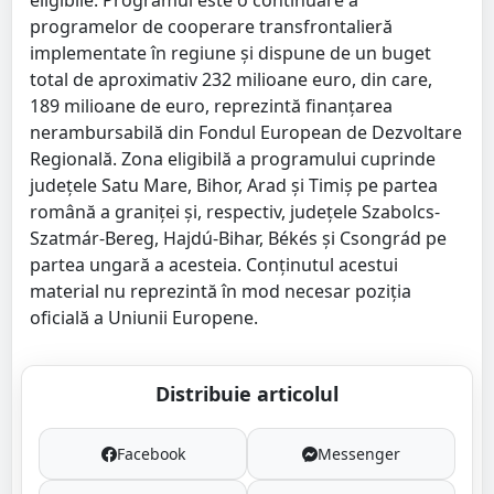
eligibile. Programul este o continuare a
programelor de cooperare transfrontalieră
implementate în regiune şi dispune de un buget
total de aproximativ 232 milioane euro, din care,
189 milioane de euro, reprezintă finanţarea
nerambursabilă din Fondul European de Dezvoltare
Regională. Zona eligibilă a programului cuprinde
judeţele Satu Mare, Bihor, Arad şi Timiş pe partea
română a graniței şi, respectiv, judeţele Szabolcs-
Szatmár-Bereg, Hajdú-Bihar, Békés şi Csongrád pe
partea ungară a acesteia. Conţinutul acestui
material nu reprezintă în mod necesar poziţia
oficială a Uniunii Europene.
Distribuie articolul
Facebook
Messenger