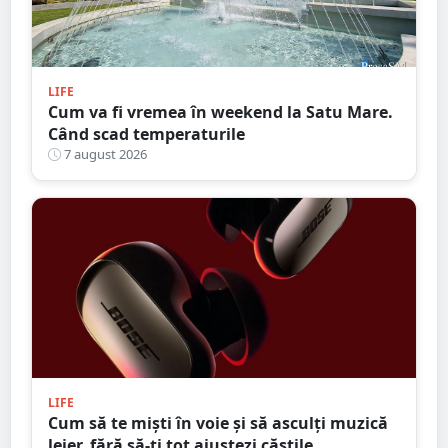
LIFE
Cum va fi vremea în weekend la Satu Mare.
Când scad temperaturile
7 august 2026
LIFE
Cum să te miști în voie și să asculți muzică
lejer, fără să-ți tot ajustezi căștile