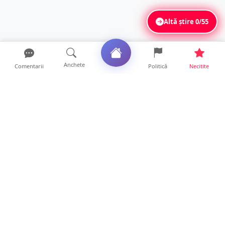
Altă știre
0/55
Anchete
Comentarii
Politică
Necitite
Ultimele articole
FOTO/VIDEO. Controale „reinstituite”
temporar la frontiera c...
11 ore • Locale
Șofer de TIR, prins la 71 de ani cu permisul
suspendat. Un t...
11 ore • Locale
Polițist din Satu Mare, prins la volan cu 1,75