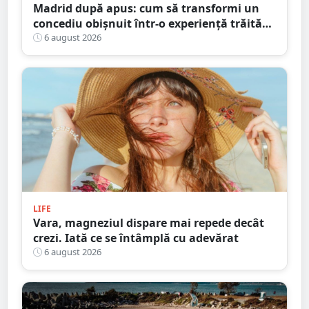
Madrid după apus: cum să transformi un
concediu obișnuit într-o experiență trăită
ca un localnic
6 august 2026
LIFE
Vara, magneziul dispare mai repede decât
crezi. Iată ce se întâmplă cu adevărat
6 august 2026