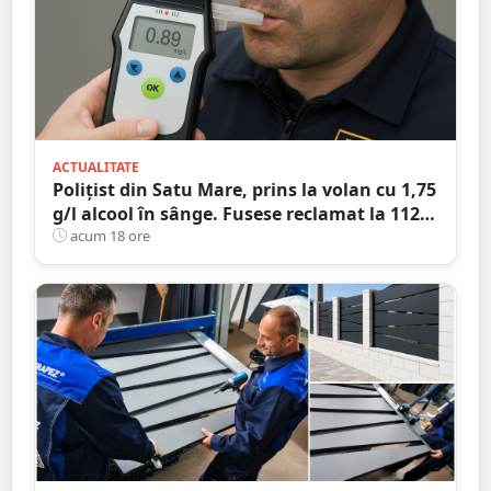
ACTUALITATE
Polițist din Satu Mare, prins la volan cu 1,75
g/l alcool în sânge. Fusese reclamat la 112
că circula pe contrasens
acum 18 ore