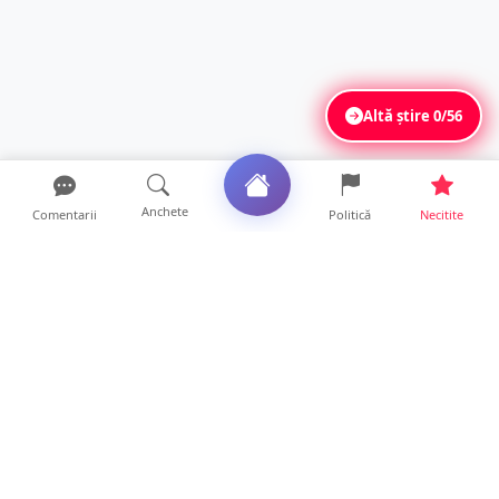
Altă știre
0/56
Anchete
Comentarii
Politică
Necitite
Ultimele articole
La ce ore va putea fi observată eclipsa de
soare la Satu Mar...
12 ore • Life
FOTO/VIDEO. Controale „reinstituite”
temporar la frontiera c...
11 ore • Locale