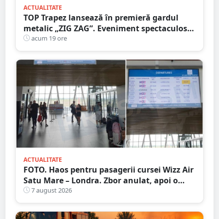
ACTUALITATE
TOP Trapez lansează în premieră gardul
metalic „ZIG ZAG”. Eveniment spectaculos
în Grădina Romei
acum 19 ore
ACTUALITATE
FOTO. Haos pentru pasagerii cursei Wizz Air
Satu Mare – Londra. Zbor anulat, apoi o
nouă întârziere. Fără explicații clare
7 august 2026