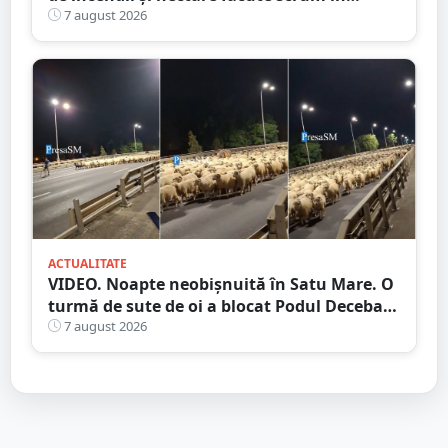
județul Satu Mare
7 august 2026
ACTUALITATE
VIDEO. Noapte neobișnuită în Satu Mare. O
turmă de sute de oi a blocat Podul Decebal.
Gest de apreciat al ciobanului
7 august 2026