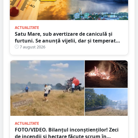
ACTUALITATE
Satu Mare, sub avertizare de caniculă și
furtuni. Se anunță vijelii, dar și temperaturi
ridicate. Avertizarea ANM
7 august 2026
ACTUALITATE
FOTO/VIDEO. Bilanțul inconștienților! Zeci
de incendii și hectare făcute scrum în