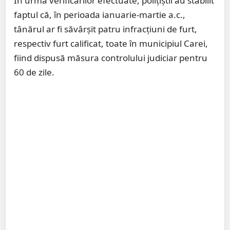
În urma verificărilor efectuate, polițiștii au stabilit
faptul că, în perioada ianuarie-martie a.c.,
tânărul ar fi săvârșit patru infracțiuni de furt,
respectiv furt calificat, toate în municipiul Carei,
fiind dispusă măsura controlului judiciar pentru
60 de zile.