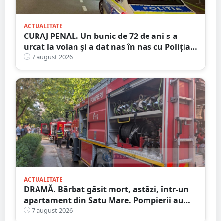
ACTUALITATE
CURAJ PENAL. Un bunic de 72 de ani s-a
urcat la volan și a dat nas în nas cu Poliția
Satu Mare
7 august 2026
ACTUALITATE
DRAMĂ. Bărbat găsit mort, astăzi, într-un
apartament din Satu Mare. Pompierii au
spart ușa
7 august 2026