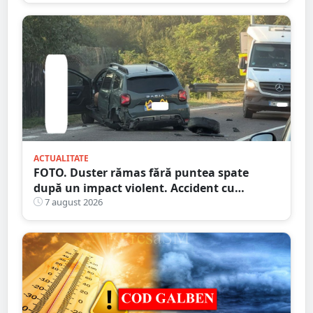
ACTUALITATE
FOTO. Duster rămas fără puntea spate
după un impact violent. Accident cu
implicarea unei mașini din Satu Mare
7 august 2026