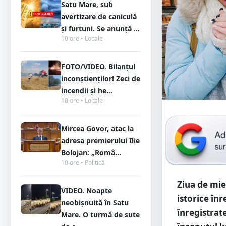
Satu Mare, sub
avertizare de caniculă
și furtuni. Se anunță ...
10 ore • Locale
FOTO/VIDEO. Bilanțul
inconștienților! Zeci de
incendii și he...
10 ore • Locale
Mircea Govor, atac la
adresa premierului Ilie
Bolojan: „Româ...
10 ore • Politică
Ziua de mi
VIDEO. Noapte
istorice în
neobișnuită în Satu
înregistrat
Mare. O turmă de sute