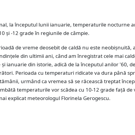
l, la începutul lunii ianuarie, temperaturile nocturne a
-10 și -12 grade în regiunile de câmpie.
rioadă de vreme deosebit de caldă nu este neobișnuită,
ndințele din ultimii ani, când am înregistrat cele mai cald
 și ianuarie din istorie, adică de la începutul anilor '60, 
ători. Perioada cu temperaturi ridicate va dura până sp
ăptămânii, urmând ca vremea să se răcească treptat înce
sâmbătă temperaturile vor scădea cu 10-12 grade față de v
mai explicat meteorologul Florinela Gerogescu.