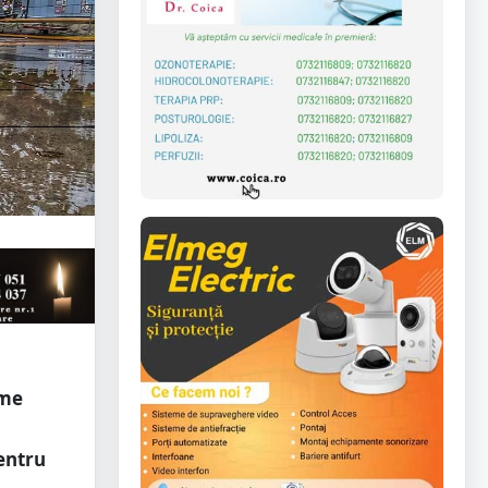
ime
entru