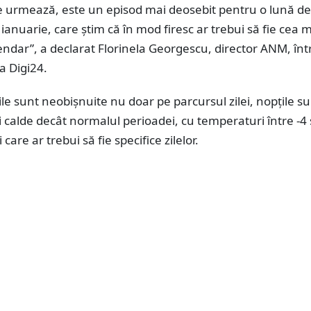
e urmează, este un episod mai deosebit pentru o lună de
ianuarie, care știm că în mod firesc ar trebui să fie cea 
endar”, a declarat Florinela Georgescu, director ANM, înt
la Digi24.
e sunt neobișnuite nu doar pe parcursul zilei, nopțile su
 calde decât normalul perioadei, cu temperaturi între -4 
 care ar trebui să fie specifice zilelor.