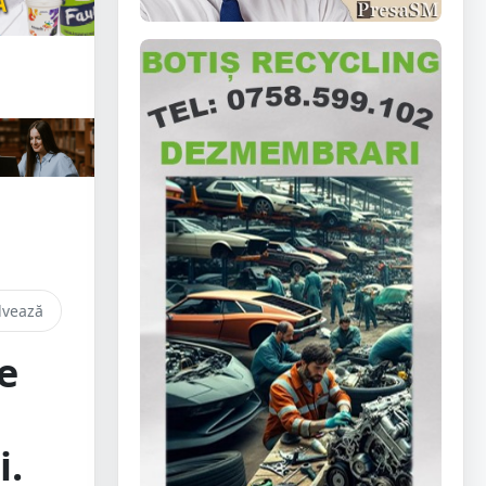
lvează
e
i.