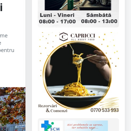
i
ime
e
pentru