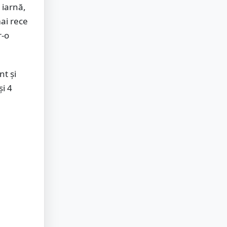
 iarnă,
mai rece
r-o
nt și
și 4