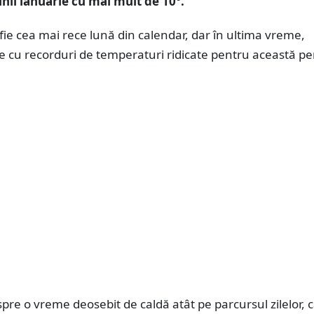
unii ianuarie cu mai mult de 10°.
 fie cea mai rece lună din calendar, dar în ultima vreme,
e cu recorduri de temperaturi ridicate pentru această p
pre o vreme deosebit de caldă atât pe parcursul zilelor, câ