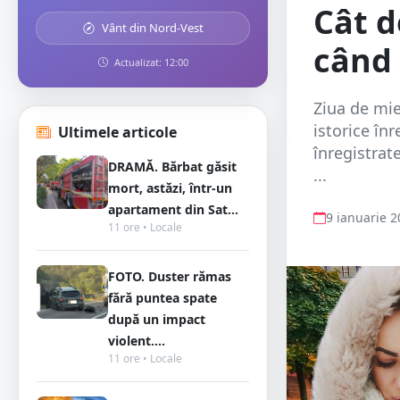
Cât d
Vânt din Nord-Vest
când 
Actualizat: 12:00
Ziua de mi
istorice în
Ultimele articole
înregistrat
DRAMĂ. Bărbat găsit
...
mort, astăzi, într-un
apartament din Sat...
9 ianuarie 
11 ore • Locale
FOTO. Duster rămas
fără puntea spate
după un impact
violent....
11 ore • Locale