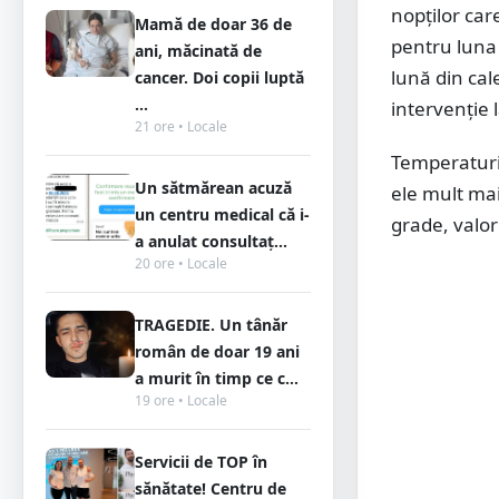
nopților car
Mamă de doar 36 de
pentru luna 
ani, măcinată de
lună din cal
cancer. Doi copii luptă
...
intervenție 
21 ore • Locale
Temperaturil
Un sătmărean acuză
ele mult mai
un centru medical că i-
grade, valori
a anulat consultaț...
20 ore • Locale
TRAGEDIE. Un tânăr
român de doar 19 ani
a murit în timp ce c...
19 ore • Locale
Servicii de TOP în
sănătate! Centru de