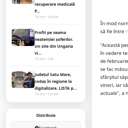
recuperare medicală
P...
16 ore • Locale
În mod norma
să fie între 
Profit pe seama
neatenției șoferilor.
"Această pe
Un site din Ungaria
în vedere te
vi...
14 ore • Life
de februarie
se fac măsur
Județul Satu Mare,
sfârșitul s
codaș în regiune la
vineri, iar 
digitalizare. LISTA p...
actuale", a 
14 ore • Locale
Distribuie
Facebook