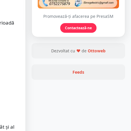
Promovează-ți afacerea pe PresaSM
erioadă
Contactează-ne
Dezvoltat cu
❤
de
Ottoweb
Feeds
t și al