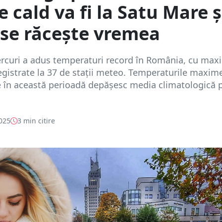
e cald va fi la Satu Mare ș
se răcește vremea
ercuri a adus temperaturi record în România, cu max
registrate la 37 de stații meteo. Temperaturile maxim
e în această perioadă depășesc media climatologică 
2025
3 min citire