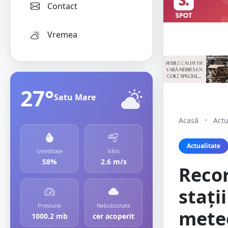
Contact
Vremea
27°
Satu Mare
Acasă
•
Actu
Actualitate
Umiditate
Vânt
58%
2.6 m/s
Recor
stați
Presiune
Nebulozitate
meteo
1000.2 mb
cer acoperit