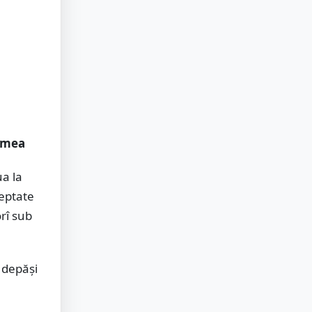
remea
ua la
teptate
rî sub
 depăși