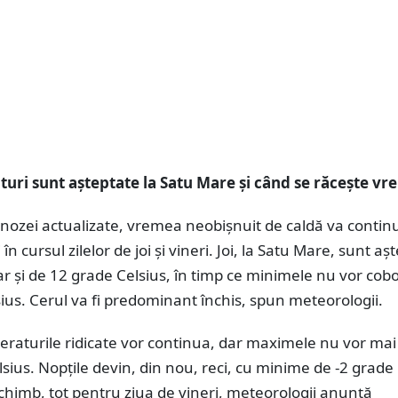
uri sunt așteptate la Satu Mare și când se răcește v
gnozei actualizate, vremea neobișnuit de caldă va contin
în cursul zilelor de joi și vineri. Joi, la Satu Mare, sunt aș
 și de 12 grade Celsius, în timp ce minimele nu vor cobo
ius. Cerul va fi predominant închis, spun meteorologii.
eraturile ridicate vor continua, dar maximele nu vor mai
sius. Nopțile devin, din nou, reci, cu minime de -2 grade
schimb, tot pentru ziua de vineri, meteorologii anunță