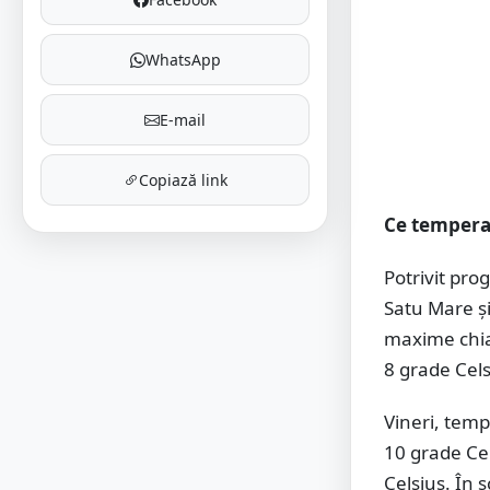
WhatsApp
E-mail
Copiază link
Ce temperat
Potrivit pro
Satu Mare și 
maxime chiar
8 grade Cels
Vineri, temp
10 grade Cel
Celsius. În 