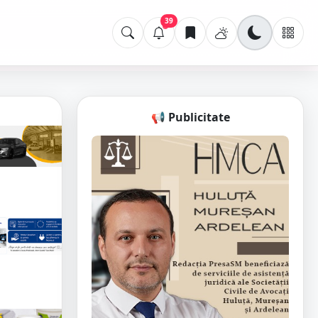
39
📢 Publicitate