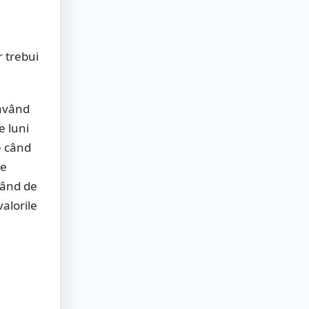
r trebui
 având
e luni
de când
re
pând de
alorile