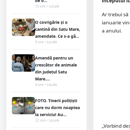
începutul l
de o...
10 ore • Locale
Ar trebui să
ianuarie vin
O covrigărie și o
cantină din Satu Mare,
a anului.
amendate. Ce s-a gă...
9 ore • Locale
Amendă pentru un
crescător de animale
din județul Satu
Mare....
9 ore • Locale
FOTO. Tinerii polițiști
care nu dorm noaptea
la serviciu! Au...
22 ore • Locale
„Vorbind des