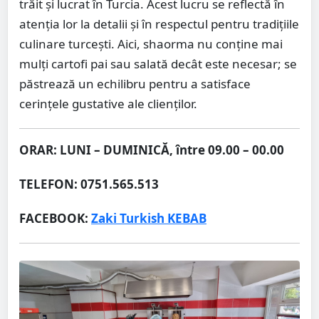
trăit și lucrat în Turcia. Acest lucru se reflectă în
atenția lor la detalii și în respectul pentru tradițiile
culinare turcești. Aici, shaorma nu conține mai
mulți cartofi pai sau salată decât este necesar; se
păstrează un echilibru pentru a satisface
cerințele gustative ale clienților.
ORAR: LUNI – DUMINICĂ, între 09.00 – 00.00
TELEFON: 0751.565.513
FACEBOOK:
Zaki Turkish KEBAB