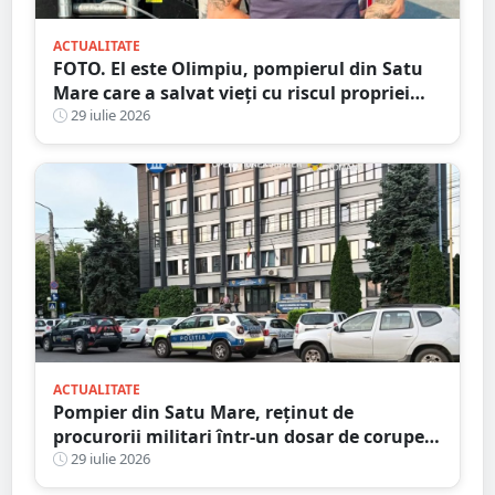
ACTUALITATE
FOTO. El este Olimpiu, pompierul din Satu
Mare care a salvat vieți cu riscul propriei
vieți
29 iulie 2026
ACTUALITATE
Pompier din Satu Mare, reținut de
procurorii militari într-un dosar de corupere
sexuală a minorilor. Este și antrenor la un
29 iulie 2026
club sportiv