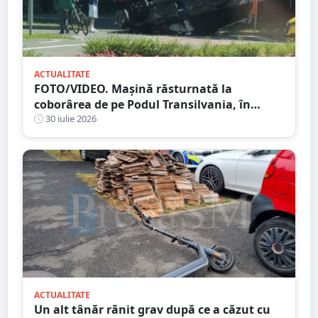
ACTUALITATE
FOTO/VIDEO. Mașină răsturnată la
coborârea de pe Podul Transilvania, în
municipiul Satu Mare
30 iulie 2026
ACTUALITATE
Un alt tânăr rănit grav după ce a căzut cu