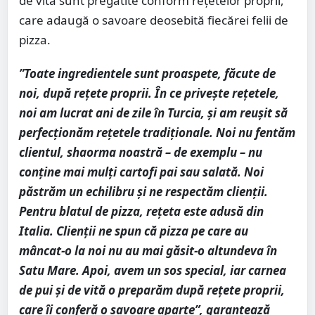
de vită sunt pregătite conform rețetelor proprii,
care adaugă o savoare deosebită fiecărei felii de
pizza.
”Toate ingredientele sunt proaspete, făcute de
noi, după rețete proprii. În ce privește rețetele,
noi am lucrat ani de zile în Turcia, și am reușit să
perfecționăm rețetele tradiționale. Noi nu fentăm
clientul, shaorma noastră – de exemplu – nu
conține mai mulți cartofi pai sau salată. Noi
păstrăm un echilibru și ne respectăm clienții.
Pentru blatul de pizza, rețeta este adusă din
Italia. Clienții ne spun că pizza pe care au
mâncat-o la noi nu au mai găsit-o altundeva în
Satu Mare. Apoi, avem un sos special, iar carnea
de pui și de vită o preparăm după rețete proprii,
care îi conferă o savoare aparte”, garantează