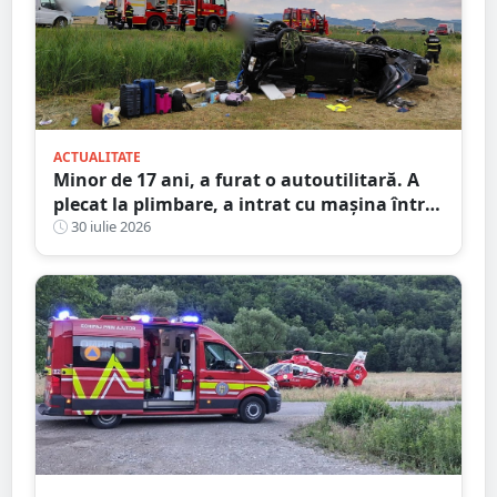
ACTUALITATE
Minor de 17 ani, a furat o autoutilitară. A
plecat la plimbare, a intrat cu mașina într-o
anexă și apoi a abandonat-o
30 iulie 2026