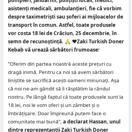
pompieri, jandarmi, polițiști locali, medici,
asistenți medicali, ambulanțieri, fie că vorbim
despre taximetriști sau șoferi ai mijloacelor de
transport în comun. Astfel, toate produsele
vor costa 18 lei de Crăciun, 25 decembrie, în
semn de recunoștință.
🙏 ❤️
Zaki Turkish Doner
Kebab vă urează sărbători frumoase
!
”Oferim din partea noastră aceste prețuri cu
dragă inimă. Pentru ca noi să avem sărbători
liniștite se sacrifică acești oameni minunați. Așa
că noi ne-am gândit să îi răsplătim la rândul
nostru. Pe lângă faptul că toate produsele sunt la
18 lei, noi le vom oferi și un zâmbet și o
îmbrățișare. Doar împreună putem face o
comunitate mai bună”,
a declarat Hassan, unul
dintre reprezentanții Zaki Turkish Doner