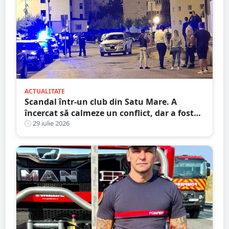
ACTUALITATE
Scandal într-un club din Satu Mare. A
încercat să calmeze un conflict, dar a fost
pus la pământ cu un singur pumn
29 iulie 2026