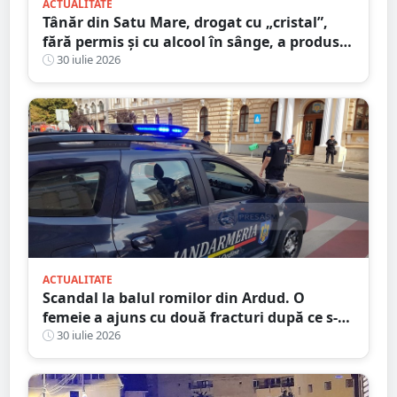
ACTUALITATE
Tânăr din Satu Mare, drogat cu „cristal”,
fără permis și cu alcool în sânge, a produs
un accident grav. Pasagerul a stat 13 zile în
30 iulie 2026
spital
ACTUALITATE
Scandal la balul romilor din Ardud. O
femeie a ajuns cu două fracturi după ce s-a
interpus într-o bătaie
30 iulie 2026