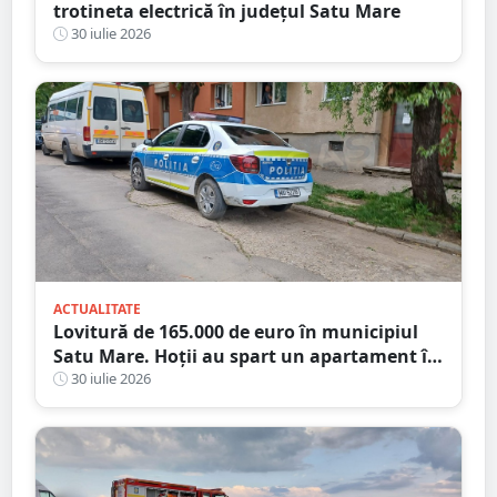
trotineta electrică în județul Satu Mare
30 iulie 2026
ACTUALITATE
Lovitură de 165.000 de euro în municipiul
Satu Mare. Hoții au spart un apartament în
timp ce proprietarii erau în concediu
30 iulie 2026