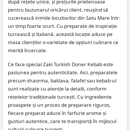
după rețete unice, și prețurile prietenoase
pentru buzunarul oricărui client, reușind să
cucerească inimile locuitorilor din Satu Mare într-
un timp foarte scurt. Cu preparate de inspirație
turcească și italiană, această locație aduce pe
masa clienților o varietate de opțiuni culinare ce
merită încercate.
Ce face special Zaki Turkish Doner Kebab este
pasiunea pentru autenticitate. Aici, preparatele
precum shaorma, baklava, falafel sau kebab-ul
sunt realizate cu atenție la detalii, conform
rețetelor tradiționale turcești. Cu ingrediente
proaspete și un proces de preparare riguros,
fiecare preparat aduce în farfurie arome și
gusturi autentice, care te transportă în mijlocul
culturii culinare turcești.