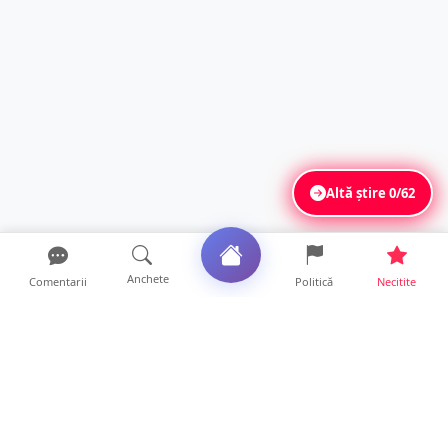
Altă știre
0/62
Anchete
Comentarii
Politică
Necitite
Ultimele articole
FOTO. Haos pentru pasagerii cursei Wizz Air
Satu Mare – Lond...
13 ore • Locale