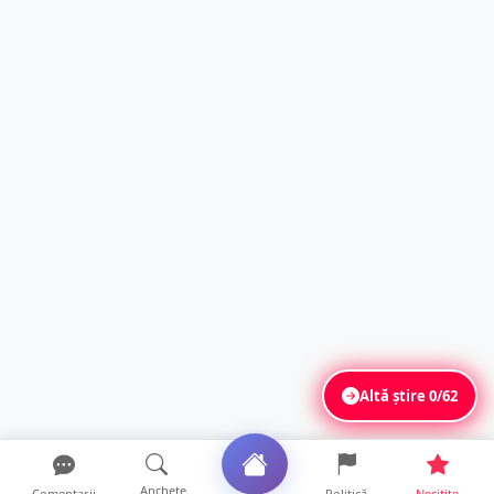
Altă știre
0/62
Anchete
Comentarii
Politică
Necitite