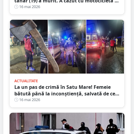
tânăr (19) a murit. A căzut cu motocicleta în
prăpastie
16 mai 2026
ACTUALITATE
La un pas de crimă în Satu Mare! Femeie
bătută până la inconștiență, salvată de cei
4 copilași
16 mai 2026