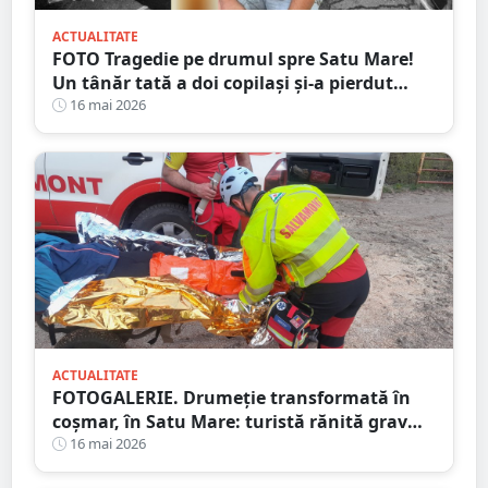
ACTUALITATE
FOTO Tragedie pe drumul spre Satu Mare!
Un tânăr tată a doi copilași și-a pierdut
viața într-un accident cumplit
16 mai 2026
ACTUALITATE
FOTOGALERIE. Drumeție transformată în
coșmar, în Satu Mare: turistă rănită grav
după ce a alergat pe un traseu acoperit cu
16 mai 2026
frunze