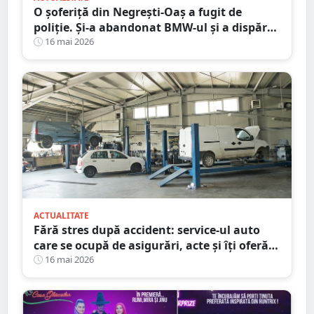
O șoferiță din Negrești-Oaș a fugit de
poliție. Și-a abandonat BMW-ul și a dispărut
printre blocuri
16 mai 2026
ACTUALITATE
Fără stres după accident: service-ul auto
care se ocupă de asigurări, acte și îți oferă
mașină la schimb
16 mai 2026