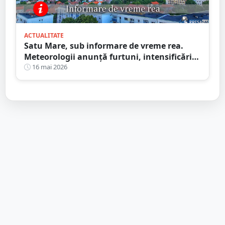
ACTUALITATE
Satu Mare, sub informare de vreme rea.
Meteorologii anunță furtuni, intensificări
de vânt și ploi în averse
16 mai 2026