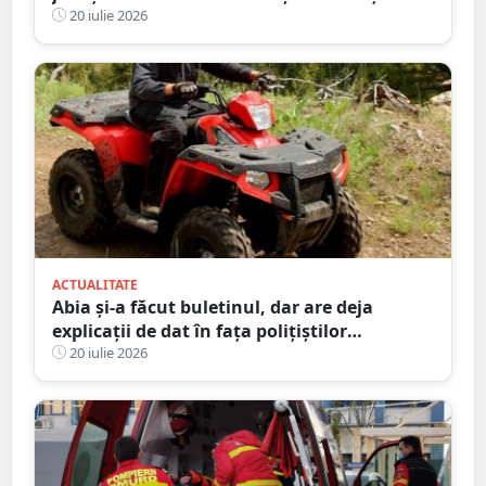
permise
20 iulie 2026
ACTUALITATE
Abia și-a făcut buletinul, dar are deja
explicații de dat în fața polițiștilor
sătmăreni. Totul după o ”aventură” cu ATV-
20 iulie 2026
ul pe străzile din sat