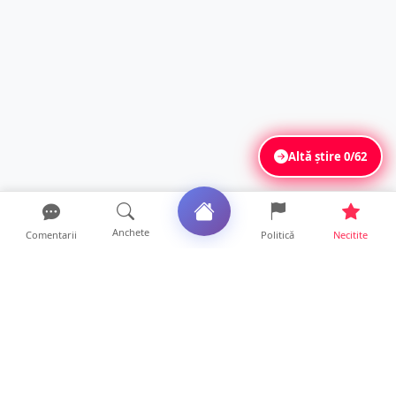
Altă știre
0/62
Anchete
Comentarii
Politică
Necitite
Ultimele articole
Mamă de doar 36 de ani, măcinată de
cancer. Doi copii luptă ...
21 ore • Locale