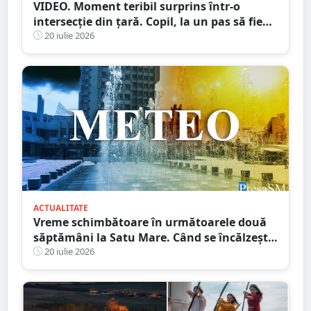
VIDEO. Moment teribil surprins într-o
intersecție din țară. Copil, la un pas să fie
spulberat de mașină
20 iulie 2026
ACTUALITATE
Vreme schimbătoare în următoarele două
săptămâni la Satu Mare. Când se încălzește,
din nou, vremea
20 iulie 2026