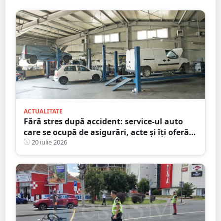
ACTUALITATE
Fără stres după accident: service-ul auto
care se ocupă de asigurări, acte și îți oferă
mașină la schimb
20 iulie 2026