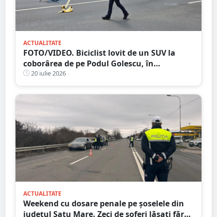
ACTUALITATE
FOTO/VIDEO. Biciclist lovit de un SUV la
coborârea de pe Podul Golescu, în
municipiul Satu Mare. Șoferul: ”Pur și
20 iulie 2026
simplu nu l-am văzut”
ACTUALITATE
Weekend cu dosare penale pe șoselele din
județul Satu Mare. Zeci de șoferi lăsați fără