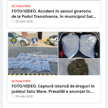
ACTUALITATE
FOTO/VIDEO. Accident în sensul giratoriu
de la Podul Transilvania, în municipiul Satu
Mare. Poliția a stabilit cauza producerii
20 iulie 2026
evenimentului
ACTUALITATE
FOTO/VIDEO. Captură istorică de droguri în
județul Satu Mare. PresaSM a anunțat în
premieră!
20 iulie 2026