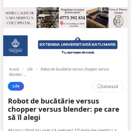
Acasă
•
Life
•
Robot de bucătărie versus chopper versus
blender: ...
Salvează
Life
Robot de bucătărie versus
chopper versus blender: pe care
să îl alegi
Atunci când nu vrei să petreci 10 minute pentru a