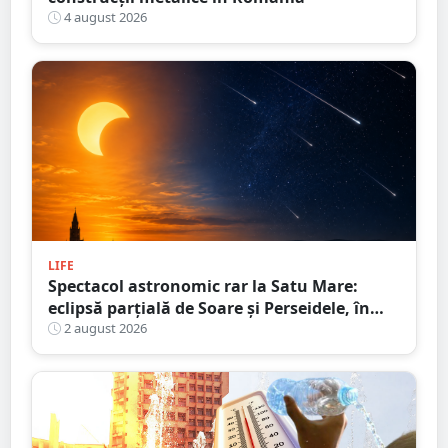
4 august 2026
LIFE
Spectacol astronomic rar la Satu Mare:
eclipsă parțială de Soare și Perseidele, în
aceeași zi
2 august 2026