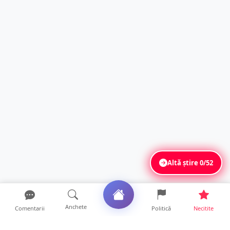
Altă știre
0/52
Anchete
Comentarii
Politică
Necitite