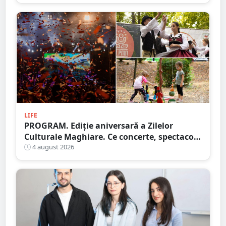
LIFE
PROGRAM. Ediție aniversară a Zilelor
Culturale Maghiare. Ce concerte, spectacole
și alte activități pregătesc organizatorii
4 august 2026