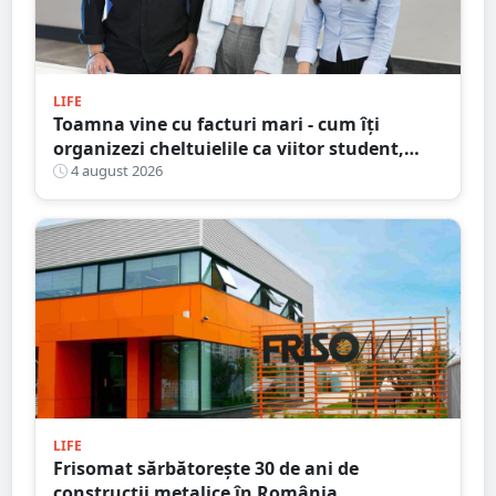
LIFE
Toamna vine cu facturi mari - cum îți
organizezi cheltuielile ca viitor student,
fără să dai totul peste cap
4 august 2026
LIFE
Frisomat sărbătorește 30 de ani de
construcții metalice în România