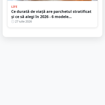
LIFE
Ce durată de viață are parchetul stratificat
și ce să alegi în 2026 - 6 modele
recomandate pentru un design durabil
27 iulie 2026