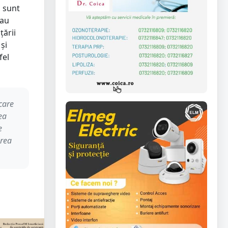
i sunt
 au
țării
și
fel
icare
ea
e
area