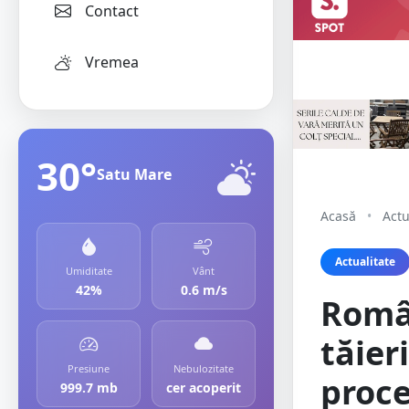
Contact
Vremea
30°
Satu Mare
Acasă
•
Actu
Actualitate
Umiditate
Vânt
42%
0.6 m/s
Româ
tăier
Presiune
Nebulozitate
proc
999.7 mb
cer acoperit