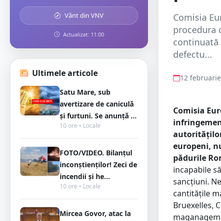
Vânt din VNV
Comisia Eur
procedura d
Actualizat: 11:00
continuată 
defectu...
Ultimele articole
12 februari
Satu Mare, sub
avertizare de caniculă
Comisia Eur
și furtuni. Se anunță ...
infringemen
10 ore • Locale
autoritățilo
europeni, nu
FOTO/VIDEO. Bilanțul
pădurile Ro
inconștienților! Zeci de
incapabile să
incendii și he...
sancțiuni. Ne
10 ore • Locale
cantitățile m
Bruexelles, C
Mircea Govor, atac la
maganagement