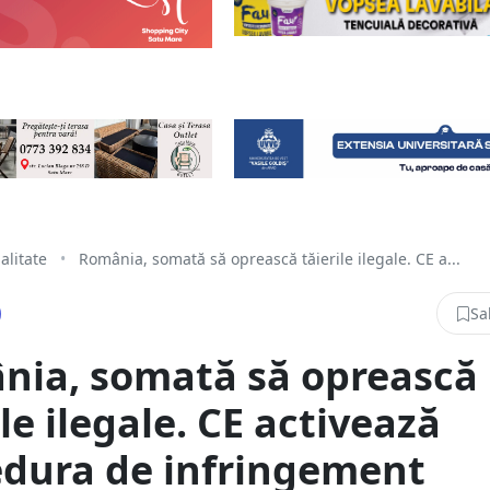
alitate
•
România, somată să oprească tăierile ilegale. CE a...
Sa
nia, somată să oprească
ile ilegale. CE activează
edura de infringement