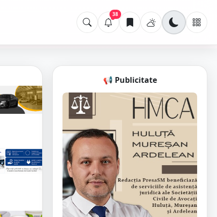
38
📢 Publicitate