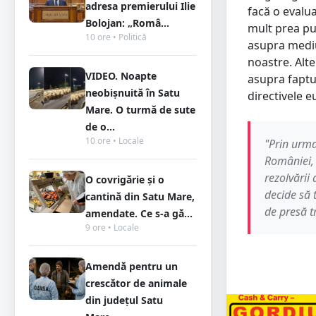
adresa premierului Ilie
facă o evalua
Bolojan: „Româ...
mult prea pu
10 ore • Politică
asupra mediul
noastre. Alte
VIDEO. Noapte
asupra faptul
neobișnuită în Satu
directivele 
Mare. O turmă de sute
de o...
10 ore • Locale
"Prin urma
României, 
rezolvării
O covrigărie și o
decide să 
cantină din Satu Mare,
de presă 
amendate. Ce s-a gă...
9 ore • Locale
Amendă pentru un
crescător de animale
din județul Satu