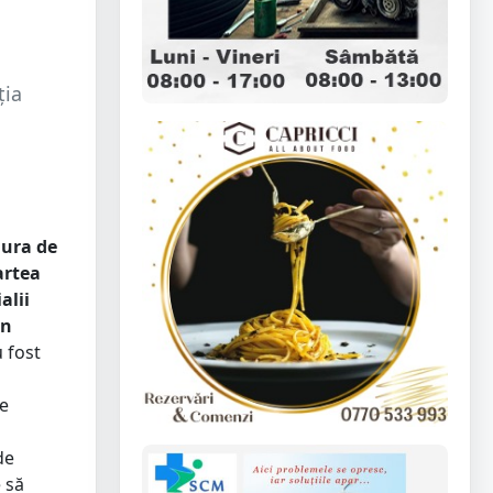
ția
dura de
artea
alii
in
 fost
ce
de
 să