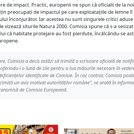
re de impact. Practic, europenii ne spun că oficialii de la no
țin preocupați de impactul pe care exploatațiile de lemne îl
ui înconjurător. Iar acestea nu sunt singurele critici aduse 
le vizează siturile Natura 2000. Comisia spune că s-a sesizat 
ui că habitate protejare au fost pierdute, încălcându-se ast
europene.
re, Comisia a decis astăzi să trimită o scrisoare oficială de notif
oferindu-i o lună de zile pentru a lua măsurile necesare în veder
 deficiențelor identificate de Comisie. În caz contrar, Comisia poat
trimită un aviz motivat autorităților române", se arată în inform
transmisă de Comisia Europeană.