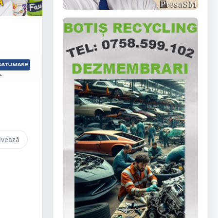
lvează