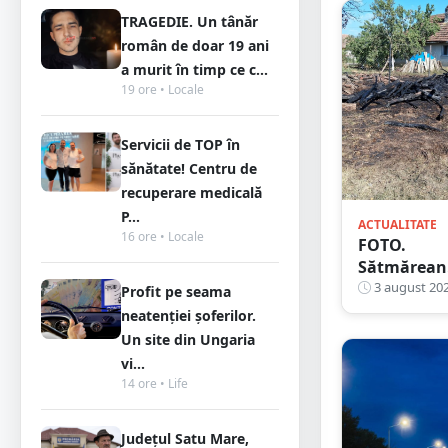
TRAGEDIE. Un tânăr
român de doar 19 ani
a murit în timp ce c...
19 ore • Locale
Servicii de TOP în
sănătate! Centru de
recuperare medicală
P...
ACTUALITATE
16 ore • Locale
FOTO.
Sătmărean
iresponsabi
3 august 20
Profit pe seama
amendat! 
neatenției șoferilor.
dat foc, era
Un site din Ungaria
sa
vi...
incendieze
14 ore • Life
mai multe
case
Județul Satu Mare,