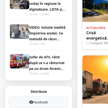
codaș în regiune la
digitalizare. LISTA p...
14 ore • Locale
VIDEO. Soluție inedită
ACTUALITATE
Criză
împotriva arșiței. Ce
energetică.
metodă de răcor...
Primăria
3 august 20
13 ore • Life
Satu Mare 
luat o
Șofer de ATV, rănit
decizie
după ce s-a răsturnat
urgentă
pe un drum foresti...
privind
13 ore • Locale
iluminatul
public
Distribuie
Facebook