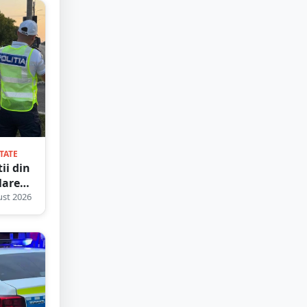
TATE
tii din
Mare
 toate
st 2026
le pe
 din
 Cât
ză
ile