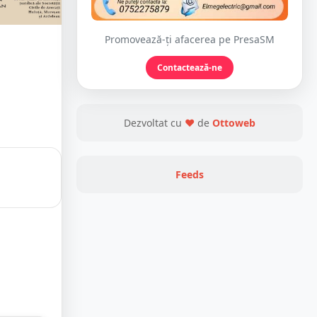
Promovează-ți afacerea pe PresaSM
Contactează-ne
Dezvoltat cu
❤
de
Ottoweb
Feeds