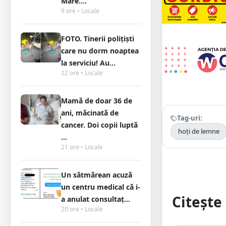
Mare....
9 ore • Locale
FOTO. Tinerii polițiști
care nu dorm noaptea
la serviciu! Au...
22 ore • Locale
Mamă de doar 36 de
ani, măcinată de
Tag-uri:
cancer. Doi copii luptă
hoți de lemne
...
21 ore • Locale
Un sătmărean acuză
un centru medical că i-
Citește 
a anulat consultaț...
20 ore • Locale