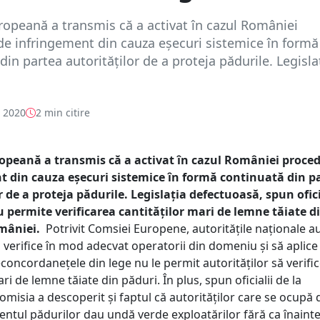
opeană a transmis că a activat în cazul României
e infringement din cauza eșecuri sistemice în formă
din partea autorităților de a proteja pădurile. Legisla
e 2020
2 min citire
opeană a transmis că a activat în cazul României proce
t din cauza eșecuri sistemice în formă continuată din p
r de a proteja pădurile. Legislația defectuoasă, spun ofici
 permite verificarea cantităților mari de lemne tăiate d
mâniei.
Potrivit Comsiei Europene, autoritățile naționale au
 verifice în mod adecvat operatorii din domeniu și să aplice
concordanețele din lege nu le permit autorităților să verifi
ari de lemne tăiate din păduri. În plus, spun oficialii de la
omisia a descoperit și faptul că autorităților care se ocupă 
ul pădurilor dau undă verde exploatărilor fără ca înainte