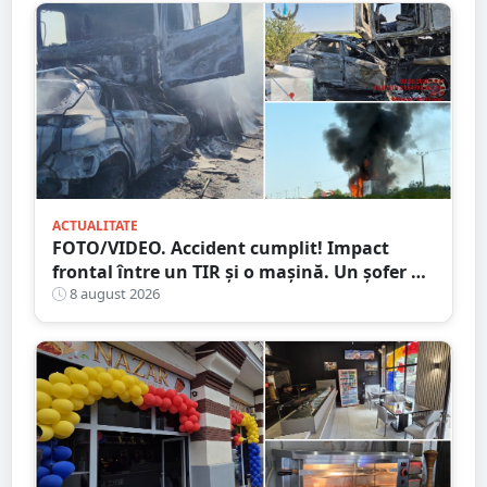
ACTUALITATE
FOTO/VIDEO. Accident cumplit! Impact
frontal între un TIR și o mașină. Un șofer a
murit carbonizat
8 august 2026