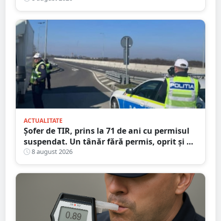
Satu Mare
ACTUALITATE
Șofer de TIR, prins la 71 de ani cu permisul
suspendat. Un tânăr fără permis, oprit și el
la Petea
8 august 2026