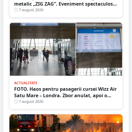
metalic „ZIG ZAG”. Eveniment spectaculos
în Grădina Romei
7 august 2026
ACTUALITATE
FOTO. Haos pentru pasagerii cursei Wizz Air
Satu Mare – Londra. Zbor anulat, apoi o
nouă întârziere. Fără explicații clare
7 august 2026