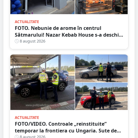
ACTUALITATE
FOTO. Nebunie de arome în centrul
Sătmarului! Nazar Kebab House s-a deschis
cu șaorma la 20 de lei, azi și mâine
8 august 2026
ACTUALITATE
FOTO/VIDEO. Controale „reinstituite”
temporar la frontiera cu Ungaria. Sute de
persoane și mașini, verificate în județul
8 august 2026