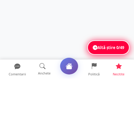
Altă știre
0/49
Anchete
Comentarii
Politică
Necitite
Ultimele articole
SCANDAL lângă un club din Satu Mare! Un
tânăr a fost făcut K...
19 ore • Locale