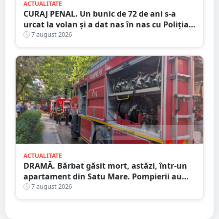
ACTUALITATE
CURAJ PENAL. Un bunic de 72 de ani s-a
urcat la volan și a dat nas în nas cu Poliția
Satu Mare
7 august 2026
ACTUALITATE
DRAMĂ. Bărbat găsit mort, astăzi, într-un
apartament din Satu Mare. Pompierii au
spart ușa
7 august 2026