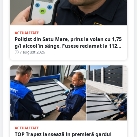
ACTUALITATE
Polițist din Satu Mare, prins la volan cu 1,75
g/l alcool în sânge. Fusese reclamat la 112
că circula pe contrasens
7 august 2026
ACTUALITATE
TOP Trapez lansează în premieră gardul