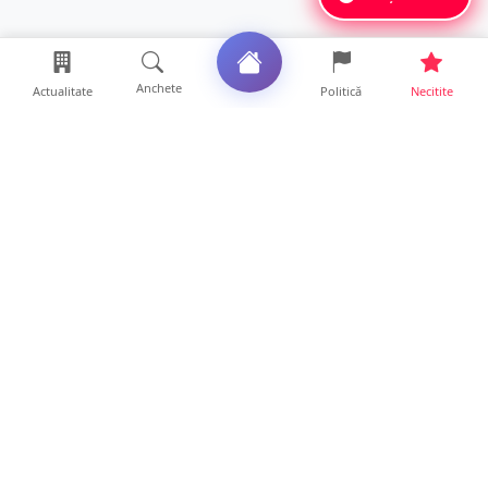
Anchete
Actualitate
Politică
Necitite
Ultimele articole
DRAMĂ. Bărbat găsit mort, astăzi, într-un
apartament din Sat...
11 ore • Locale
FOTO. Duster rămas fără puntea spate după
un impact violent....
11 ore • Locale
Cum va fi vremea în weekend la Satu Mare.
Când scad temperat...
11 ore • Life