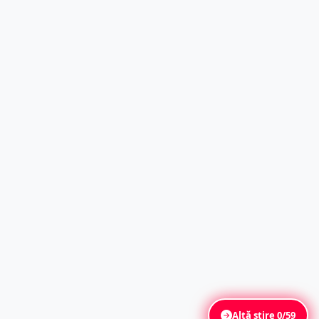
Altă știre
0/59