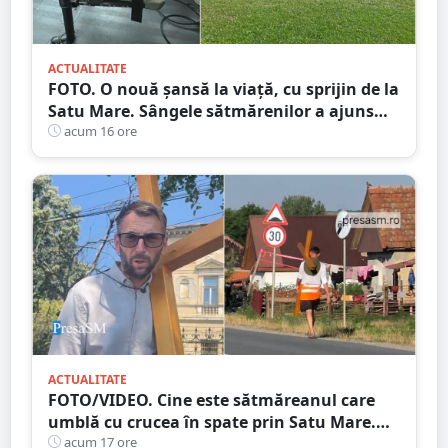
ACTUALITATE
FOTO. O nouă șansă la viață, cu sprijin de la
Satu Mare. Sângele sătmărenilor a ajuns
într-o misiune contra cronometru pentru
acum 16 ore
un transplant hepatic
ACTUALITATE
FOTO/VIDEO. Cine este sătmăreanul care
umblă cu crucea în spate prin Satu Mare.
De ce face acest gest
acum 17 ore