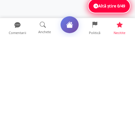
Altă știre
0/49
Anchete
Comentarii
Politică
Necitite
Ultimele articole
Mamă de doar 36 de ani, măcinată de
cancer. Doi copii luptă ...
21 ore • Locale
Un sătmărean acuză un centru medical că i-
a anulat consultaț...
20 ore • Locale
TRAGEDIE. Un tânăr român de doar 19 ani a
murit în timp ce c...