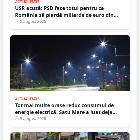
ACTUALITATE
USR acuză: PSD face totul pentru ca
România să piardă miliarde de euro din
PNRR
5 august 2026
ACTUALITATE
Tot mai multe orașe reduc consumul de
energie electrică. Satu Mare a luat deja
măsuri. Cu ce soluții au venit ceilalți
5 august 2026
primari