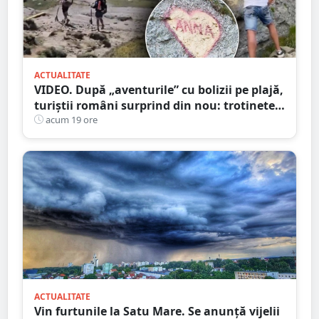
ACTUALITATE
VIDEO. După „aventurile” cu bolizii pe plajă,
turiștii români surprind din nou: trotinete
pe Bucegi și declarații de dragoste pe stânci
acum 19 ore
ACTUALITATE
Vin furtunile la Satu Mare. Se anunță vijelii