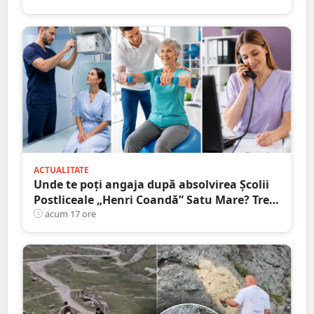
ACTUALITATE
Unde te poți angaja după absolvirea Școlii
Postliceale „Henri Coandă” Satu Mare? Trei
calificări medicale, numeroase oportunități
acum 17 ore
de carieră