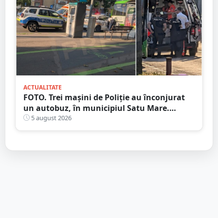
ACTUALITATE
FOTO. Trei mașini de Poliție au înconjurat
un autobuz, în municipiul Satu Mare.
Ambulanța, la fața locului
5 august 2026