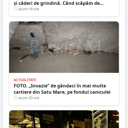
și căderi de grindină. Când scăpăm de
caniculă
acum 19 ore
ACTUALITATE
FOTO. „Invazie” de gândaci în mai multe
cartiere din Satu Mare, pe fondul caniculei
acum 20 ore