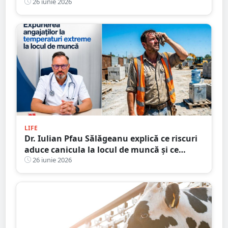
Lidl și Kaufland
26 iunie 2026
LIFE
Dr. Iulian Pfau Sălăgeanu explică ce riscuri
aduce canicula la locul de muncă și ce
obligații au angajatorii. Cum ne putem
26 iunie 2026
proteja și ajuta colegii