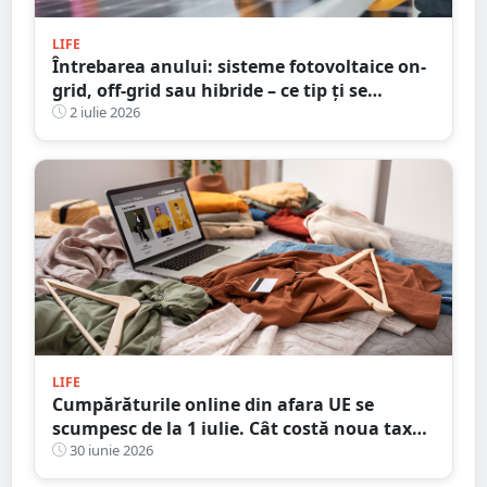
LIFE
Întrebarea anului: sisteme fotovoltaice on-
grid, off-grid sau hibride – ce tip ți se
potrivește cel mai bine?
2 iulie 2026
LIFE
Cumpărăturile online din afara UE se
scumpesc de la 1 iulie. Cât costă noua taxă
pentru fiecare articol din colet
30 iunie 2026