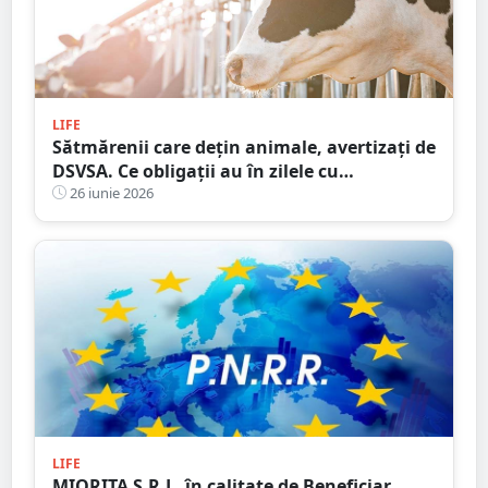
LIFE
Sătmărenii care dețin animale, avertizați de
DSVSA. Ce obligații au în zilele cu
temperaturi extreme
26 iunie 2026
LIFE
MIORITA S.R.L. în calitate de Beneficiar,