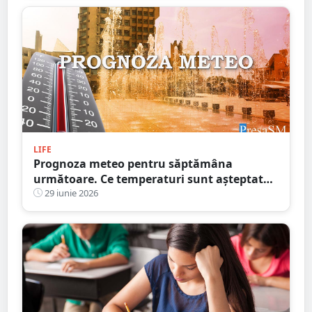
LIFE
Prognoza meteo pentru săptămâna
următoare. Ce temperaturi sunt așteptate
la Satu Mare
29 iunie 2026