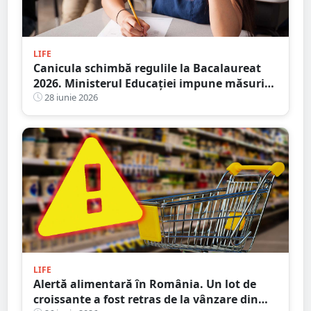
LIFE
Canicula schimbă regulile la Bacalaureat
2026. Ministerul Educației impune măsuri
speciale
28 iunie 2026
LIFE
Alertă alimentară în România. Un lot de
croissante a fost retras de la vânzare din