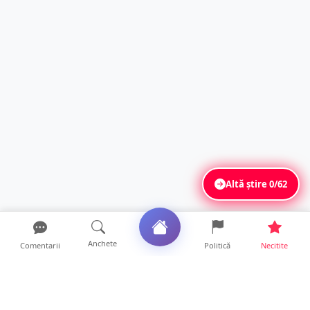
Altă știre
0/62
Anchete
Comentarii
Politică
Necitite
Ultimele articole