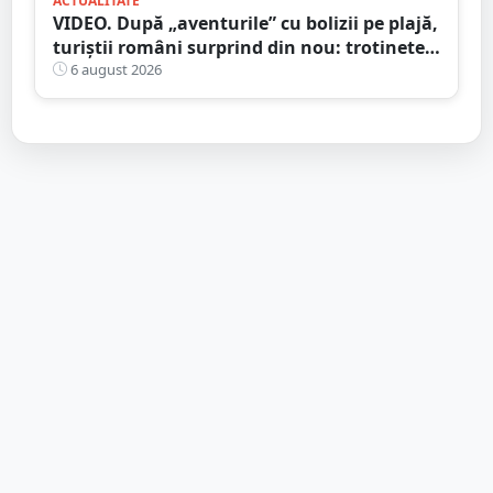
ACTUALITATE
VIDEO. După „aventurile” cu bolizii pe plajă,
turiștii români surprind din nou: trotinete
pe Bucegi și declarații de dragoste pe stânci
6 august 2026