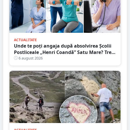
ACTUALITATE
Unde te poți angaja după absolvirea Școlii
Postliceale „Henri Coandă” Satu Mare? Trei
calificări medicale, numeroase oportunități
6 august 2026
de carieră