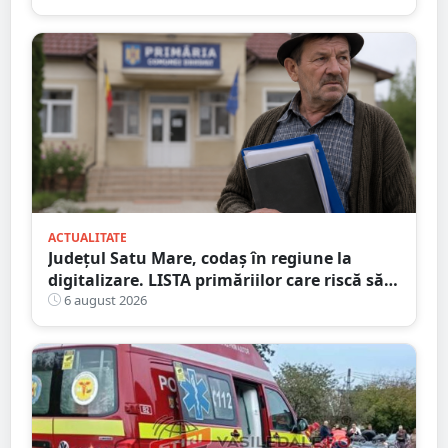
ACTUALITATE
Județul Satu Mare, codaș în regiune la
digitalizare. LISTA primăriilor care riscă să
piardă bani de la buget
6 august 2026