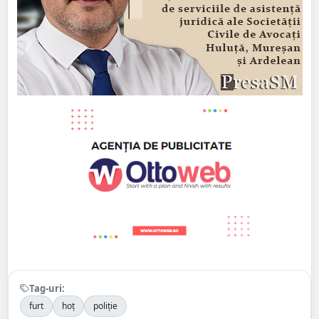
Tag-uri:
furt
hoț
poliție