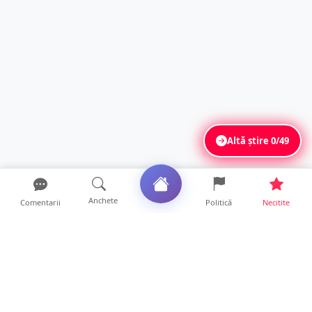
Altă știre
0/49
Anchete
Comentarii
Politică
Necitite
Ultimele articole
SCANDAL într-un club din Satu Mare! Un
tânăr a fost făcut KO...
19 ore • Locale