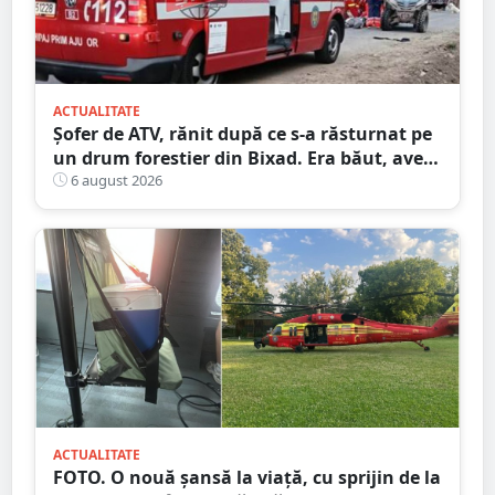
ACTUALITATE
Șofer de ATV, rănit după ce s-a răsturnat pe
un drum forestier din Bixad. Era băut, avea
permisul anulat, iar vehiculul nu era
6 august 2026
înmatriculat
ACTUALITATE
FOTO. O nouă șansă la viață, cu sprijin de la