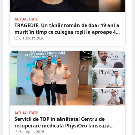
ACTUALITATE
TRAGEDIE. Un tânăr român de doar 19 ani a
murit în timp ce culegea roșii la aproape 40
de grade Celsius,în Italia
6 august 2026
ACTUALITATE
Servicii de TOP în sănătate! Centru de
recuperare medicală PhysiOro lansează
Divizia medicală PhysiOro
6 august 2026