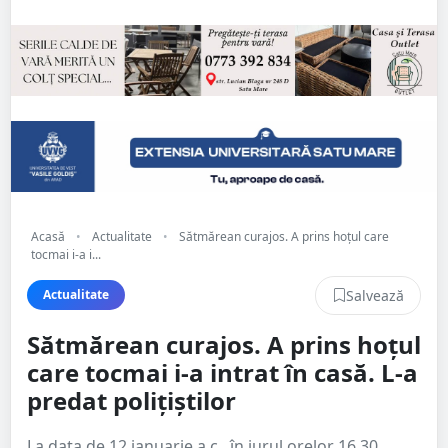
Acasă
•
Actualitate
•
Sătmărean curajos. A prins hoțul care
tocmai i-a i...
Salvează
Actualitate
Sătmărean curajos. A prins hoțul
care tocmai i-a intrat în casă. L-a
predat polițiștilor
La data de 12 ianuarie a.c., în jurul orelor 16.30,