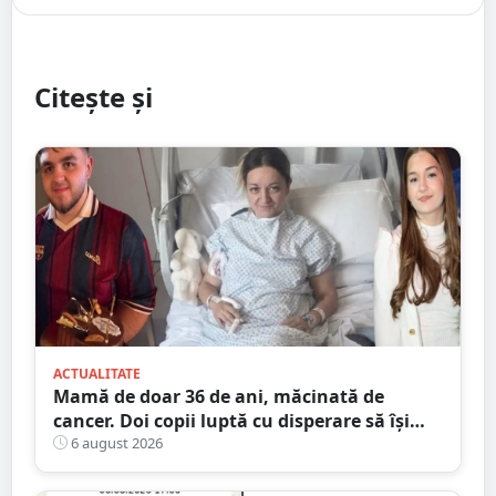
Citește și
ACTUALITATE
Mamă de doar 36 de ani, măcinată de
cancer. Doi copii luptă cu disperare să își
salveze mama: „Nu o lăsați să se stingă”
6 august 2026