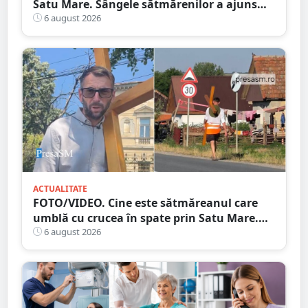
Satu Mare. Sângele sătmărenilor a ajuns
într-o misiune contra cronometru pentru
6 august 2026
un transplant hepatic
ACTUALITATE
FOTO/VIDEO. Cine este sătmăreanul care
umblă cu crucea în spate prin Satu Mare.
De ce face acest gest
6 august 2026