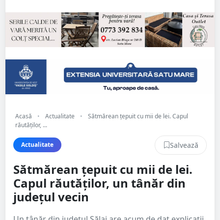
Acasă
•
Actualitate
•
Sătmărean țepuit cu mii de lei. Capul
răutăților, ...
Salvează
Actualitate
Sătmărean țepuit cu mii de lei.
Capul răutăților, un tânăr din
județul vecin
Un tânăr din județul Sălaj are acum de dat explicații