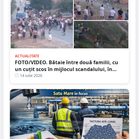
ACTUALITATE
FOTO/VIDEO. Bătaie între două familii, cu
un cuțit scos în mijlocul scandalului, în
Satu Mare. 400 de persoane la fața locului
14 iulie 2026