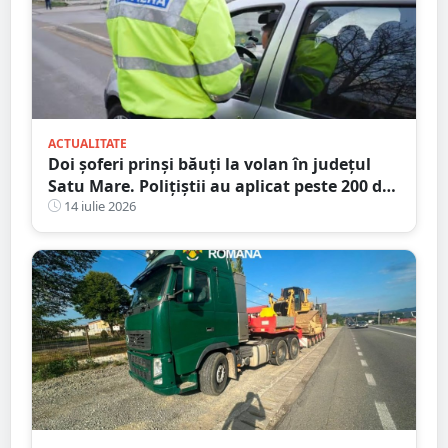
ACTUALITATE
Doi șoferi prinși băuți la volan în județul
Satu Mare. Polițiștii au aplicat peste 200 de
amenzi într-o singură zi
14 iulie 2026