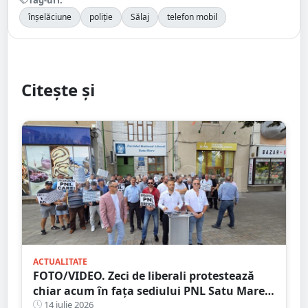
înșelăciune
poliție
Sălaj
telefon mobil
Citește și
ACTUALITATE
FOTO/VIDEO. Zeci de liberali protestează
chiar acum în fața sediului PNL Satu Mare.
Scandări împotriva conducerii județene
14 iulie 2026