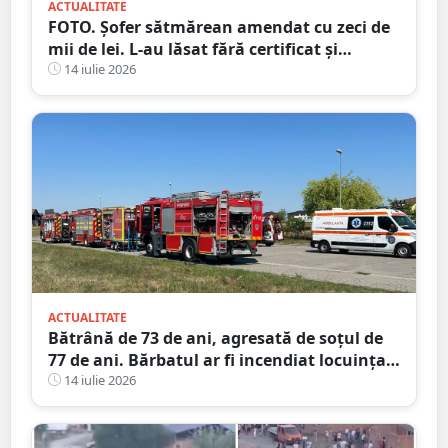
ACTUALITATE
FOTO. Șofer sătmărean amendat cu zeci de
mii de lei. L-au lăsat fără certificat și
plăcuțe
14 iulie 2026
ACTUALITATE
Bătrână de 73 de ani, agresată de soțul de
77 de ani. Bărbatul ar fi incendiat locuința
din județul Satu Mare
14 iulie 2026