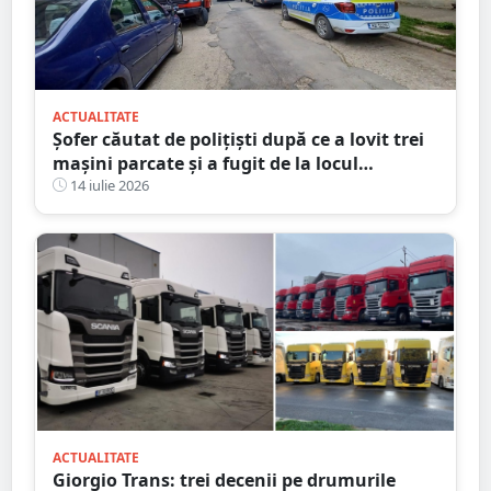
ACTUALITATE
Șofer căutat de polițiști după ce a lovit trei
mașini parcate și a fugit de la locul
accidentului, în Satu Mare
14 iulie 2026
ACTUALITATE
Giorgio Trans: trei decenii pe drumurile