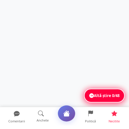
Altă știre
0/48
Anchete
Comentarii
Politică
Necitite