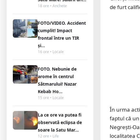
18 ore • Anchete
de furt calif
FOTO/VIDEO. Accident
cumplit! Impact
frontal între un TIR
și...
16 ore • Locale
FOTO. Nebunie de
arome în centrul
Sătmarului! Nazar
Kebab Ho...
15 ore • Locale
În urma activ
La ce ore va putea fi
faptul că un
observată eclipsa de
Negrești-Oaș
soare la Satu Mar...
localitatea
12 ore • Life