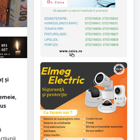
ț și
femeie,
pus
ă
cțiunii