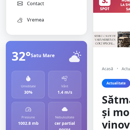
Contact
Vremea
32°
Satu Mare
Acasă
•
Actu
Actualitate
Umiditate
Vânt
30%
1.4 m/s
Sătmă
și mo
Presiune
Nebulozitate
vinov
1002.8 mb
cer partial
noros