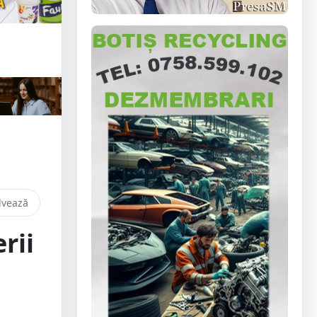
lvează
rii