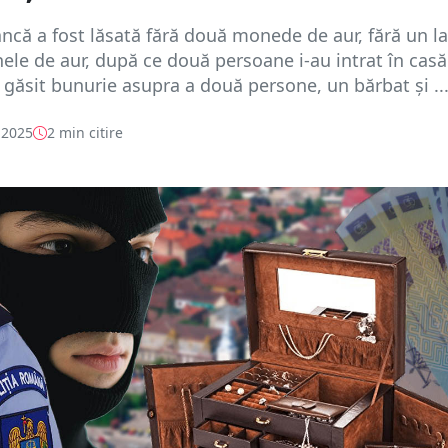
că a fost lăsată fără două monede de aur, fără un la
nele de aur, după ce două persoane i-au intrat în casă
au găsit bunurie asupra a două persone, un bărbat și ..
 2025
2 min citire