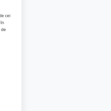
de cei
 în
i de