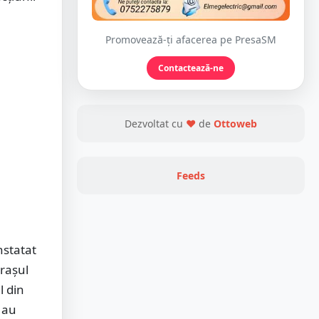
Promovează-ți afacerea pe PresaSM
Contactează-ne
Dezvoltat cu
❤
de
Ottoweb
Feeds
nstatat
orașul
l din
 au