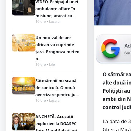
VIDEO. Echipajul unei
ambulanțe aflate în
misiune, atacat cu...
10 ore • Locale
Un nou val de aer
african va cuprinde
țara. Prognoza meteo
p...
10 ore • Life
O sătmărean
Sătmărenii nu scapă
alte două i
de caniculă. O nouă
Polițiștii 
avertizare pentru ju...
ambii din Ne
10 ore • Locale
control jud
ANCHETĂ. Acuzații
La data de 3 
explozive la DGASPC
Gherța Mică 
Satu Mare! Salarii uri...