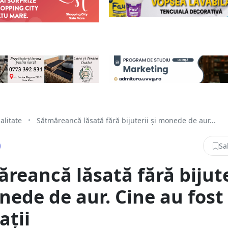
alitate
•
Sătmăreancă lăsată fără bijuterii și monede de aur...
Sa
reancă lăsată fără bijute
nede de aur. Cine au fost
ații