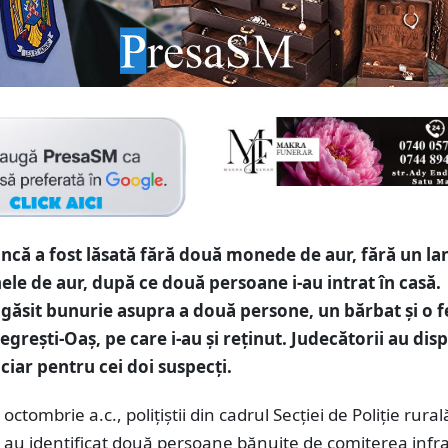
că a fost lăsată fără două monede de aur, fără un lan
nele de aur, după ce două persoane i-au intrat în casă.
au găsit bunurie asupra a două persone, un bărbat și o 
grești-Oaș, pe care i-au și reținut. Judecătorii au dis
iciar pentru cei doi suspecți.
octombrie a.c., polițiștii din cadrul Secției de Poliție rural
au identificat două persoane bănuite de comiterea infra