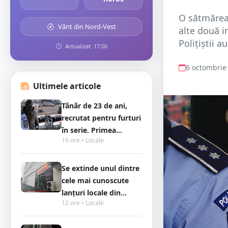
O sătmărean
Vânt din Nord-Vest
alte două i
Polițiștii 
Actualizat: 17:00
6 octombrie
Ultimele articole
Tânăr de 23 de ani,
recrutat pentru furturi
în serie. Primea...
16 ore • Locale
Se extinde unul dintre
cele mai cunoscute
lanțuri locale din...
12 ore • Locale