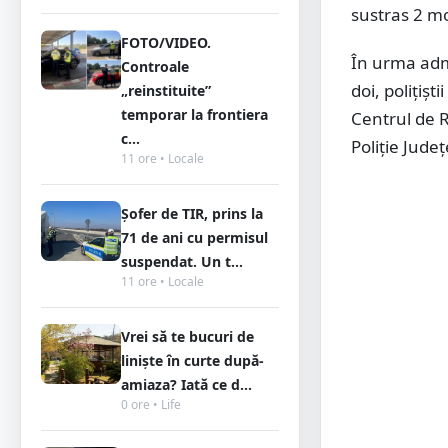
sustras 2 mo
FOTO/VIDEO.
În urma admi
Controale
doi, polițișt
„reinstituite”
temporar la frontiera
Centrul de R
c...
Poliție Jude
11 ore • Locale
Șofer de TIR, prins la
71 de ani cu permisul
suspendat. Un t...
11 ore • Locale
Vrei să te bucuri de
liniște în curte după-
amiaza? Iată ce d...
0 ore • Life