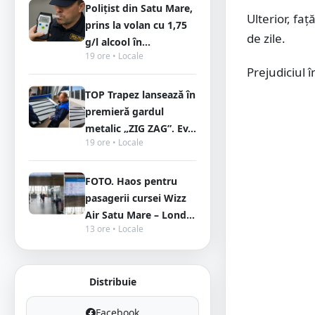
Polițist din Satu Mare,
Ulterior, fa
prins la volan cu 1,75
de zile.
g/l alcool în...
19 ore • Locale
Prejudiciul î
TOP Trapez lansează în
premieră gardul
metalic „ZIG ZAG”. Ev...
19 ore • Locale
FOTO. Haos pentru
pasagerii cursei Wizz
Air Satu Mare – Lond...
13 ore • Locale
Distribuie
Facebook