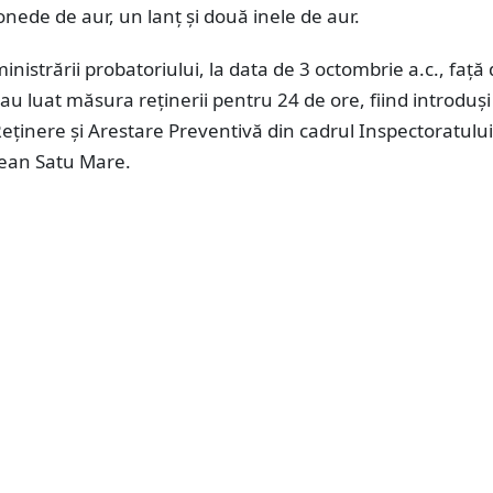
nede de aur, un lanț și două inele de aur.
nistrării probatoriului, la data de 3 octombrie a.c., față 
ii au luat măsura reținerii pentru 24 de ore, fiind introduși
eținere și Arestare Preventivă din cadrul Inspectoratulu
țean Satu Mare.