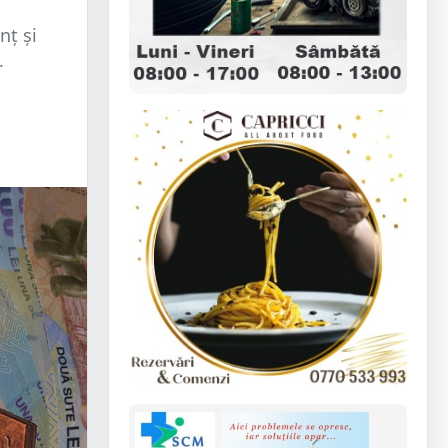
nț și
.
.