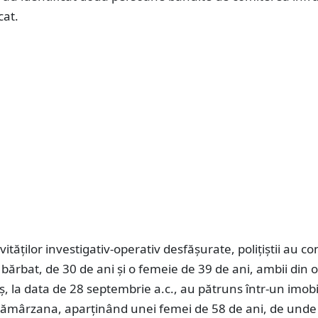
icat.
ităților investigativ-operativ desfășurate, polițiștii au co
 bărbat, de 30 de ani și o femeie de 39 de ani, ambii din 
, la data de 28 septembrie a.c., au pătruns într-un imobi
 Cămârzana, aparținând unei femei de 58 de ani, de unde