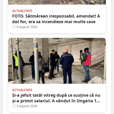
ACTUALITATE
FOTO. Sătmărean iresponsabil, amendat! A
dat foc, era sa incendieze mai multe case
3 august 2026
ACTUALITATE
Și-a jefuit tatăl vitreg după ce susține că nu
și-a primit salariul. A vândut în Ungaria 120
de role de vată și gresie de 7.000 de euro
3 august 2026