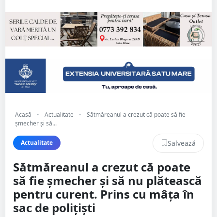
Acasă
•
Actualitate
•
Sătmăreanul a crezut că poate să fie
șmecher și să...
Salvează
Actualitate
Sătmăreanul a crezut că poate
să fie șmecher și să nu plătească
pentru curent. Prins cu mâța în
sac de polițiști