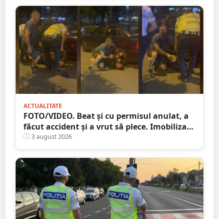
ACTUALITATE
FOTO/VIDEO. Beat și cu permisul anulat, a
făcut accident și a vrut să plece. Imobilizat
de trecători
3 august 2026