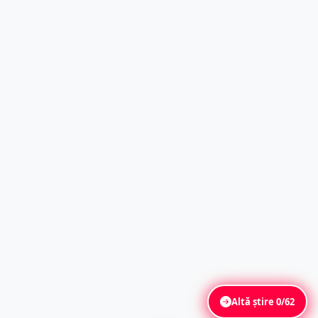
Altă știre
0/62