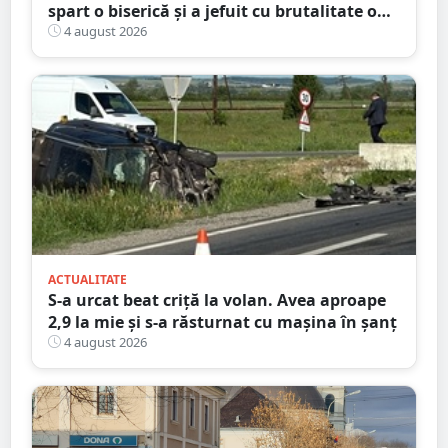
spart o biserică și a jefuit cu brutalitate o
bătrână de 80 de ani
4 august 2026
ACTUALITATE
S-a urcat beat criță la volan. Avea aproape
2,9 la mie și s-a răsturnat cu mașina în șanț
4 august 2026