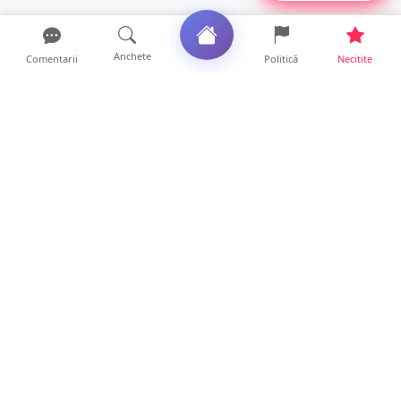
Anchete
Comentarii
Politică
Necitite
Ultimele articole
Mamă de doar 36 de ani, măcinată de
cancer. Doi copii luptă ...
21 ore • Locale
Un sătmărean acuză un centru medical că i-
a anulat consultaț...
20 ore • Locale
TRAGEDIE. Un tânăr român de doar 19 ani a
murit în timp ce c...
19 ore • Locale