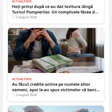
ACTUALITATE
Hoți prinși după ce au dat lovitura lângă
Turnul Pompierilor. Un complicele făcea de
pază
3 august 2026
ACTUALITATE
Au făcut credite online pe numele altor
oameni, apoi le-au spus victimelor că banii
sunt din... moștenire
3 august 2026