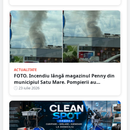
ACTUALITATE
FOTO. Incendiu lângă magazinul Penny din
municipiul Satu Mare. Pompierii au
intervenit rapid
23 iulie 2026