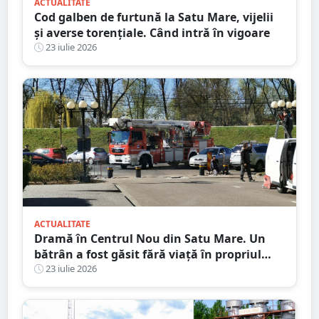
ACTUALITATE
Cod galben de furtună la Satu Mare, vijelii
și averse torențiale. Când intră în vigoare
23 iulie 2026
ACTUALITATE
Dramă în Centrul Nou din Satu Mare. Un
bătrân a fost găsit fără viață în propriul
apartament, după două zile în care nu a
23 iulie 2026
mai răspuns la telefon