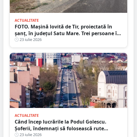
ACTUALITATE
FOTO. Mașină lovită de Tir, proiectată în
șanț, în județul Satu Mare. Trei persoane în
mașină, una la Urgență
23 iulie 2026
ACTUALITATE
Când încep lucrările la Podul Golescu.
Șoferii, îndemnați să folosească rute
alternative
23 iulie 2026