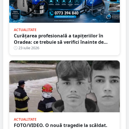
ACTUALITATE
Curățarea profesională a tapițeriilor în
Oradea: ce trebuie să verifici înainte de
programare
23 iulie 2026
ACTUALITATE
FOTO/VIDEO. O nouă tragedie la scăldat.