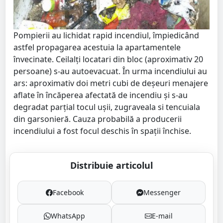
Pompierii au lichidat rapid incendiul, împiedicând
astfel propagarea acestuia la apartamentele
învecinate. Ceilalți locatari din bloc (aproximativ 20
persoane) s-au autoevacuat. În urma incendiului au
ars: aproximativ doi metri cubi de deşeuri menajere
aflate în încăperea afectată de incendiu și s-au
degradat parțial tocul uşii, zugraveala si tencuiala
din garsonieră. Cauza probabilă a producerii
incendiului a fost focul deschis în spaţii închise.
Distribuie articolul
Facebook
Messenger
WhatsApp
E-mail