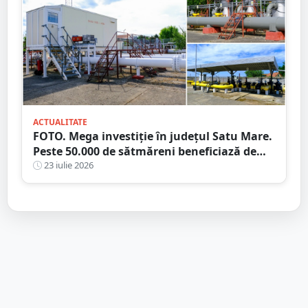
ACTUALITATE
FOTO. Mega investiție în județul Satu Mare.
Peste 50.000 de sătmăreni beneficiază de
rețeaua de 39 de km!
23 iulie 2026