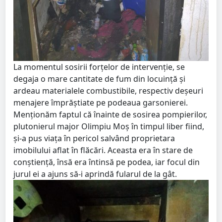
La momentul sosirii forțelor de intervenție, se
degaja o mare cantitate de fum din locuinţă și
ardeau materialele combustibile, respectiv deşeuri
menajere împrăştiate pe podeaua garsonierei.
Menţionăm faptul că înainte de sosirea pompierilor,
plutonierul major Olimpiu Moş în timpul liber fiind,
şi-a pus viaţa în pericol salvând proprietara
imobilului aflat în flăcări. Aceasta era în stare de
conştienţă, însă era întinsă pe podea, iar focul din
jurul ei a ajuns să-i aprindă fularul de la gât.