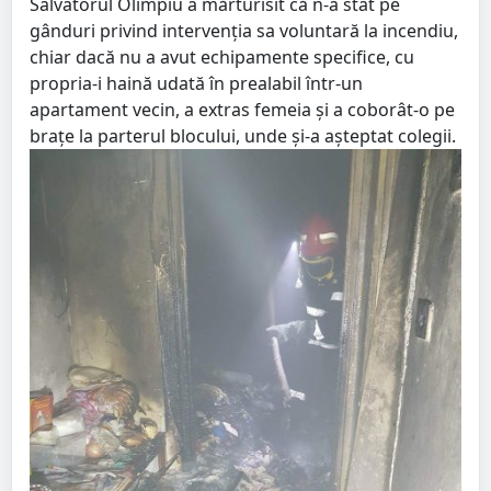
Salvatorul Olimpiu a mărturisit că n-a stat pe
gânduri privind intervenţia sa voluntară la incendiu,
chiar dacă nu a avut echipamente specifice, cu
propria-i haină udată în prealabil într-un
apartament vecin, a extras femeia şi a coborât-o pe
braţe la parterul blocului, unde şi-a aşteptat colegii.