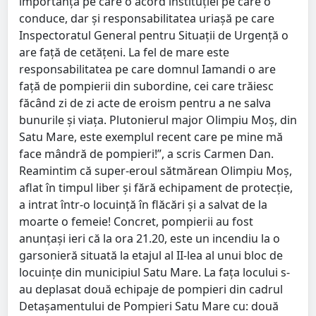
importanța pe care o acord instituției pe care o
conduce, dar și responsabilitatea uriașă pe care
Inspectoratul General pentru Situații de Urgență o
are față de cetățeni. La fel de mare este
responsabilitatea pe care domnul Iamandi o are
față de pompierii din subordine, cei care trăiesc
făcând zi de zi acte de eroism pentru a ne salva
bunurile și viața. Plutonierul major Olimpiu Moș, din
Satu Mare, este exemplul recent care pe mine mă
face mândră de pompieri!”, a scris Carmen Dan.
Reamintim că super-eroul sătmărean Olimpiu Moș,
aflat în timpul liber și fără echipament de protecție,
a intrat într-o locuință în flăcări și a salvat de la
moarte o femeie! Concret, pompierii au fost
anunțași ieri că la ora 21.20, este un incendiu la o
garsonieră situată la etajul al II-lea al unui bloc de
locuințe din municipiul Satu Mare. La fața locului s-
au deplasat două echipaje de pompieri din cadrul
Detașamentului de Pompieri Satu Mare cu: două