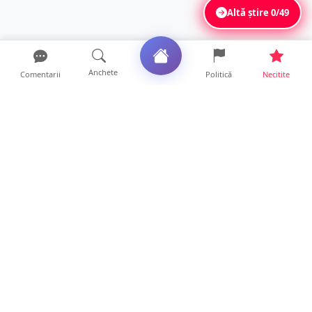
Altă știre
0/49
Anchete
Comentarii
Politică
Necitite
Ultimele articole
Mamă de doar 36 de ani, măcinată de
cancer. Doi copii luptă ...
21 ore • Locale
Un sătmărean acuză un centru medical că i-
a anulat consultaț...
20 ore • Locale
TRAGEDIE. Un tânăr român de doar 19 ani a
murit în timp ce c...