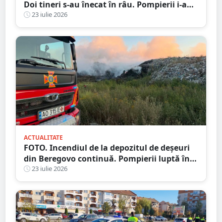
Doi tineri s-au înecat în râu. Pompierii i-au
găsit după două zile
23 iulie 2026
ACTUALITATE
FOTO. Incendiul de la depozitul de deșeuri
din Beregovo continuă. Pompierii luptă în
continuare cu focarele ascunse
23 iulie 2026