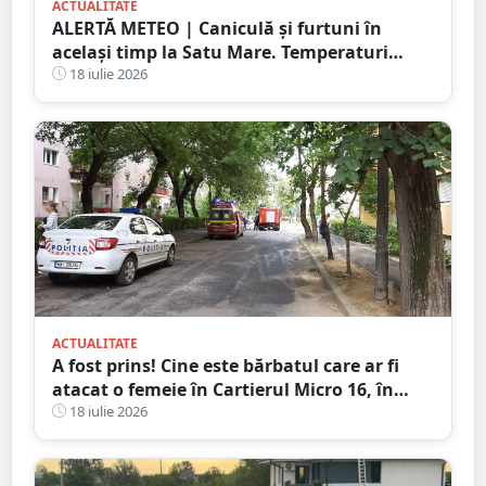
ACTUALITATE
ALERTĂ METEO | Caniculă și furtuni în
același timp la Satu Mare. Temperaturi
extreme și avertizări de vijelii și grindină
18 iulie 2026
ACTUALITATE
A fost prins! Cine este bărbatul care ar fi
atacat o femeie în Cartierul Micro 16, în
plină zi, pe stradă
18 iulie 2026