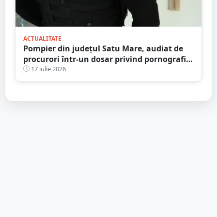
ACTUALITATE
Pompier din județul Satu Mare, audiat de
procurori într-un dosar privind pornografia
infantilă
17 iulie 2026