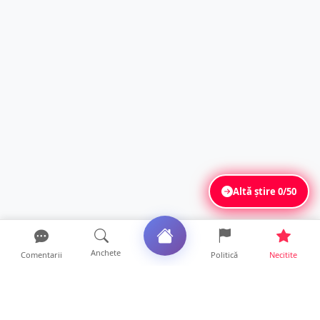
Altă știre
0/50
Anchete
Comentarii
Politică
Necitite
Ultimele articole