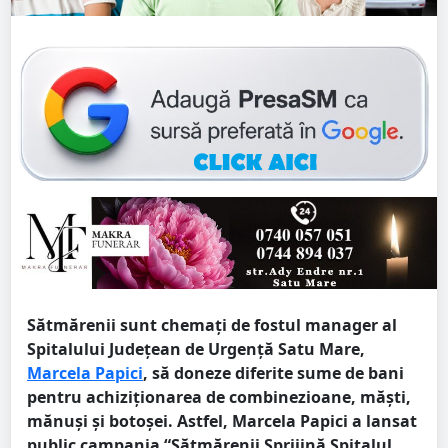
Sătmărenii sunt chemați de fostul manager al
Spitalului Judeţean de Urgenţă Satu Mare,
Marcela Papici
, să doneze diferite sume de bani
pentru achiziționarea de combinezioane, măști,
mănuși și botoșei. Astfel, Marcela Papici a lansat
public campania “Sătmărenii Sprijină Spitalul