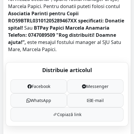
Marcela Papici. Pentru donatii puteti folosi contul
Asociatia Parinti pentru Copii
RO59BTRL03101205289467XX
specificati: Donatie
spital!
Sau
BTPay Papici Marcela Anamaria
Telefon: 0747089509
"Rog distribuiti! Doamne
ajuta!”,
este mesajul fostului manager al SJU Satu
Mare, Marcela Papici.
Distribuie articolul
Facebook
Messenger
WhatsApp
E-mail
Copiază link