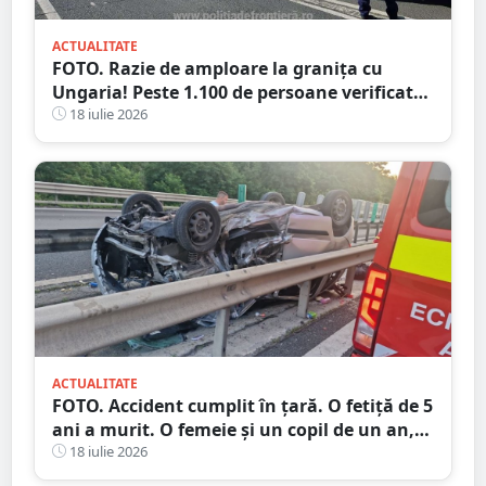
ACTUALITATE
FOTO. Razie de amploare la granița cu
Ungaria! Peste 1.100 de persoane verificate,
amenzi și dosare penale
18 iulie 2026
ACTUALITATE
FOTO. Accident cumplit în țară. O fetiță de 5
ani a murit. O femeie și un copil de un an,
la spital
18 iulie 2026