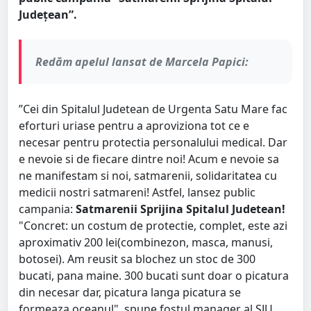
Judeţean”.
Redăm apelul lansat de Marcela Papici:
”Cei din Spitalul Judetean de Urgenta Satu Mare fac
eforturi uriase pentru a aproviziona tot ce e
necesar pentru protectia personalului medical. Dar
e nevoie si de fiecare dintre noi! Acum e nevoie sa
ne manifestam si noi, satmarenii, solidaritatea cu
medicii nostri satmareni! Astfel, lansez public
campania:
Satmarenii Sprijina Spitalul Judetean!
"Concret: un costum de protectie, complet, este azi
aproximativ 200 lei(combinezon, masca, manusi,
botosei). Am reusit sa blochez un stoc de 300
bucati, pana maine. 300 bucati sunt doar o picatura
din necesar dar, picatura langa picatura se
formeaza oceanul", spune fostul manager al SJU,