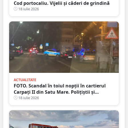
Cod portocaliu. Vijelii și căderi de grindină
18 iulie 2026
ACTUALITATE
FOTO. Scandal în toiul nopții în cartierul
Carpați II din Satu Mare. Polițiștii și
jandarmii au intervenit după un apel la 112
18 iulie 2026