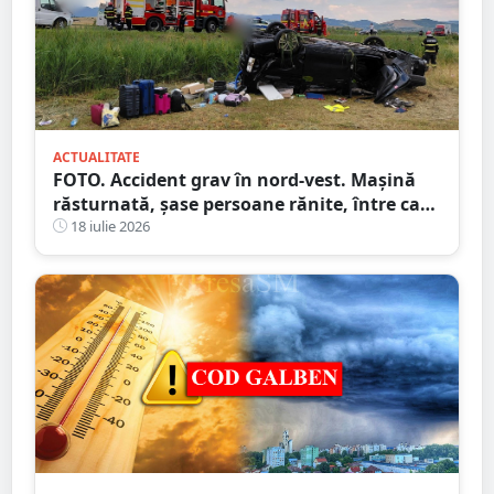
ACTUALITATE
FOTO. Accident grav în nord-vest. Mașină
răsturnată, șase persoane rănite, între care
doi copii
18 iulie 2026