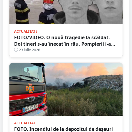
ACTUALITATE
FOTO/VIDEO. O nouă tragedie la scăldat.
Doi tineri s-au înecat în râu. Pompierii i-au
găsit după două zile
23 iulie 2026
ACTUALITATE
FOTO. Incendiul de la depozitul de deșeuri