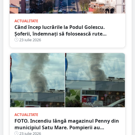
ACTUALITATE
Când încep lucrările la Podul Golescu.
Șoferii, îndemnați să folosească rute
alternative
23 iulie 2026
ACTUALITATE
FOTO. Incendiu lângă magazinul Penny din
municipiul Satu Mare. Pompierii au
intervenit rapid
23 iulie 2026