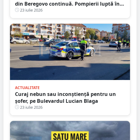
din Beregovo continuă. Pompierii luptă în
continuare cu focarele ascunse
23 iulie 2026
ACTUALITATE
Curaj nebun sau inconștiență pentru un
șofer, pe Bulevardul Lucian Blaga
23 iulie 2026