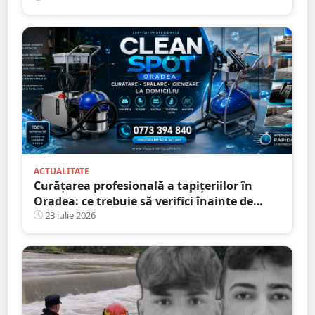
ACTUALITATE
Curățarea profesională a tapițeriilor în
Oradea: ce trebuie să verifici înainte de
programare
23 iulie 2026