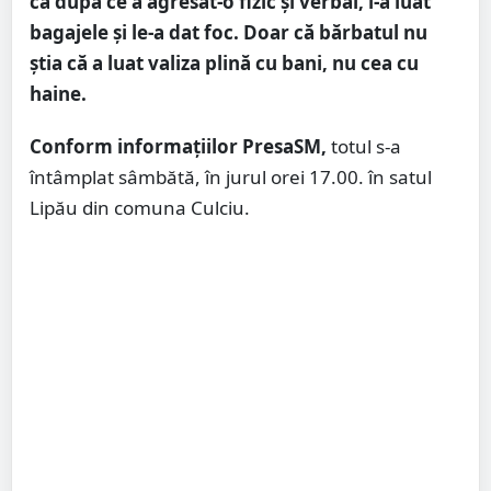
că după ce a agresat-o fizic și verbal, i-a luat
bagajele și le-a dat foc. Doar că bărbatul nu
știa că a luat valiza plină cu bani, nu cea cu
haine.
Conform informațiilor PresaSM,
totul s-a
întâmplat sâmbătă, în jurul orei 17.00. în satul
Lipău din comuna Culciu.