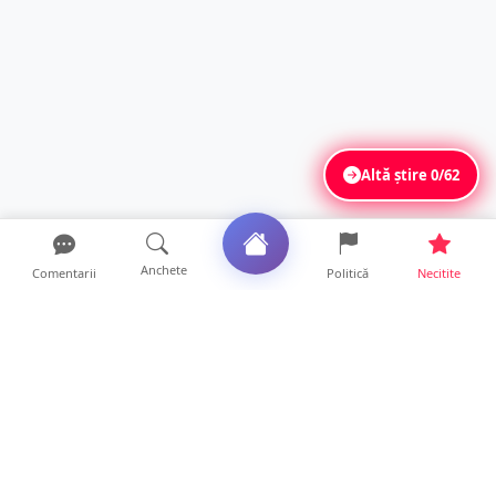
Altă știre
0/62
Anchete
Comentarii
Politică
Necitite
Ultimele articole
Mamă de doar 36 de ani, măcinată de
cancer. Doi copii luptă ...
21 ore • Locale