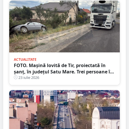
ACTUALITATE
FOTO. Mașină lovită de Tir, proiectată în
șanț, în județul Satu Mare. Trei persoane în
mașină, una la Urgență
23 iulie 2026