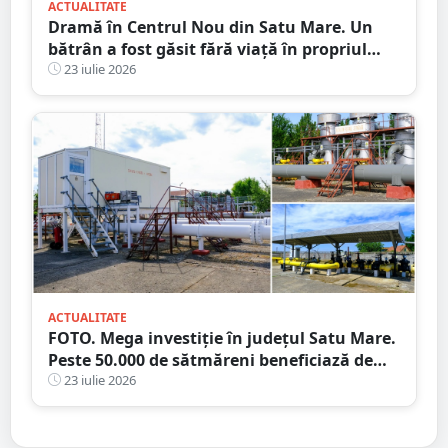
ACTUALITATE
Dramă în Centrul Nou din Satu Mare. Un
bătrân a fost găsit fără viață în propriul
apartament, după două zile în care nu a
23 iulie 2026
mai răspuns la telefon
ACTUALITATE
FOTO. Mega investiție în județul Satu Mare.
Peste 50.000 de sătmăreni beneficiază de
rețeaua de 39 de km!
23 iulie 2026