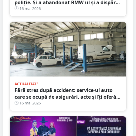
poliție. Și-a abandonat BMW-ul și a dispărut
printre blocuri
16 mai 2026
ACTUALITATE
Fără stres după accident: service-ul auto
care se ocupă de asigurări, acte și îți oferă
mașină la schimb
16 mai 2026