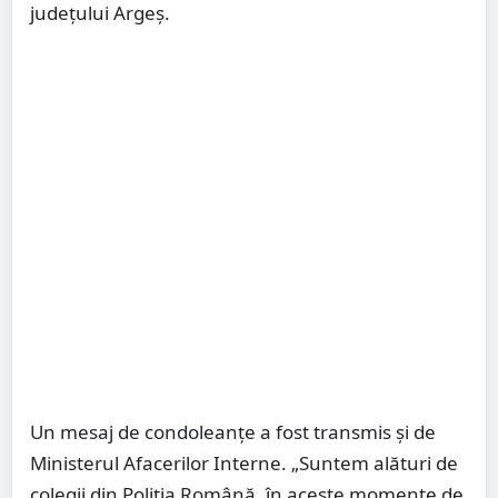
judeţului Argeş.
Un mesaj de condoleanţe a fost transmis şi de
Ministerul Afacerilor Interne. „Suntem alături de
colegii din Poliția Română, în aceste momente de