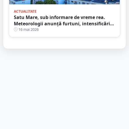
ACTUALITATE
Satu Mare, sub informare de vreme rea.
Meteorologii anunță furtuni, intensificări
de vânt și ploi în averse
16 mai 2026