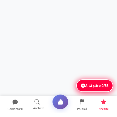
Altă știre
0/58
Anchete
Comentarii
Politică
Necitite