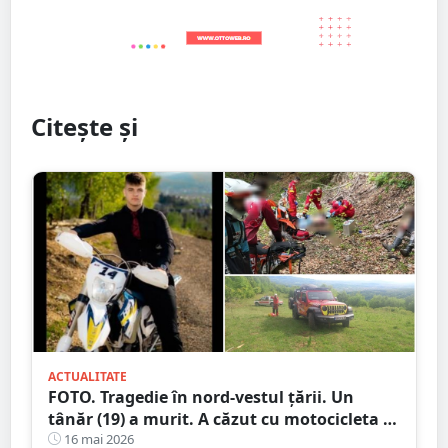
Citește și
ACTUALITATE
FOTO. Tragedie în nord-vestul țării. Un
tânăr (19) a murit. A căzut cu motocicleta în
prăpastie
16 mai 2026