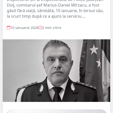
Dolj, comisarul-şef Marius-Daniel Mîrzacu, a fost
găsit fără viaţă, sâmbătă, 10 ianuarie, în biroul său,
la scurt timp după ce a ajuns la serviciu....
10 ianuarie 2026
2 min citire