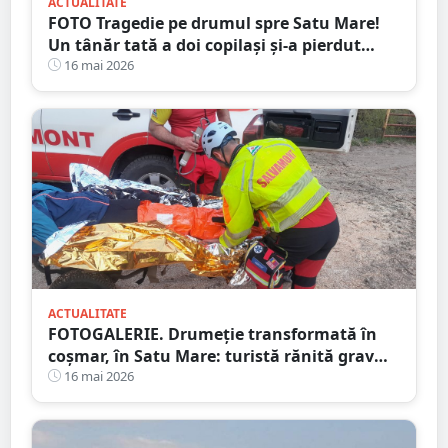
ACTUALITATE
FOTO Tragedie pe drumul spre Satu Mare!
Un tânăr tată a doi copilași și-a pierdut
viața într-un accident cumplit
16 mai 2026
ACTUALITATE
FOTOGALERIE. Drumeție transformată în
coșmar, în Satu Mare: turistă rănită grav
după ce a alergat pe un traseu acoperit cu
16 mai 2026
frunze