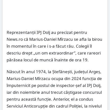
Reprezentanţii IPJ Dolj au precizat pentru
News.ro că Marius-Daniel Mîrzacu se afla la birou
în momentul în care i s-a făcut rău. Colegii îl
descriu drept „un om extraordinar”, care rareori
părăsea locul de muncă înainte de ora 19.
Născut în anul 1974, la Ştefăneşti, judeţul Argeş,
Marius-Daniel Mîrzacu ocupa din 2024 funcţia de
împuternicit pe postul de inspector-şef al IPJ Dolj,
iar din noiembrie anul trecut câştigase concursul
pentru această funcţie. Anterior, el a condus
Serviciul Anticorupţie din cadrul Poliţiei, la nivelul