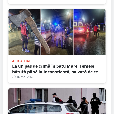
ACTUALITATE
La un pas de crimă în Satu Mare! Femeie
bătută până la inconștiență, salvată de cei
4 copilași
16 mai 2026