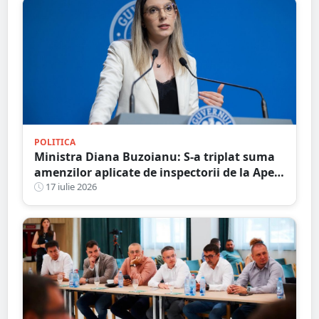
POLITICA
Ministra Diana Buzoianu: S-a triplat suma
amenzilor aplicate de inspectorii de la Apele
Române
17 iulie 2026