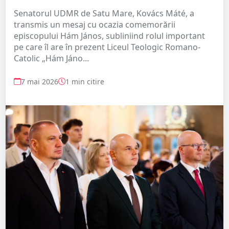
Senatorul UDMR de Satu Mare, Kovács Máté, a
transmis un mesaj cu ocazia comemorării
episcopului Hám János, subliniind rolul important
pe care îl are în prezent Liceul Teologic Romano-
Catolic „Hám Jáno...
7 mai 2026
1 min citire