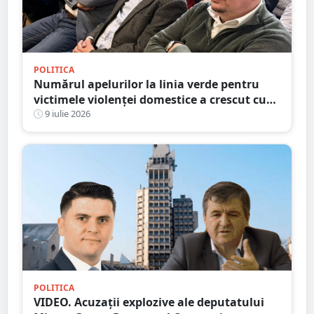
POLITICA
Numărul apelurilor la linia verde pentru
victimele violenței domestice a crescut cu
aproape 40%. Parlamentarii UDMR Satu
9 iulie 2026
Mare îndeamnă victimele să ceară ajutor
POLITICA
VIDEO. Acuzații explozive ale deputatului