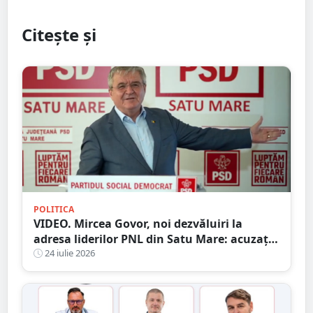
Citește și
POLITICA
VIDEO. Mircea Govor, noi dezvăluiri la
adresa liderilor PNL din Satu Mare: acuzații
privind terenuri, programul „Masa
24 iulie 2026
Sănătoasă” și utilizarea banilor publici