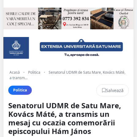
Acasă
•
Politica
•
Senatorul UDMR de Satu Mare, Kovács Máté,
a transm...
Salvează
Politica
Senatorul UDMR de Satu Mare,
Kovács Máté, a transmis un
mesaj cu ocazia comemorării
episcopului Hám János