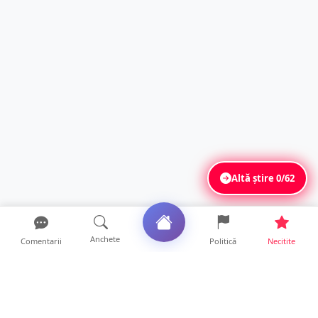
Altă știre
0/62
Anchete
Comentarii
Politică
Necitite
Ultimele articole