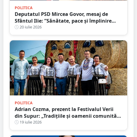
POLITICA
Deputatul PSD Mircea Govor, mesaj de
Sfântul Ilie: ”Sănătate, pace și împlinire
tuturor celor care sărbătoresc această zi”
20 iulie 2026
POLITICA
Adrian Cozma, prezent la Festivalul Verii
din Supur: „Tradițiile și oamenii comunității
dau identitate locurilor în care trăim”
19 iulie 2026