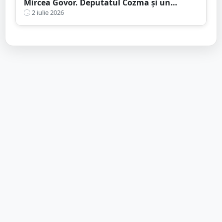
Mircea Govor. Deputatul Cozma și un
primar, acuzați de afaceri afaceri imobiliare
2 iulie 2026
ilegale