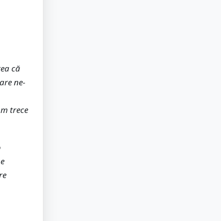
rea că
are ne-
om trece
o
ne
re