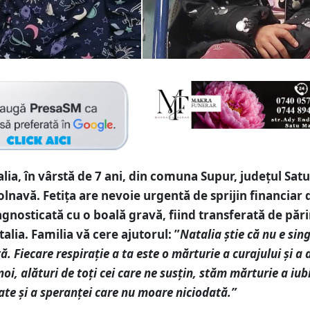
lia, în vârstă de 7 ani, din comuna Supur, județul Sat
olnavă. Fetița are nevoie urgentă de sprijin financiar
agnosticată cu o boală gravă, fiind transferată de părin
Italia. Familia vă cere ajutorul: ”
Natalia știe că nu e sin
ă. Fiecare respirație a ta este o mărturie a curajului și a 
 noi, alături de toți cei care ne susțin, stăm mărturie a iubi
te și a speranței care nu moare niciodată.”