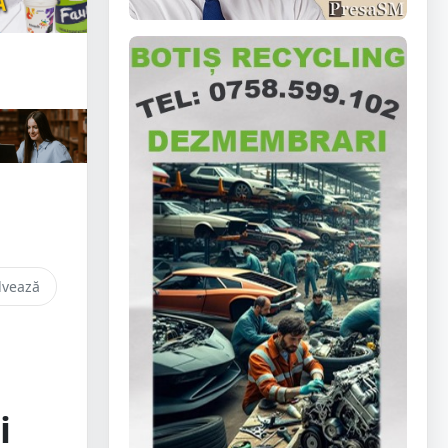
lvează
i