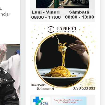
tu
anciar