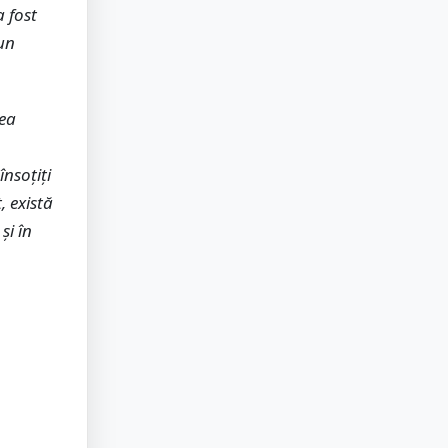
 fost
 un
nea
nsoțiți
, există
și în