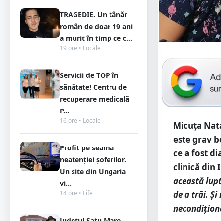
TRAGEDIE. Un tânăr
român de doar 19 ani
a murit în timp ce c...
19 ore • Locale
Servicii de TOP în
sănătate! Centru de
recuperare medicală
P...
16 ore • Locale
Micuța Nata
este grav b
Profit pe seama
ce a fost di
neatenției șoferilor.
clinică din 
Un site din Ungaria
această lupt
vi...
14 ore • Life
de a trăi. Și
necondiționa
Județul Satu Mare,