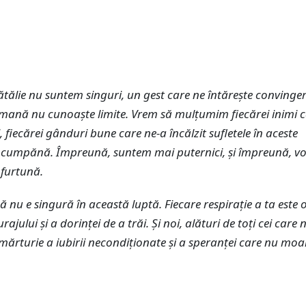
ătălie nu suntem singuri, un gest care ne întărește convinge
ană nu cunoaște limite. Vrem să mulțumim fiecărei inimi c
i, fiecărei gânduri bune care ne-a încălzit sufletele în aceste
cumpănă. Împreună, suntem mai puternici, și împreună, v
 furtună.
că nu e singură în această luptă. Fiecare respirație a ta este 
ajului și a dorinței de a trăi. Și noi, alături de toți cei care 
mărturie a iubirii necondiționate și a speranței care nu moa