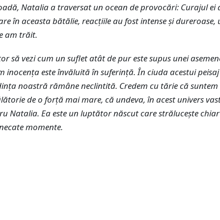
adă, Natalia a traversat un ocean de provocări: Curajul ei a
are în aceasta bătălie, reacțiile au fost intense și dureroase,
e am trăit.
tor să vezi cum un suflet atât de pur este supus unei aseme
m inocența este învăluită în suferință. În ciuda acestui peisaj
ința noastră rămâne neclintită. Credem cu tărie că suntem î
lătorie de o forță mai mare, că undeva, în acest univers vast
u Natalia. Ea este un luptător născut care strălucește chiar 
unecate momente.