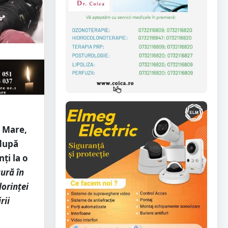
u Mare,
 după
ți la o
gură în
dorinței
rii