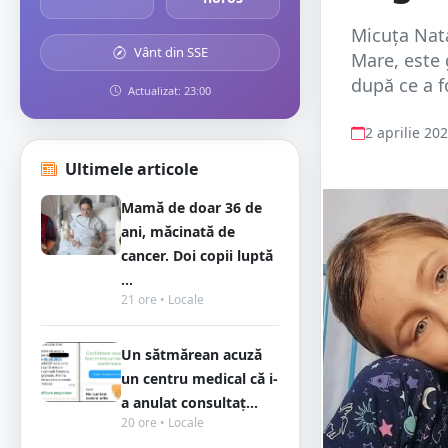
Micuța Nata
Vânt din SSE
Mare, este 
după ce a f
Actualizat: 23:00
2 aprilie 20
Ultimele articole
Mamă de doar 36 de
ani, măcinată de
cancer. Doi copii luptă
...
21 ore • Locale
Un sătmărean acuză
un centru medical că i-
a anulat consultaț...
20 ore • Locale