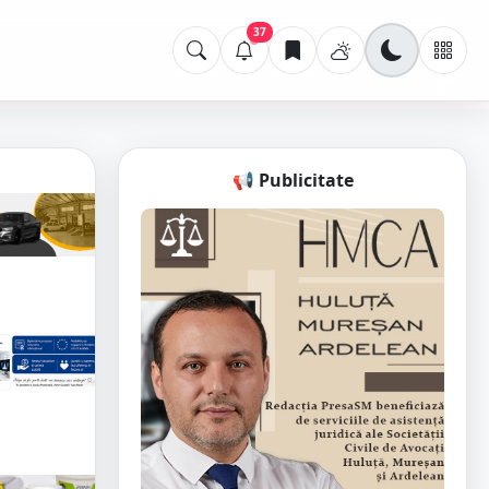
37
📢 Publicitate