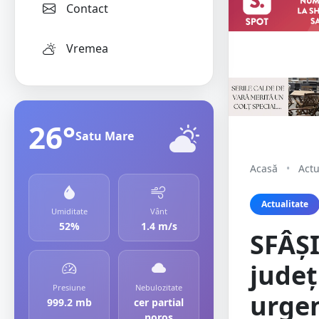
Contact
Vremea
26°
Satu Mare
Acasă
•
Actu
Actualitate
Umiditate
Vânt
52%
1.4 m/s
SFÂȘI
județ
Presiune
Nebulozitate
urgen
999.2 mb
cer partial
noros