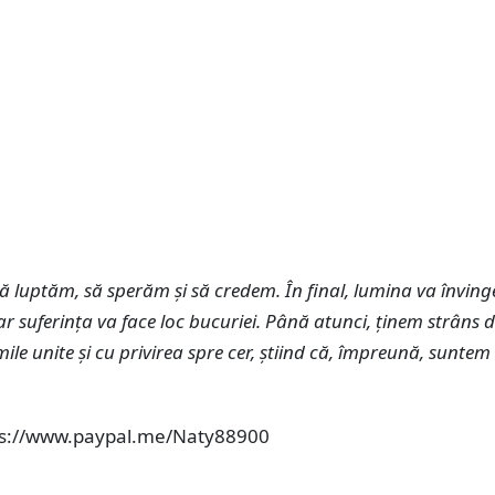
 luptăm, să sperăm și să credem. În final, lumina va înving
iar suferința va face loc bucuriei. Până atunci, ținem strâns 
mile unite și cu privirea spre cer, știind că, împreună, suntem
ps://www.paypal.me/Naty88900