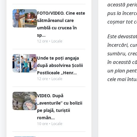
această perio
pus la încerc
FOTO/VIDEO. Cine este
sătmăreanul care
coșmar tot c
umblă cu crucea în
sp...
Este devasta
12 ore • Locale
încercări, cu
sumbru, cred
Unde te poți angaja
în această că
după absolvirea Școlii
un plan pentr
Postliceale „Henr...
cele mai înt
12 ore • Locale
VIDEO. După
„aventurile” cu bolizii
pe plajă, turiștii
român...
10 ore • Locale