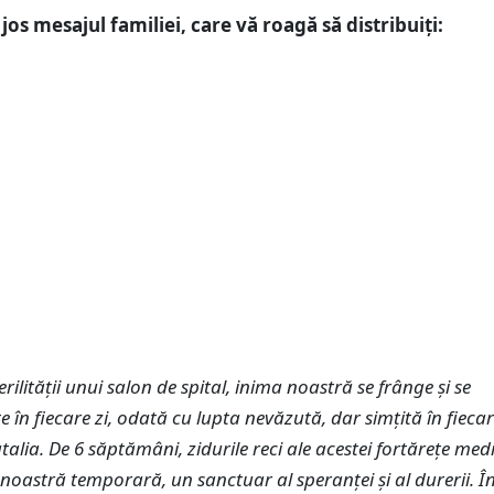
os mesajul familiei, care vă roagă să distribuiți:
rilității unui salon de spital, inima noastră se frânge și se
e în fiecare zi, odată cu lupta nevăzută, dar simțită în fiecar
talia. De 6 săptămâni, zidurile reci ale acestei fortărețe med
noastră temporară, un sanctuar al speranței și al durerii. Î