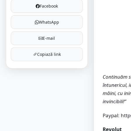
Facebook
WhatsApp
E-mail
Copiază link
Continuăm să
întunericul, 
mâini, cu ini
invincibili!”
Paypal: htt
Revolut