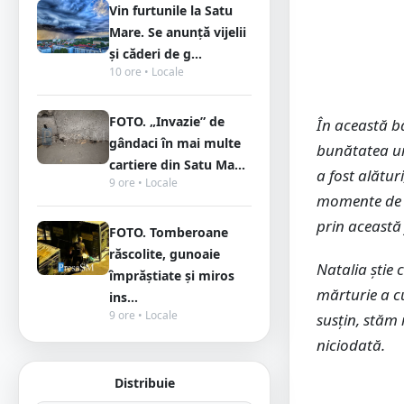
Vin furtunile la Satu
Mare. Se anunță vijelii
și căderi de g...
10 ore • Locale
FOTO. „Invazie” de
În această b
gândaci în mai multe
bunătatea um
cartiere din Satu Ma...
a fost alătur
9 ore • Locale
momente de 
prin această
FOTO. Tomberoane
răscolite, gunoaie
Natalia știe 
împrăștiate și miros
mărturie a cur
ins...
9 ore • Locale
susțin, stăm 
niciodată.
Distribuie