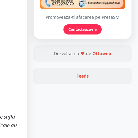
Promovează-ți afacerea pe PresaSM
Contactează-ne
Dezvoltat cu
❤
de
Ottoweb
Feeds
e suflu
icale au
n