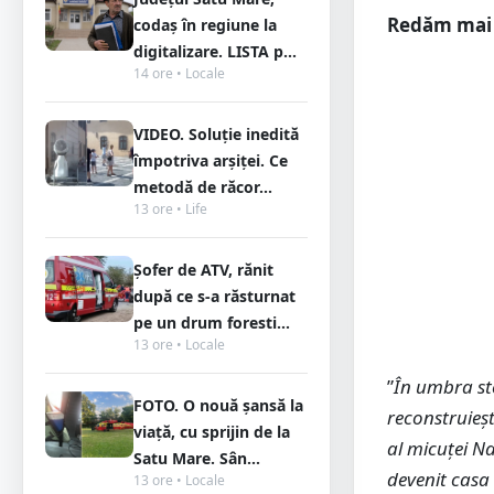
Redăm mai j
codaș în regiune la
digitalizare. LISTA p...
14 ore • Locale
VIDEO. Soluție inedită
împotriva arșiței. Ce
metodă de răcor...
13 ore • Life
Șofer de ATV, rănit
după ce s-a răsturnat
pe un drum foresti...
13 ore • Locale
”
În umbra ste
FOTO. O nouă șansă la
reconstruieșt
viață, cu sprijin de la
al micuței Na
Satu Mare. Sân...
devenit casa 
13 ore • Locale