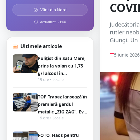
COVI
Vânt din Nord
Actualizat: 21:00
Judecătoria
rutier neob
Giungi. Un b
Ultimele articole
5 iunie 2026
Polițist din Satu Mare,
prins la volan cu 1,75
g/l alcool în...
19 ore • Locale
TOP Trapez lansează în
premieră gardul
metalic „ZIG ZAG”. Ev...
19 ore • Locale
FOTO. Haos pentru