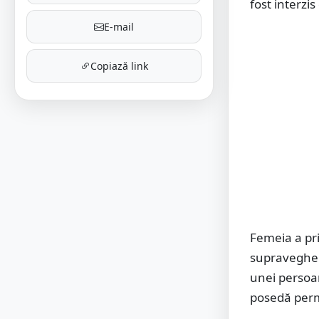
fost interzi
E-mail
Copiază link
Femeia a pr
supravegher
unei persoan
posedă perm