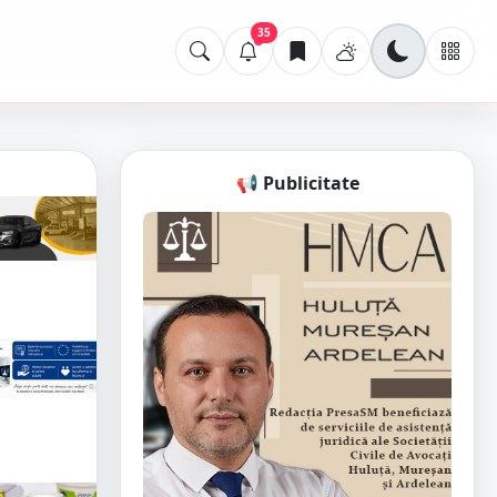
35
📢 Publicitate