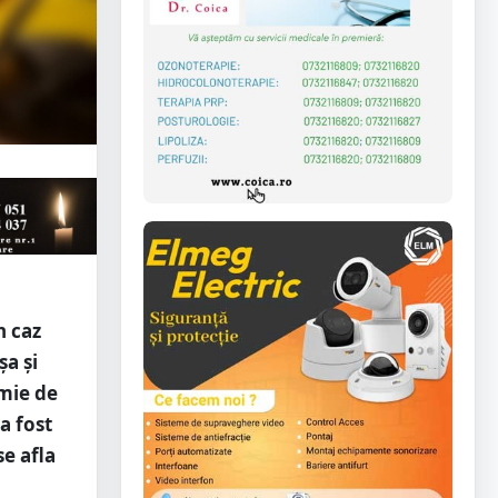
n caz
șa și
emie de
a fost
se afla