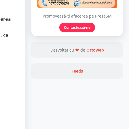
Promovează-ți afacerea pe PresaSM
cerea
Contactează-ne
, cei
Dezvoltat cu
❤
de
Ottoweb
Feeds