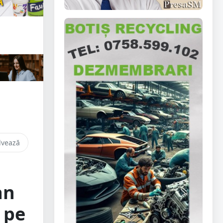
lvează
an
 pe