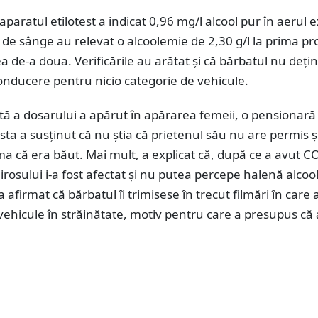
aparatul etilotest a indicat 0,96 mg/l alcool pur în aerul e
e de sânge au relevat o alcoolemie de 2,30 g/l la prima pr
cea de-a doua. Verificările au arătat și că bărbatul nu deți
onducere pentru nicio categorie de vehicule.
tă a dosarului a apărut în apărarea femeii, o pensionară
sta a susținut că nu știa că prietenul său nu are permis ș
ma că era băut. Mai mult, a explicat că, după ce a avut C
irosului i-a fost afectat și nu putea percepe halenă alcoo
afirmat că bărbatul îi trimisese în trecut filmări în care
ehicule în străinătate, motiv pentru care a presupus că 