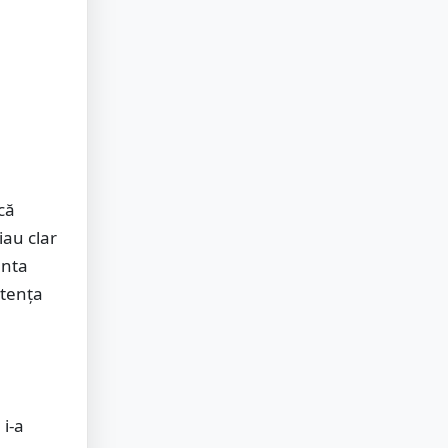
că
iau clar
enta
stența
i-a