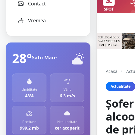
Contact
Vremea
28°
Satu Mare
Acasă
•
Actu
Actualitate
Umiditate
Vânt
48%
6.3 m/s
Șofer
alcoo
Presiune
Nebulozitate
de pr
999.2 mb
cer acoperit