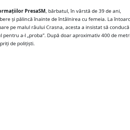
formațiilor PresaSM
, bărbatul, în vârstă de 39 de ani,
re și pălincă înainte de întâlnirea cu femeia. La întoar
bare pe malul râului Crasna, acesta a insistat să conducă
 pentru a-l „proba”. După doar aproximativ 400 de metri
riți de polițiști.