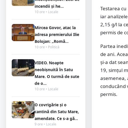
incendii și he...
Testarea cu 
10 ore • Locale
iar analizel
2,15 g/l la 
Mircea Govor, atac la
permis de c
adresa premierului Ilie
Bolojan: „Româ...
Partea inedi
10 ore • Politică
de ani. Acea
și-a dat sea
VIDEO. Noapte
neobișnuită în Satu
19, simțul m
Mare. O turmă de sute
asemenea, a 
de o...
conducând v
10 ore • Locale
permis.
O covrigărie și o
cantină din Satu Mare,
amendate. Ce s-a gă...
9 ore • Locale