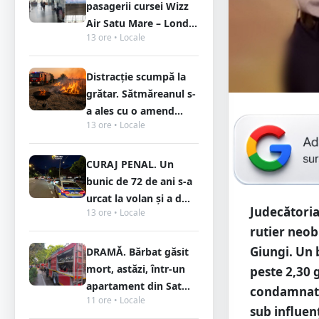
pasagerii cursei Wizz
Air Satu Mare – Lond...
13 ore • Locale
Distracție scumpă la
grătar. Sătmăreanul s-
a ales cu o amend...
13 ore • Locale
CURAJ PENAL. Un
bunic de 72 de ani s-a
urcat la volan și a d...
Judecătoria
13 ore • Locale
rutier neob
Giungi. Un 
DRAMĂ. Bărbat găsit
mort, astăzi, într-un
peste 2,30 
apartament din Sat...
condamnată 
11 ore • Locale
sub influen