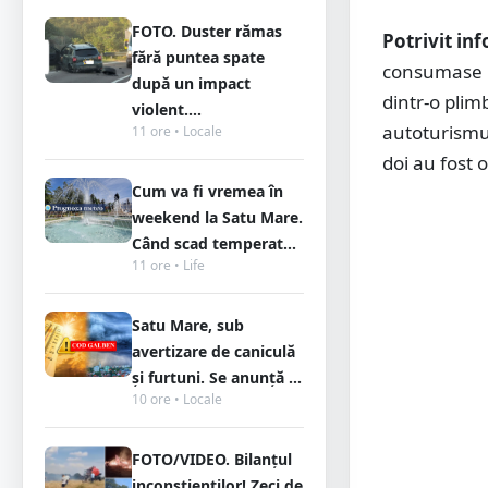
FOTO. Duster rămas
Potrivit in
fără puntea spate
consumase be
după un impact
dintr-o plim
violent....
autoturismul
11 ore • Locale
doi au fost op
Cum va fi vremea în
weekend la Satu Mare.
Când scad temperat...
11 ore • Life
Satu Mare, sub
avertizare de caniculă
și furtuni. Se anunță ...
10 ore • Locale
FOTO/VIDEO. Bilanțul
inconștienților! Zeci de