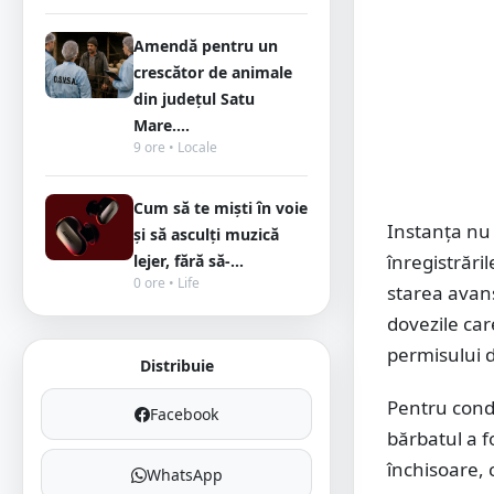
Amendă pentru un
crescător de animale
din județul Satu
Mare....
9 ore • Locale
Cum să te miști în voie
Instanța nu 
și să asculți muzică
înregistrăril
lejer, fără să-...
0 ore • Life
starea avans
dovezile care
permisului 
Distribuie
Pentru condu
Facebook
bărbatul a f
închisoare,
WhatsApp