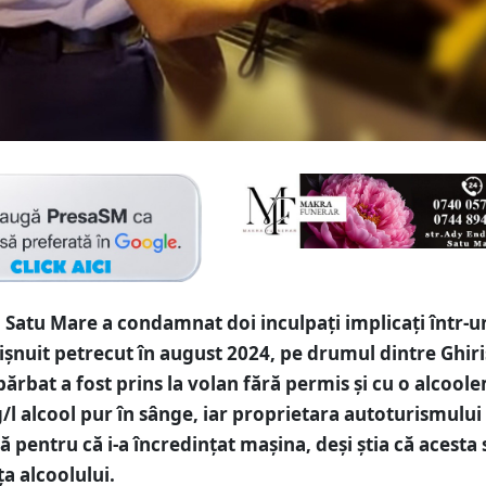
 Satu Mare a condamnat doi inculpați implicați într-u
ișnuit petrecut în august 2024, pe drumul dintre Ghiri
bărbat a fost prins la volan fără permis și cu o alcool
g/l alcool pur în sânge, iar proprietara autoturismului 
pentru că i-a încredințat mașina, deși știa că acesta 
ța alcoolului.