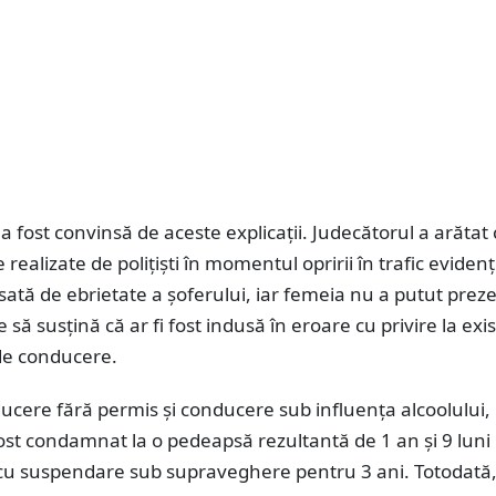
a fost convinsă de aceste explicații. Judecătorul a arătat 
e realizate de polițiști în momentul opririi în trafic evidenț
ată de ebrietate a șoferului, iar femeia nu a putut prez
 să susțină că ar fi fost indusă în eroare cu privire la exi
de conducere.
cere fără permis și conducere sub influența alcoolului,
ost condamnat la o pedeapsă rezultantă de 1 an și 9 luni
 cu suspendare sub supraveghere pentru 3 ani. Totodată, 