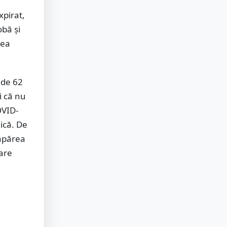
xpirat,
obă și
nea
 de 62
i că nu
OVID-
lică. De
 apărea
are