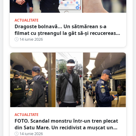
ACTUALITATE
Dragoste bolnavă... Un sătmărean s-a
filmat cu ștreangul la gât să-și recucerească
iubita. A făcut și accident
14 iunie 2026
ACTUALITATE
FOTO. Scandal monstru într-un tren plecat
din Satu Mare. Un recidivist a mușcat un
polițist de mână
14 iunie 2026