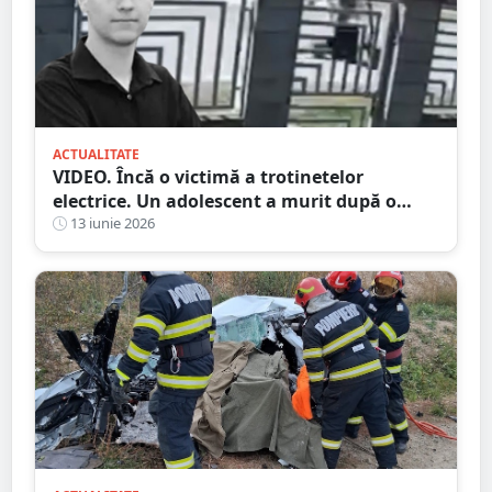
ACTUALITATE
VIDEO. Încă o victimă a trotinetelor
electrice. Un adolescent a murit după o
lună pe patul de la ATI
13 iunie 2026