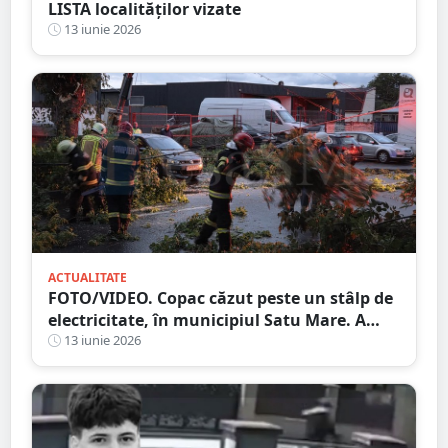
LISTA localităților vizate
13 iunie 2026
ACTUALITATE
FOTO/VIDEO. Copac căzut peste un stâlp de
electricitate, în municipiul Satu Mare. A
fost avariată și o mașină
13 iunie 2026