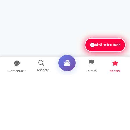
Altă știre
0/65
Anchete
Comentarii
Politică
Necitite
Ultimele articole
Polițist din Satu Mare, prins la volan cu 1,75
g/l alcool în...
19 ore • Locale