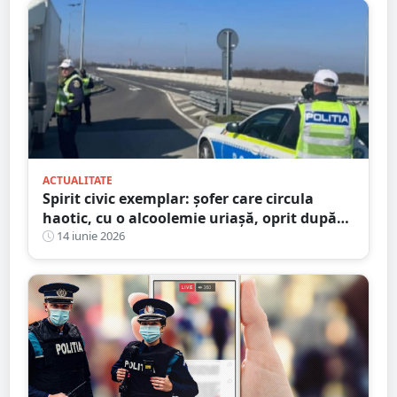
ACTUALITATE
Spirit civic exemplar: șofer care circula
haotic, cu o alcoolemie uriașă, oprit după
ce un martor a sunat la 112 și l-a urmărit
14 iunie 2026
până la sosirea poliției