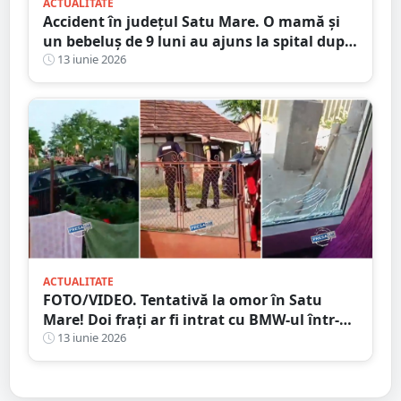
ACTUALITATE
Accident în județul Satu Mare. O mamă și
un bebeluș de 9 luni au ajuns la spital după
o coliziune pe DN 19A
13 iunie 2026
ACTUALITATE
FOTO/VIDEO. Tentativă la omor în Satu
Mare! Doi frați ar fi intrat cu BMW-ul într-
un pieton. Familia celor doi susține că ar fi
13 iunie 2026
fost provocați