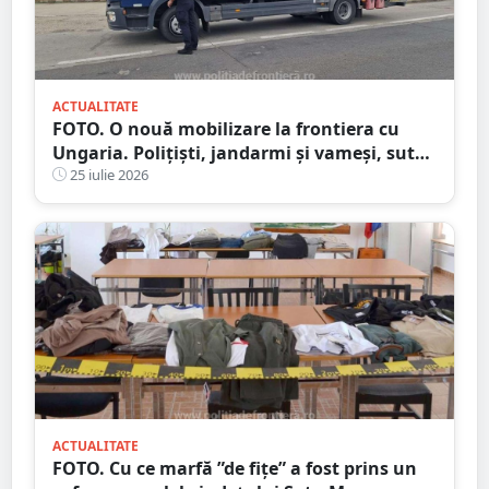
ACTUALITATE
FOTO. O nouă mobilizare la frontiera cu
Ungaria. Polițiști, jandarmi și vameși, sute
de persoane verificate
25 iulie 2026
ACTUALITATE
FOTO. Cu ce marfă ”de fițe” a fost prins un