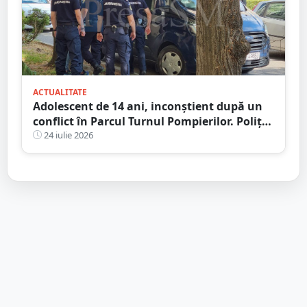
ACTUALITATE
Adolescent de 14 ani, inconștient după un
conflict în Parcul Turnul Pompierilor. Poliția
a deschis dosar penal
24 iulie 2026