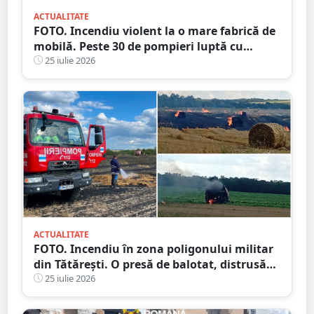
ACTUALITATE
FOTO. Incendiu violent la o mare fabrică de
mobilă. Peste 30 de pompieri luptă cu
flăcările, județul vecin
25 iulie 2026
ACTUALITATE
FOTO. Incendiu în zona poligonului militar
din Tătărești. O presă de balotat, distrusă
complet! Flăcările s-au extins
25 iulie 2026