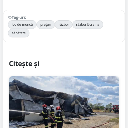
Tag-uri:
loc de muncă
prețuri
război
război Ucraina
sănătate
Citește și