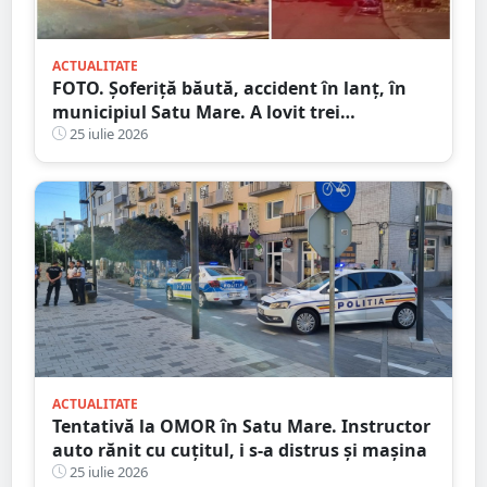
ACTUALITATE
FOTO. Șoferiță băută, accident în lanț, în
municipiul Satu Mare. A lovit trei
autoturisme în miez de noapte
25 iulie 2026
ACTUALITATE
Tentativă la OMOR în Satu Mare. Instructor
auto rănit cu cuțitul, i s-a distrus și mașina
25 iulie 2026