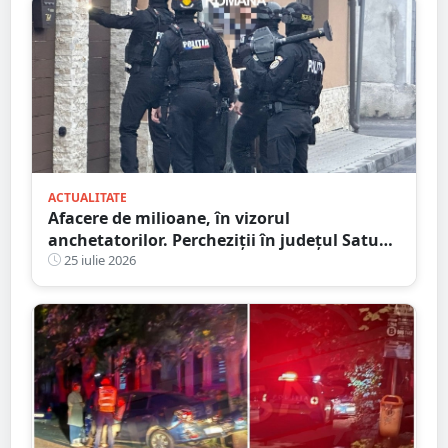
ACTUALITATE
Afacere de milioane, în vizorul
anchetatorilor. Percheziții în județul Satu
Mare, mai multe rețineri
25 iulie 2026