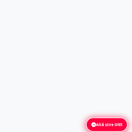
Altă știre
0/65