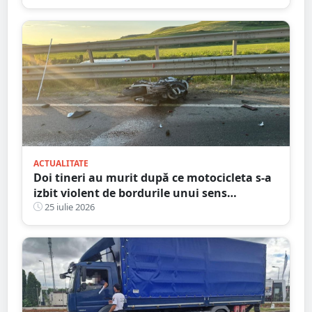
ACTUALITATE
Doi tineri au murit după ce motocicleta s-a
izbit violent de bordurile unui sens
giratoriu. Tragedie în județul vecin
25 iulie 2026