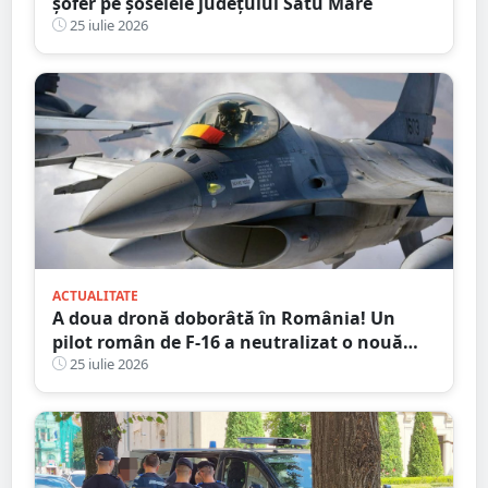
șofer pe șoselele județului Satu Mare
25 iulie 2026
ACTUALITATE
A doua dronă doborâtă în România! Un
pilot român de F-16 a neutralizat o nouă
țintă aeriană în apropierea Deltei Dunării
25 iulie 2026