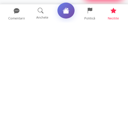
Anchete
Comentarii
Politică
Necitite
Ultimele articole
Polițist din Satu Mare, prins la volan cu 1,75
g/l alcool în...
19 ore • Locale
TOP Trapez lansează în premieră gardul
metalic „ZIG ZAG”. Ev...
19 ore • Locale
FOTO. Haos pentru pasagerii cursei Wizz Air
Satu Mare – Lond...
13 ore • Locale