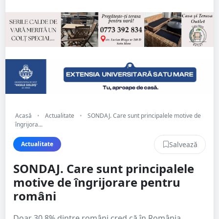
Acasă
•
Actualitate
•
SONDAJ. Care sunt principalele motive de
îngrijora...
Salvează
Actualitate
SONDAJ. Care sunt principalele
motive de îngrijorare pentru
români
Doar 30,8% dintre români cred că în România