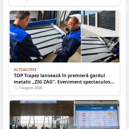
ACTUALITATE
TOP Trapez lansează în premieră gardul
metalic „ZIG ZAG”. Eveniment spectaculos
în Grădina Romei
7 august 2026