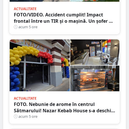
ACTUALITATE
FOTO/VIDEO. Accident cumplit! Impact
frontal între un TIR și o mașină. Un șofer a
murit carbonizat
acum 5 ore
ACTUALITATE
FOTO. Nebunie de arome în centrul
Sătmarului! Nazar Kebab House s-a deschis
cu șaorma la 20 de lei
acum 5 ore