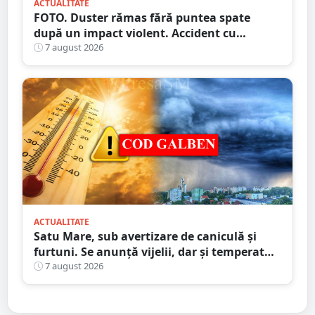
ACTUALITATE
FOTO. Duster rămas fără puntea spate
după un impact violent. Accident cu
implicarea unei mașini din Satu Mare
7 august 2026
ACTUALITATE
Satu Mare, sub avertizare de caniculă și
furtuni. Se anunță vijelii, dar și temperaturi
ridicate. Avertizarea ANM
7 august 2026