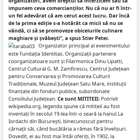
organizatori, avem dreptul să interzicem sau să
impunem ceva comercianților. Nu că nu ar fi într-
un fel adevărat că am cerut acest lucru. Dar încă
de la prima ediție s-a hotărât ca micii să nu se
vândă, ci să se promoveze obiceiurile culinare
maghiare și șvăbești”, a spus Stier Peter.
Organizator principal al evenimentului
este Fundația Identitas. Organizații partenere
coorganizatoare sunt și Filarmonica Dinu Lipatti,
Centrul Cultural G. M. Zamfirescu, Centrul Județean
pentru Conservarea și Promovarea Culturii
Tradiționale, Muzeul Județean Satu Mare, instituții
finanțate din fonduri publice, subordonate
Consiliului Județean.
Ce sunt MITITEII:
Potrivit
wikipedia.org, legenda spune că mititeii au fost
inventați în secolul 19-lea într-o seară la hanul La
Iordachi din București, binecunoscut pentru
cârnații săi, când bucătăria a rămas fără învelișuri.
Dovedit, ei au fost mai întâi oferiți, în 1902, la