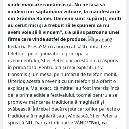
vinde mâncare românească. Nu ne lasă să
vindem nici săptămâna viitoare, la manifestările
din Grădina Romei. Oamenii sunt supărați, mulți
au cerut mici și a trebuit să le spunem că nu
avem voie să îi vindem”, s-a plâns patroana unei
firme care vinde astfel de produse.
Redacția PresaSM.ro a încercat să îl contacteze
telefonic pe organizatorul principal al
evenimentului, Stier Peter, dar acesta nu a răspuns
în primă fază. Pentru a fi și mai expliciți, i s-a
transmis și un mesaj pe numărul de telefon mobil.
Ulterior, acesta a revenit cu un telefon și a oferit o
explicație. Mai exact, că mititeii au fost interziși încă
de la prima ediție a festivalului, tocmai pentru a se
promova mâncarea tradițională maghiară și
șvăbească. Întrebat dacă rețeta cartofilor pai este o
tradițională maghiară sau șvăbească, Stier Peter a
spus că NU. Dar cartofii pai se VÂND!
”Noi, ca