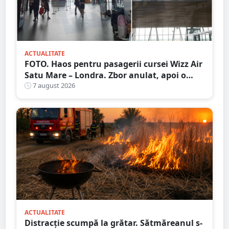
ACTUALITATE
FOTO. Haos pentru pasagerii cursei Wizz Air
Satu Mare – Londra. Zbor anulat, apoi o
nouă întârziere. Fără explicații clare
7 august 2026
ACTUALITATE
Distracție scumpă la grătar. Sătmăreanul s-