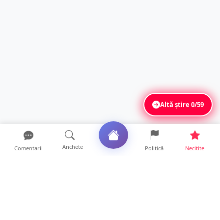
Altă știre
0/59
Anchete
Comentarii
Politică
Necitite
Ultimele articole
ANCHETĂ. Acuzații explozive la DGASPC
Satu Mare! Salarii uri...