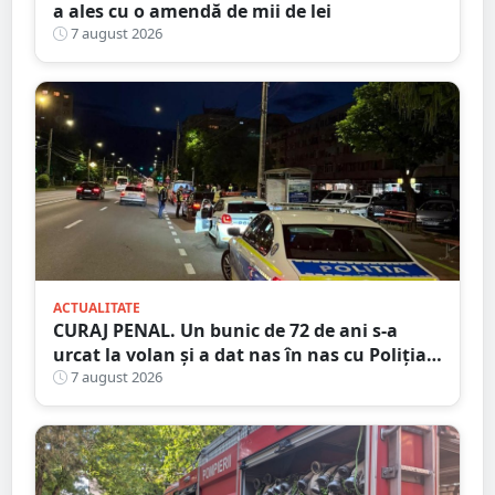
a ales cu o amendă de mii de lei
7 august 2026
ACTUALITATE
CURAJ PENAL. Un bunic de 72 de ani s-a
urcat la volan și a dat nas în nas cu Poliția
Satu Mare
7 august 2026