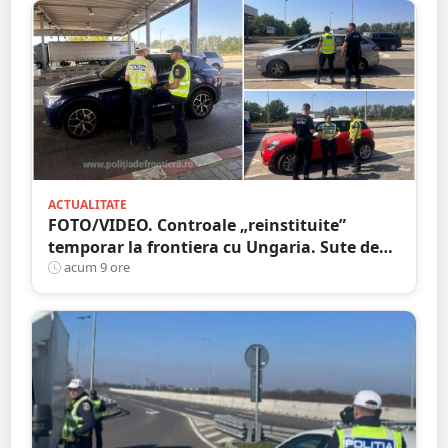
ACTUALITATE
FOTO/VIDEO. Controale „reinstituite”
temporar la frontiera cu Ungaria. Sute de
persoane și mașini, verificate în județul
acum 9 ore
Satu Mare