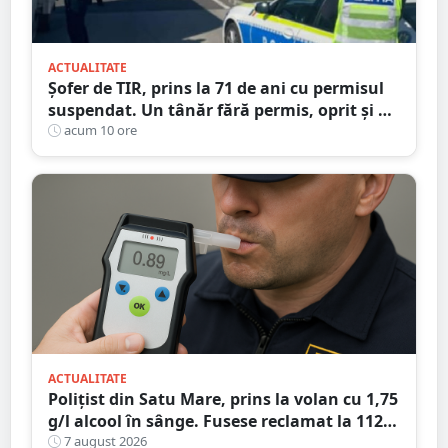
ACTUALITATE
Șofer de TIR, prins la 71 de ani cu permisul
suspendat. Un tânăr fără permis, oprit și el
la Petea
acum 10 ore
ACTUALITATE
Polițist din Satu Mare, prins la volan cu 1,75
g/l alcool în sânge. Fusese reclamat la 112
că circula pe contrasens
7 august 2026