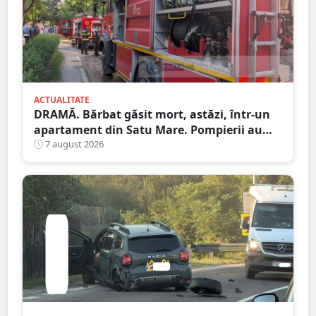
ACTUALITATE
DRAMĂ. Bărbat găsit mort, astăzi, într-un
apartament din Satu Mare. Pompierii au
spart ușa
7 august 2026