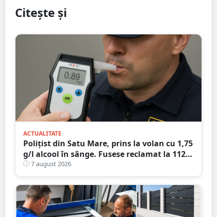
Citește și
ACTUALITATE
Polițist din Satu Mare, prins la volan cu 1,75
g/l alcool în sânge. Fusese reclamat la 112
că circula pe contrasens
7 august 2026