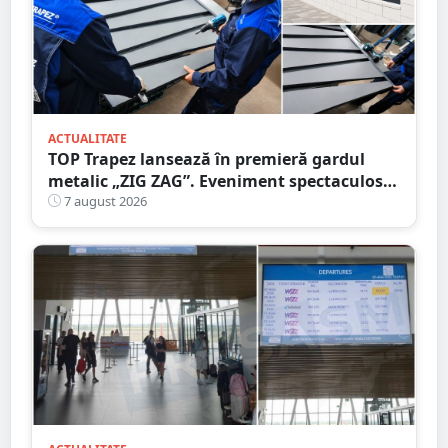
ACTUALITATE
TOP Trapez lansează în premieră gardul
metalic „ZIG ZAG”. Eveniment spectaculos
în Grădina Romei
7 august 2026