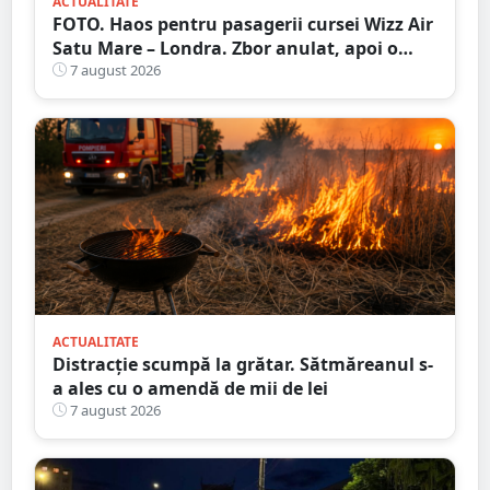
ACTUALITATE
FOTO. Haos pentru pasagerii cursei Wizz Air
Satu Mare – Londra. Zbor anulat, apoi o
nouă întârziere. Fără explicații clare
7 august 2026
ACTUALITATE
Distracție scumpă la grătar. Sătmăreanul s-
a ales cu o amendă de mii de lei
7 august 2026