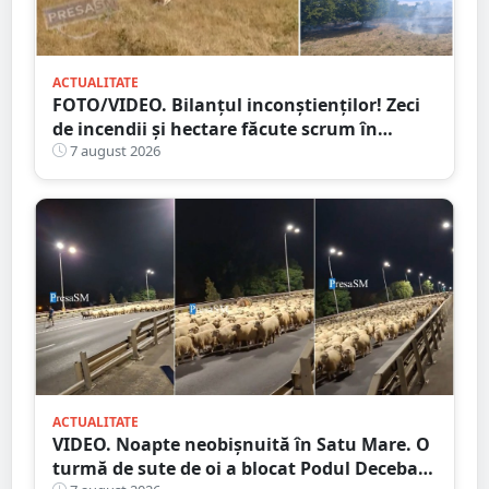
ACTUALITATE
FOTO/VIDEO. Bilanțul inconștienților! Zeci
de incendii și hectare făcute scrum în
județul Satu Mare
7 august 2026
ACTUALITATE
VIDEO. Noapte neobișnuită în Satu Mare. O
turmă de sute de oi a blocat Podul Decebal.