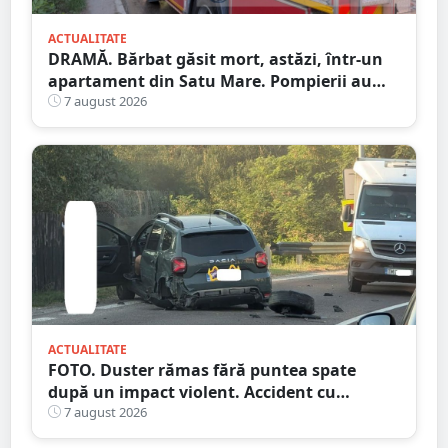
ACTUALITATE
DRAMĂ. Bărbat găsit mort, astăzi, într-un
apartament din Satu Mare. Pompierii au
spart ușa
7 august 2026
ACTUALITATE
FOTO. Duster rămas fără puntea spate
după un impact violent. Accident cu
implicarea unei mașini din Satu Mare
7 august 2026