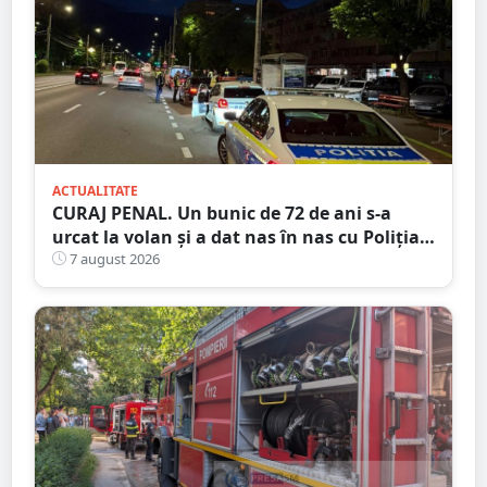
ACTUALITATE
CURAJ PENAL. Un bunic de 72 de ani s-a
urcat la volan și a dat nas în nas cu Poliția
Satu Mare
7 august 2026