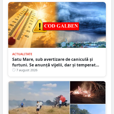
ACTUALITATE
Satu Mare, sub avertizare de caniculă și
furtuni. Se anunță vijelii, dar și temperaturi
ridicate. Avertizarea ANM
7 august 2026