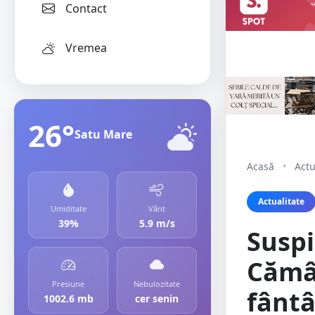
Contact
Vremea
26°
Satu Mare
Acasă
•
Actu
Actualitate
Umiditate
Vânt
39%
5.9 m/s
Suspi
Cămâr
Presiune
Nebulozitate
fânt
1002.6 mb
cer senin