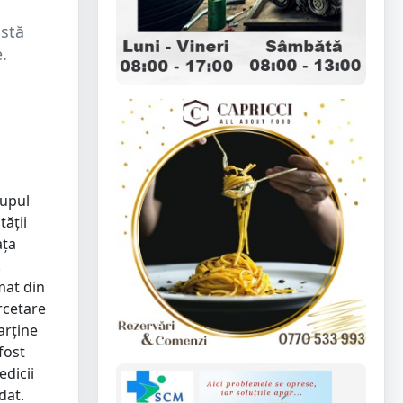
istă
.
ă
upul
tății
ața
.
mat din
rcetare
arține
fost
edicii
dat.