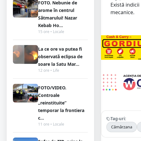
FOTO. Nebunie de
Există indici
arome în centrul
mecanice.
Sătmarului! Nazar
Kebab Ho...
15 ore • Locale
La ce ore va putea fi
observată eclipsa de
soare la Satu Mar...
12 ore • Life
FOTO/VIDEO.
Controale
„reinstituite”
temporar la frontiera
c...
Tag-uri:
11 ore • Locale
Cămârzana