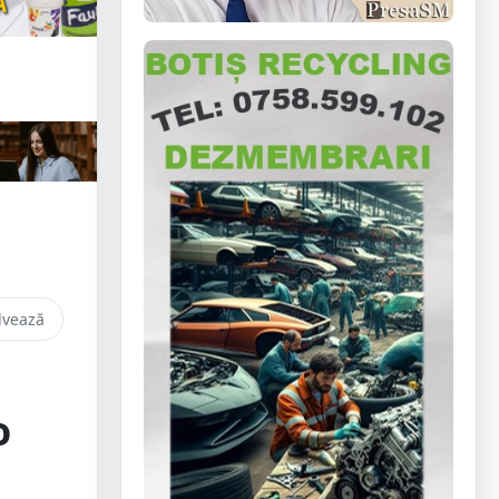
lvează
o