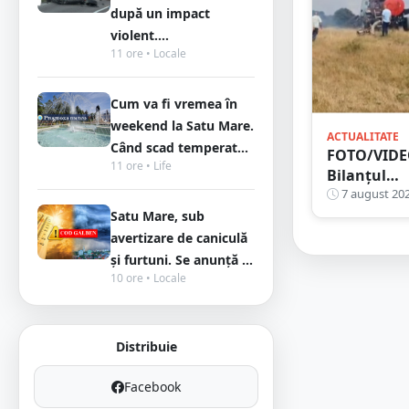
Poliția Sat
după un impact
Mare
violent....
11 ore • Locale
Cum va fi vremea în
weekend la Satu Mare.
ACTUALITATE
Când scad temperat...
FOTO/VIDE
11 ore • Life
Bilanțul
inconștienț
7 august 20
Zeci de
Satu Mare, sub
incendii și
avertizare de caniculă
hectare
și furtuni. Se anunță ...
făcute
10 ore • Locale
scrum în
județul Sa
Mare
Distribuie
Facebook