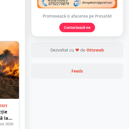
Promovează-ți afacerea pe PresaSM
Contactează-ne
Dezvoltat cu
❤
de
Ottoweb
Feeds
TATE
cție
ă la
.
st 2026