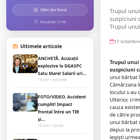
Vânt din Nord
Trupul unui
suspiciuni 
Actualizat: 21:00
Trupul unui 
17 octombri
Ultimele articole
ANCHETĂ. Acuzații
Trupul unui 
explozive la DGASPC
suspiciuni c
Satu Mare! Salarii uri...
unui bărbat î
18 ore • Anchete
Cămârzana în 
locului s-au 
FOTO/VIDEO. Accident
Ulterior, cri
cumplit! Impact
cauza existe
frontal între un TIR
de către pro
și...
unui bărbat c
16 ore • Locale
depus la pros
legiști urmea