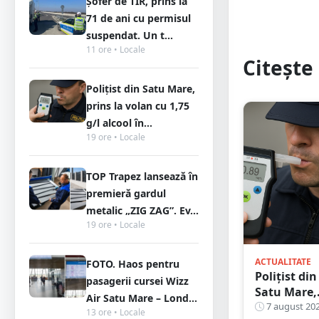
Șofer de TIR, prins la
71 de ani cu permisul
suspendat. Un t...
11 ore • Locale
Citește 
Polițist din Satu Mare,
prins la volan cu 1,75
g/l alcool în...
19 ore • Locale
TOP Trapez lansează în
premieră gardul
metalic „ZIG ZAG”. Ev...
19 ore • Locale
ACTUALITATE
FOTO. Haos pentru
Polițist din
pasagerii cursei Wizz
Satu Mare,
Air Satu Mare – Lond...
prins la
7 august 20
13 ore • Locale