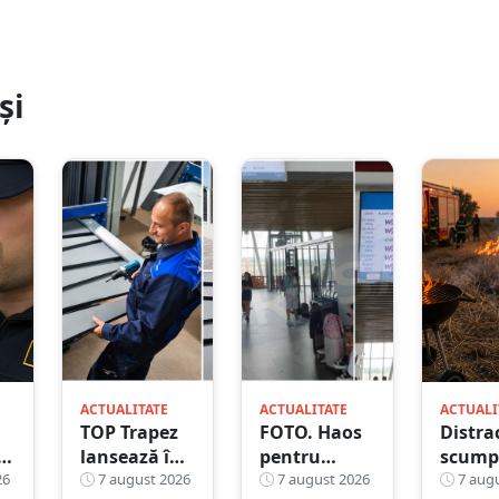
și
ACTUALITATE
ACTUALITATE
ACTUALI
TOP Trapez
FOTO. Haos
Distra
lansează în
pentru
scump
26
premieră
7 august 2026
pasagerii
7 august 2026
grătar
7 augu