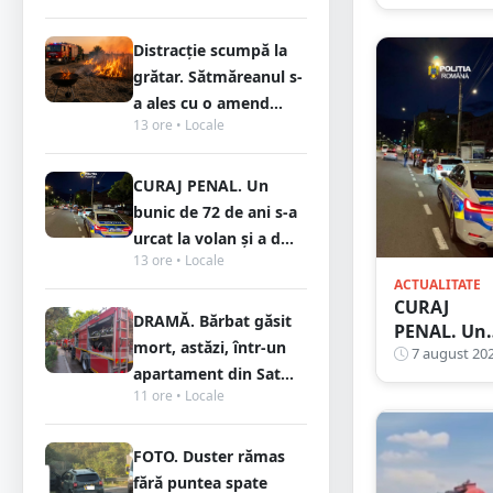
volan cu
1,75 g/l
Distracție scumpă la
alcool în
grătar. Sătmăreanul s-
sânge.
Fusese
a ales cu o amend...
13 ore • Locale
reclamat l
112 că
circula pe
CURAJ PENAL. Un
contrasens
bunic de 72 de ani s-a
urcat la volan și a d...
13 ore • Locale
ACTUALITATE
CURAJ
DRAMĂ. Bărbat găsit
PENAL. Un
mort, astăzi, într-un
bunic de 72
7 august 20
apartament din Sat...
de ani s-a
11 ore • Locale
urcat la
volan și a
dat nas în
FOTO. Duster rămas
nas cu
fără puntea spate