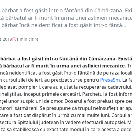
 bărbat a fost găsit într-o fântână din Cămârzana. Ex
că bărbatul ar fi murit în urma unei asfixieri mecanice
bărbat încă neidentificat a fost găsit într-o fântâ...
e 2019
1 min citire
bărbat a fost găsit într-o fântână din Cămârzana. Exist
ă bărbatul ar fi murit în urma unei asfixieri mecanice.
Tr
ncă neidentificat a fost găsit într-o fântână de pe raza locali
cursul zilei de ieri, au precizat surse pentru
PresaSm.
La f
deplasat pompierii, care au ajutat la recuperarea cadavrului
minaliștii au început primele cercetări. Parchetul a fost infor
nței unor suspiciuni de omor. Dosarul a fost preluat spre ce
curorii sătmăreni. Se presupune că trupul neînsuflețit ar ap
are a fost dat dispărut în urmă cu mai multe luni. Corpul a 
ectura Spitalului Județean în vedere efectuării autopsiei. M
ză să stabiliească cu exactitate modul în care acesta a dece