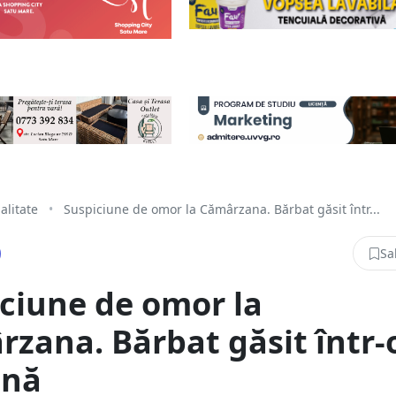
alitate
•
Suspiciune de omor la Cămârzana. Bărbat găsit într...
Sa
ciune de omor la
zana. Bărbat găsit într-
ână