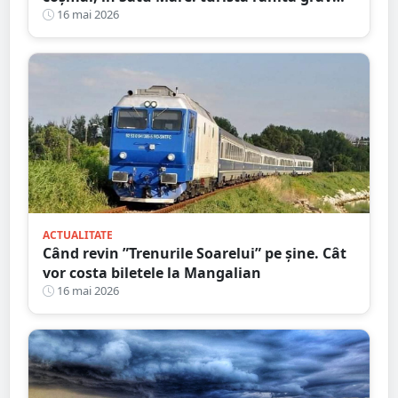
după ce a alergat pe un traseu acoperit cu
16 mai 2026
frunze
ACTUALITATE
Când revin ”Trenurile Soarelui” pe şine. Cât
vor costa biletele la Mangalian
16 mai 2026