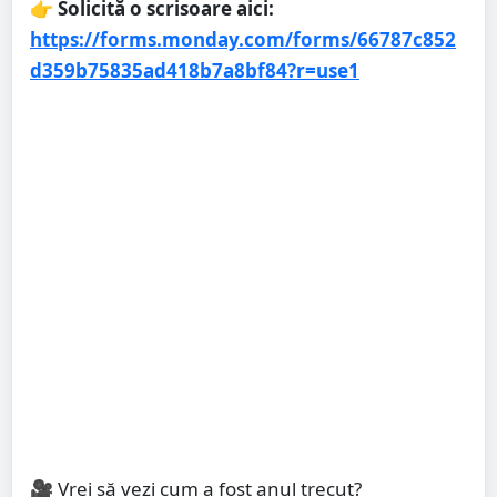
👉 Solicită o scrisoare aici:
https://forms.monday.com/forms/66787c852
d359b75835ad418b7a8bf84?r=use1
🎥 Vrei să vezi cum a fost anul trecut?