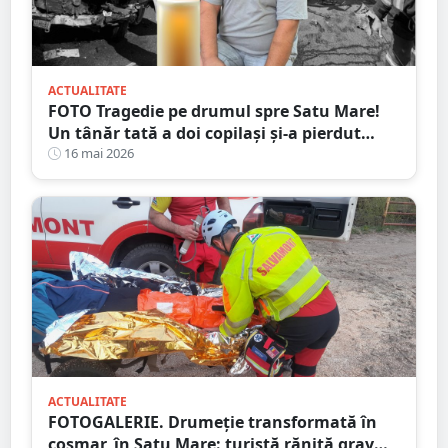
ACTUALITATE
FOTO Tragedie pe drumul spre Satu Mare!
Un tânăr tată a doi copilași și-a pierdut
viața într-un accident cumplit
16 mai 2026
ACTUALITATE
FOTOGALERIE. Drumeție transformată în
coșmar, în Satu Mare: turistă rănită grav