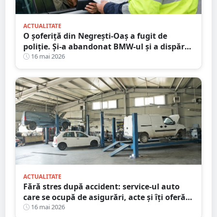
ACTUALITATE
O șoferiță din Negrești-Oaș a fugit de
poliție. Și-a abandonat BMW-ul și a dispărut
printre blocuri
16 mai 2026
ACTUALITATE
Fără stres după accident: service-ul auto
care se ocupă de asigurări, acte și îți oferă
mașină la schimb
16 mai 2026