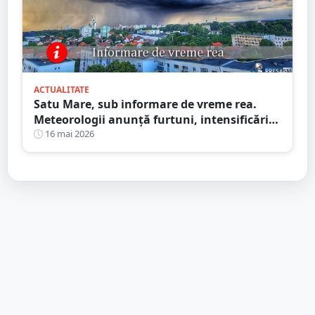
ACTUALITATE
Satu Mare, sub informare de vreme rea.
Meteorologii anunță furtuni, intensificări
de vânt și ploi în averse
16 mai 2026