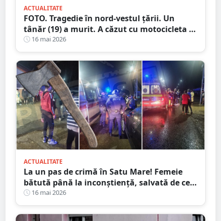
ACTUALITATE
FOTO. Tragedie în nord-vestul țării. Un
tânăr (19) a murit. A căzut cu motocicleta în
prăpastie
16 mai 2026
ACTUALITATE
La un pas de crimă în Satu Mare! Femeie
bătută până la inconștiență, salvată de cei
4 copilași
16 mai 2026