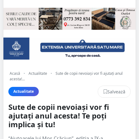
Acasă
•
Actualitate
•
Sute de copii nevoiași vor fi ajutați anul
acesta!...
Salvează
Actualitate
Sute de copii nevoiași vor fi
ajutați anul acesta! Te poți
implica și tu!
“Ajutoarele lui Moș Crăciun”, ediția a IX-a.