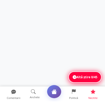
Altă știre
0/45
Anchete
Comentarii
Politică
Necitite