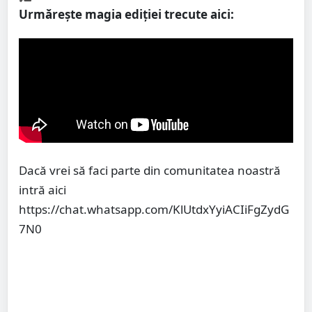
Urmărește magia ediției trecute aici:
Dacă vrei să faci parte din comunitatea noastră
intră aici
https://chat.whatsapp.com/KlUtdxYyiACIiFgZydG
7N0