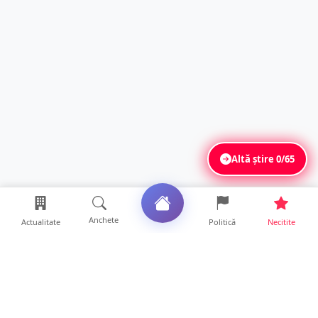
Altă știre
0/65
Anchete
Actualitate
Politică
Necitite
Ultimele articole
Polițist din Satu Mare, prins la volan cu 1,75
g/l alcool în...