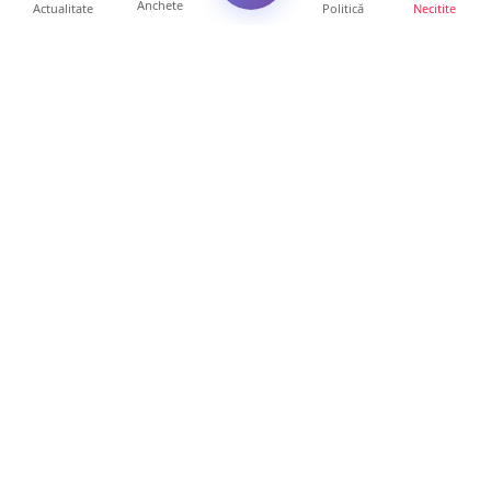
Anchete
Actualitate
Politică
Necitite
Ultimele articole
Mamă de doar 36 de ani, măcinată de
cancer. Doi copii luptă ...
21 ore • Locale
Un sătmărean acuză un centru medical că i-
a anulat consultaț...
20 ore • Locale
TRAGEDIE. Un tânăr român de doar 19 ani a
murit în timp ce c...
19 ore • Locale
Servicii de TOP în sănătate! Centru de
recuperare medicală P...