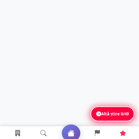
Altă știre
0/49