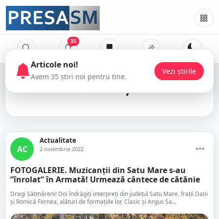
35
Articole noi!
Vezi știrile
Avem 35 știri noi pentru tine.
artiști
Actualitate
AC
2 noiembrie 2022
FOTOGALERIE. Muzicanții din Satu Mare s-au
”înrolat” în Armată! Urmează cântece de cătănie
Dragi Sătmăreni! Doi îndrăgiți interpreți din județul Satu Mare, frații Dani
și Romică Fernea, alături de formațiile lor, Clasic și Argus Sa...