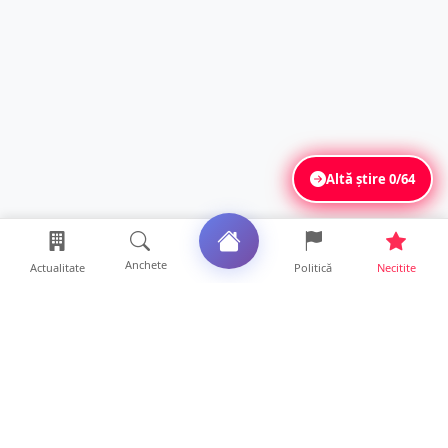
Altă știre
0/64
Anchete
Actualitate
Politică
Necitite
Ultimele articole
TOP Trapez lansează în premieră gardul
metalic „ZIG ZAG”. Ev...
19 ore • Locale