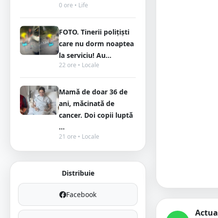
0 ore • Life
FOTO. Tinerii polițiști
care nu dorm noaptea
la serviciu! Au...
22 ore • Locale
Mamă de doar 36 de
ani, măcinată de
cancer. Doi copii luptă
...
21 ore • Locale
Distribuie
Facebook
Actua