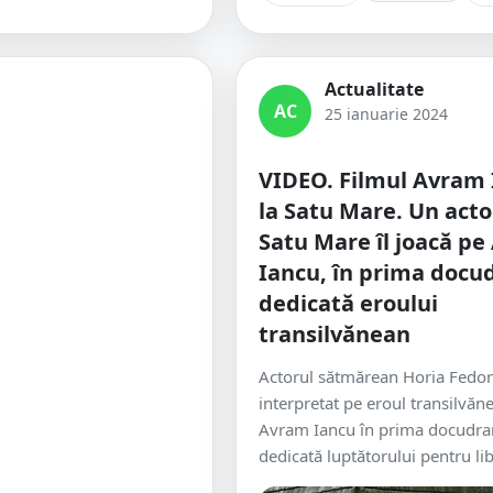
Actualitate
AC
25 ianuarie 2024
VIDEO. Filmul Avram 
la Satu Mare. Un acto
Satu Mare îl joacă p
Iancu, în prima doc
dedicată eroului
transilvănean
Actorul sătmărean Horia Fedor
interpretat pe eroul transilvăn
Avram Iancu în prima docudr
dedicată luptătorului pentru lib