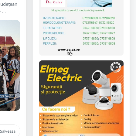
 Județean
...
Salvează