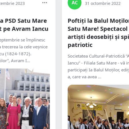
AC
tembrie 2023
31 octombrie 2022
a PSD Satu Mare
Poftiți la Balul Moților
t pe Avram Iancu
Satu Mare! Spectacol
artiști deosebiți și spi
septembrie se împlinesc
patriotic
 trecerea la cele veșnice
ncu (1824-1872).
Societatea Cultural-Patriotică 
lor”, Avram I...
Iancu” - Filiala Satu Mare - vă i
participaţi Ia Balul Moţilor, ediţ
a, care va avea ...