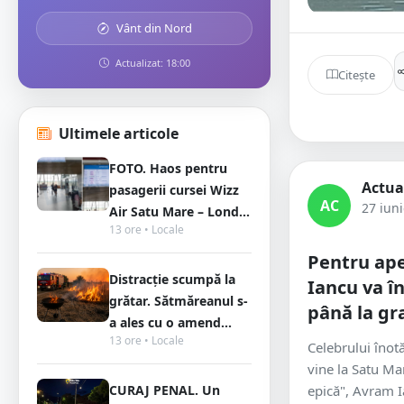
Vânt din Nord
Actualizat: 18:00
Citește
Ultimele articole
FOTO. Haos pentru
Actua
pasagerii cursei Wizz
AC
27 iun
Air Satu Mare – Lond...
13 ore • Locale
Pentru ap
Distracție scumpă la
Iancu va î
grătar. Sătmăreanul s-
până la gr
a ales cu o amend...
13 ore • Locale
Celebrului îno
vine la Satu Mar
CURAJ PENAL. Un
epică", Avram I