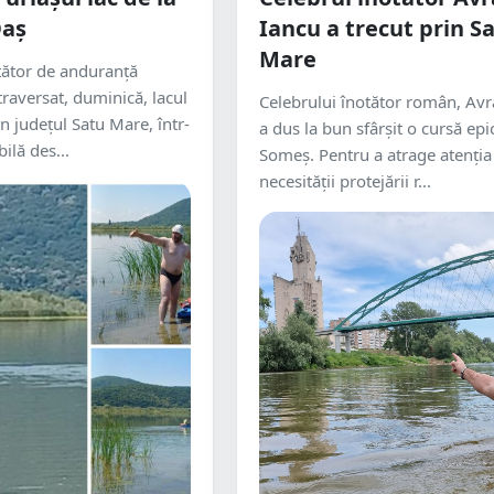
Oaș
Iancu a trecut prin S
Mare
tător de anduranță
raversat, duminică, lacul
Celebrului înotător român, Av
n județul Satu Mare, într-
a dus la bun sfârșit o cursă epi
bilă des...
Someș. Pentru a atrage atenția
necesității protejării r...