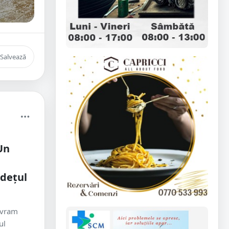
Salvează
Un
a
udețul
 Avram
ul