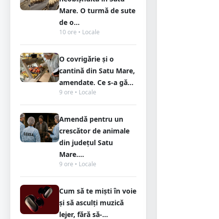
Mare. O turmă de sute
de o...
10 ore • Locale
O covrigărie și o
cantină din Satu Mare,
amendate. Ce s-a gă...
9 ore • Locale
Amendă pentru un
crescător de animale
din județul Satu
Mare....
9 ore • Locale
Cum să te miști în voie
și să asculți muzică
lejer, fără să-...