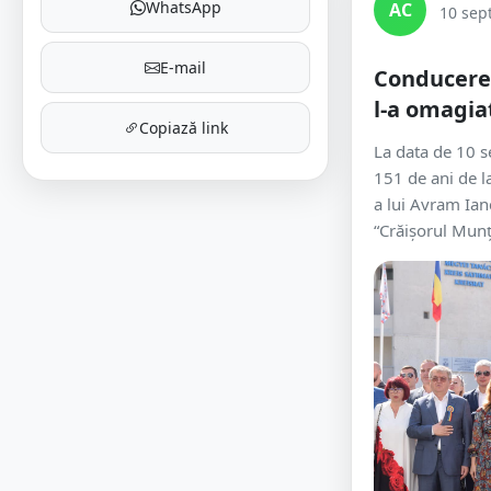
WhatsApp
AC
10 sep
E-mail
Conducere
l-a omagia
Copiază link
La data de 10 
151 de ani de la
a lui Avram Ia
“Crăișorul Munți