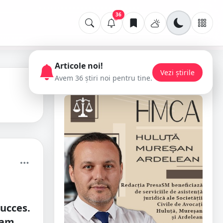
36
Articole noi!
Vezi știrile
Avem 36 știri noi pentru tine.
📢 Publicitate
succes.
ram