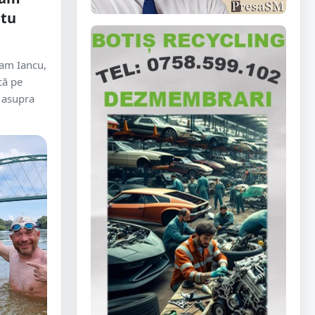
atu
ram Iancu,
că pe
 asupra