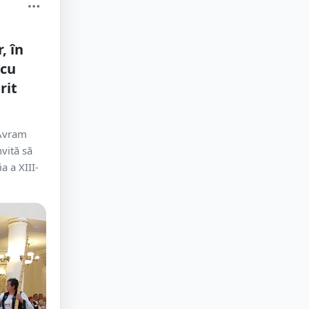
, în
 cu
rit
”Avram
nvită să
ia a XIII-