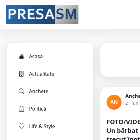
Acasă
Actualitate
Anchete
Anche
AN
21 iun
Politică
FOTO/VIDE
Life & Style
Un bărbat ș
trecut înot