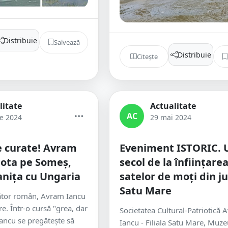
Distribuie
Salvează
Distribuie
Citește
litate
Actualitate
AC
ie 2024
29 mai 2024
e curate! Avram
Eveniment ISTORIC. 
nota pe Someș,
secol de la înființare
anița cu Ungaria
satelor de moți din j
Satu Mare
tător român, Avram Iancu
e. Într-o cursă "grea, dar
Societatea Cultural-Patriotică
ancu se pregătește să
Iancu - Filiala Satu Mare, Muze