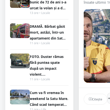
bunic de 72 de ani s-a
înoate ultimii 1
urcat la volan și a d...
13 ore • Locale
DRAMĂ. Bărbat găsit
mort, astăzi, într-un
apartament din Sat...
11 ore • Locale
FOTO. Duster rămas
fără puntea spate
după un impact
violent....
11 ore • Locale
Cum va fi vremea în
weekend la Satu Mare.
Citește
Când scad temperat...
11 ore • Life