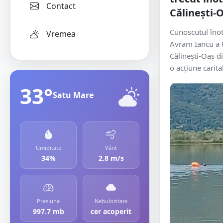
Contact
Călinești-
Cunoscutul îno
Vremea
Avram Iancu a t
Călinești-Oaș di
o acțiune carita
33°
Satu Mare
Umiditate
Vânt
34%
2.8 m/s
Presiune
Nebulozitate
997.7 mb
cer acoperit