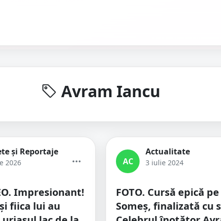
Avram Iancu
te și Reportaje
Actualitate
AC
ie 2026
3 iulie 2024
O. Impresionant!
FOTO. Cursă epică pe
i fiica lui au
Someș, finalizată cu 
 uriașul lac de la
Celebrul înotător Av