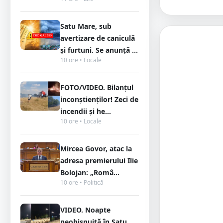
Satu Mare, sub
avertizare de caniculă
și furtuni. Se anunță ...
10 ore • Locale
FOTO/VIDEO. Bilanțul
inconștienților! Zeci de
incendii și he...
10 ore • Locale
Mircea Govor, atac la
adresa premierului Ilie
Bolojan: „Româ...
10 ore • Politică
VIDEO. Noapte
neobișnuită în Satu