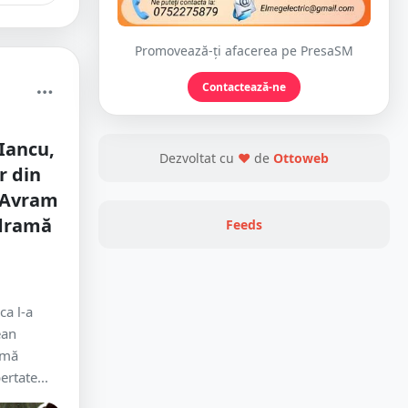
Promovează-ți afacerea pe PresaSM
Contactează-ne
Iancu,
Dezvoltat cu
❤
de
Ottoweb
r din
e Avram
udramă
Feeds
ca l-a
ean
amă
ertate...