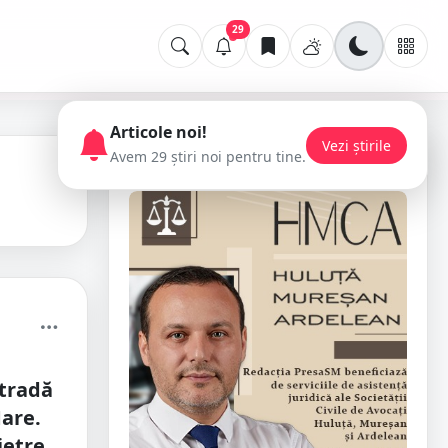
29
Articole noi!
Vezi știrile
Avem 29 știri noi pentru tine.
📢 Publicitate
stradă
Mare.
pietre