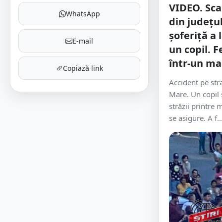
VIDEO. Sca
WhatsApp
din județul
șoferiță a 
E-mail
un copil. 
într-un ma
Copiază link
Accident pe stra
Mare. Un copil 
străzii printre 
se asigure. A f..