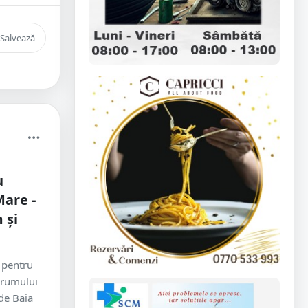
Salvează
u
are -
 și
 pentru
 drumului
de Baia