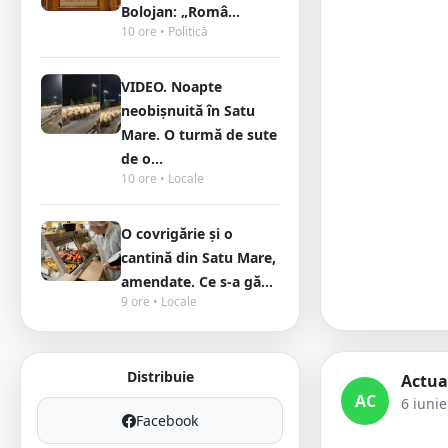
Bolojan: „Româ...
10 ore • Politică
VIDEO. Noapte
neobișnuită în Satu
Mare. O turmă de sute
de o...
10 ore • Locale
O covrigărie și o
cantină din Satu Mare,
amendate. Ce s-a gă...
9 ore • Locale
Distribuie
Actua
AC
6 iuni
Facebook