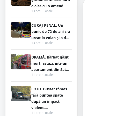
a ales cu o amend...
13 ore • Locale
CURAJ PENAL. Un
bunic de 72 de ani s-a
urcat la volan și a d...
13 ore • Locale
DRAMĂ. Bărbat găsit
mort, astăzi, într-un
apartament din Sat...
11 ore • Locale
FOTO. Duster rămas
fără puntea spate
după un impact
violent....
11 ore • Locale