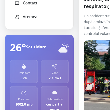
Contact
respirator,
Un accident rut
Vremea
după-amiază în 
Lucaciu. Şoferu
controlul volanu
26°
Satu Mare
Umiditate
Vânt
52%
2.1 m/s
Presiune
Nebulozitate
1002.0 mb
cer partial
noros