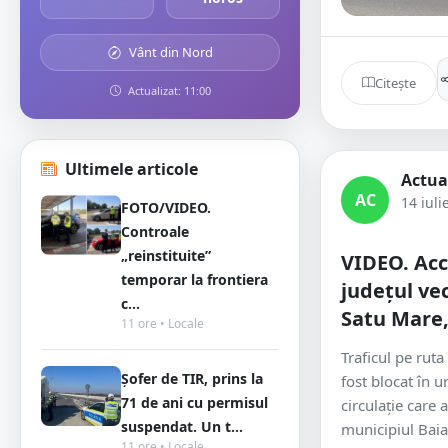
Vânt din Nord
Citește
Actualizat: 11:00
Ultimele articole
Actua
AC
14 iuli
FOTO/VIDEO.
Controale
„reinstituite”
VIDEO. Acc
temporar la frontiera
județul vec
c...
Satu Mare,
11 ore • Locale
Traficul pe rut
Șofer de TIR, prins la
fost blocat în 
71 de ani cu permisul
circulație care a
suspendat. Un t...
municipiul Baia
11 ore • Locale