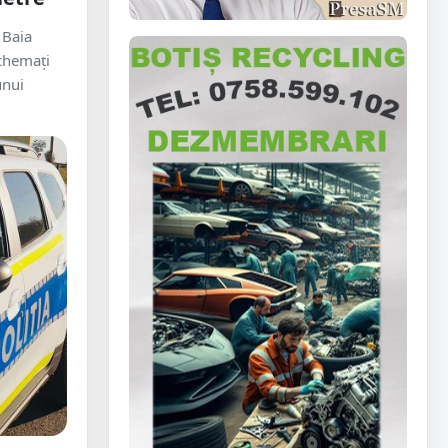
 Baia
 chemați
unui