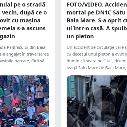
ndal pe o stradă
FOTO/VIDEO. Acciden
 vecin, după ce o
mortal pe DN1C Satu 
lovit cu mașina
Baia Mare. S-a oprit c
Femeia s-a ascuns
ul într-o casă. A spul
gazin
un pieton
da Păltinișului din Baia
Un accident de circulație care s
s-a angajat în traversarea
cu decesul unui pieton a avut l
mașinile parcate, fără să
duminică seara pe DN1, drumu
.
leagă Satu Mare de Baia Mare,.