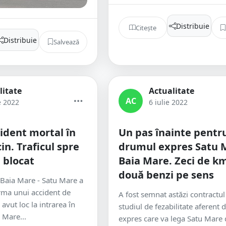
Distribuie
Citește
Distribuie
Salvează
litate
Actualitate
AC
e 2022
6 iulie 2022
ident mortal în
Un pas înainte pentr
in. Traficul spre
drumul expres Satu M
 blocat
Baia Mare. Zeci de km
două benzi pe sens
a Baia Mare - Satu Mare a
urma unui accident de
A fost semnat astăzi contractul
 avut loc la intrarea în
studiul de fezabilitate aferent
 Mare...
expres care va lega Satu Mare 