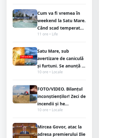
Cum va fi vremea în
weekend la Satu Mare.
Când scad temperat...
11 ore • Life
Satu Mare, sub
avertizare de caniculă
și furtuni. Se anunță ...
10 ore • Locale
FOTO/VIDEO. Bilanțul
inconștienților! Zeci de
incendii și he...
10 ore • Locale
Mircea Govor, atac la
adresa premierului Ilie