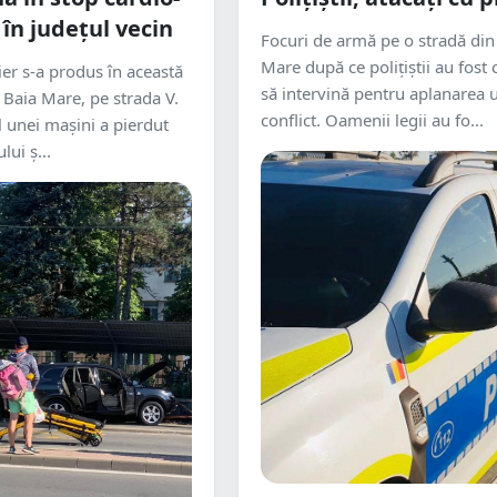
 în județul vecin
Focuri de armă pe o stradă din
Mare după ce polițiștii au fost
ier s-a produs în această
să intervină pentru aplanarea 
Baia Mare, pe strada V.
conflict. Oamenii legii au fo...
l unei maşini a pierdut
lui ş...