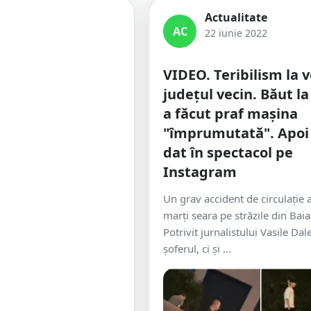
Actualitate
AC
22 iunie 2022
VIDEO. Teribilism la v
județul vecin. Băut la
a făcut praf mașina
"împrumutată". Apoi 
dat în spectacol pe
Instagram
Un grav accident de circulație 
marți seara pe străzile din Bai
Potrivit jurnalistului Vasile Dal
șoferul, ci și ...