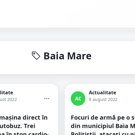
Baia Mare
litate
Actualitate
AC
ust 2022
8 august 2022
mașina direct în
Focuri de armă pe o 
autobuz. Trei
din municipiul Baia 
a în stop cardio-
Polițiștii, atacați cu 