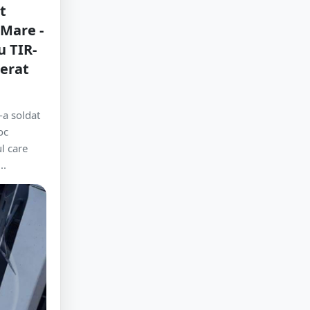
t
Mare -
u TIR-
berat
-a soldat
oc
l care
..