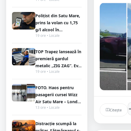
Polițist din Satu Mare,
prins la volan cu 1,75
g/l alcool în...
19 ore • Locale
TOP Trapez lansează în
premieră gardul
metalic „ZIG ZAG”. Ev...
19 ore • Locale
FOTO. Haos pentru
pasagerii cursei Wizz
Air Satu Mare – Lond...
13 ore • Locale
Citește
Distracție scumpă la
grătar. Sătmăreanul s-