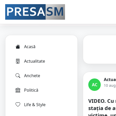
Acasă
Actualitate
Anchete
Actua
AC
10 aug
Politică
VIDEO. Cu 
Life & Style
stația de 
victime, un