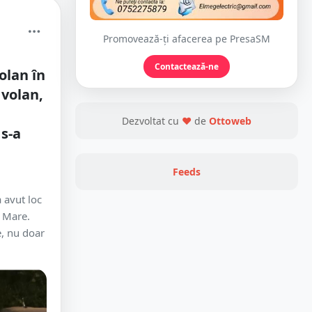
Promovează-ți afacerea pe PresaSM
Contactează-ne
olan în
 volan,
Dezvoltat cu
❤
de
Ottoweb
s-a
Feeds
a avut loc
a Mare.
e, nu doar