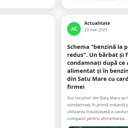
Actualitate
AC
23 mai 2025
Schema "benzină la p
redus". Un bărbat și 
condamnați după ce 
alimentat și în benzin
din Satu Mare cu car
firmei
Doi locuitori din Baia Mare au 
condamnați în primă instanță 
utilizarea frauduloasă a cardur
companii pentru alimentarea...