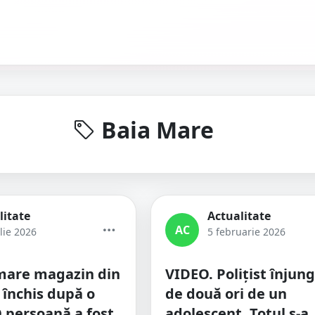
Baia Mare
litate
Actualitate
AC
lie 2026
5 februarie 2026
mare magazin din
VIDEO. Polițist înjun
 închis după o
de două ori de un
O persoană a fost
adolescent. Totul s-a