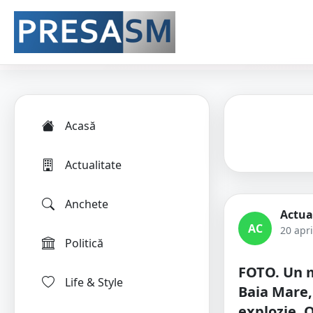
Acasă
Actualitate
Anchete
Actua
AC
20 apri
Politică
FOTO. Un 
Life & Style
Baia Mare,
explozie. 