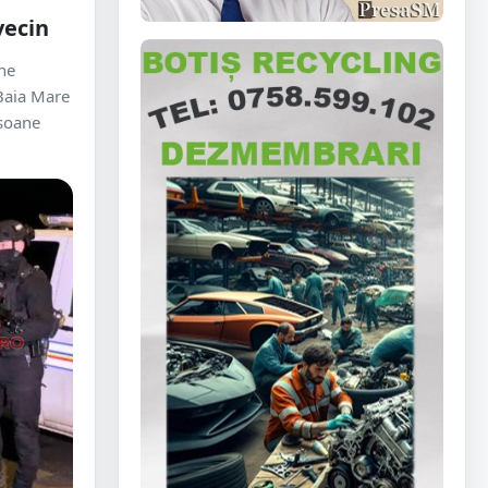
vecin
ine
 Baia Mare
rsoane