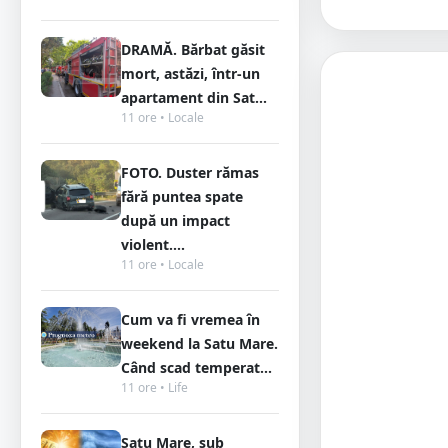
DRAMĂ. Bărbat găsit
mort, astăzi, într-un
apartament din Sat...
11 ore • Locale
FOTO. Duster rămas
fără puntea spate
după un impact
violent....
11 ore • Locale
Cum va fi vremea în
weekend la Satu Mare.
Când scad temperat...
11 ore • Life
Satu Mare, sub