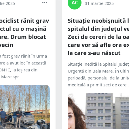
AC
lie 2025
31 martie 2025
ciclist rănit grav
Situație neobișnuită 
ctul cu o mașină
spitalul din județul v
re. Drum blocat
Zeci de cereri de la 
vecin
care vor să afle ora e
la care s-au născut
a fost grav rănit în urma
re a avut loc în această
Situație inedită la Spitalul Jude
N1C, la ieșirea din
Urgență din Baia Mare. În ulti
 Mare spr...
perioadă, personalul de la unit
medicală a primit zeci de cere..