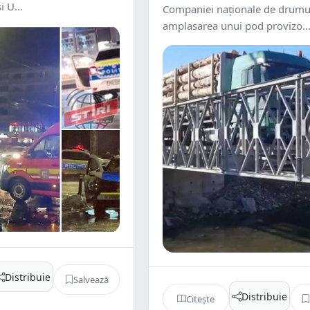
i U...
Companiei naţionale de drumu
amplasarea unui pod provizo..
Distribuie
Salvează
Distribuie
Citește