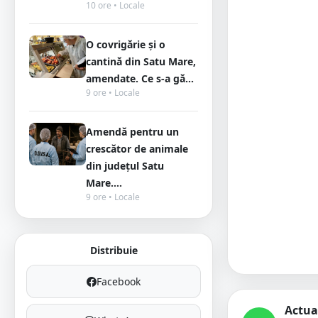
10 ore • Locale
O covrigărie și o
cantină din Satu Mare,
amendate. Ce s-a gă...
9 ore • Locale
Amendă pentru un
crescător de animale
din județul Satu
Mare....
9 ore • Locale
Distribuie
Facebook
Actua