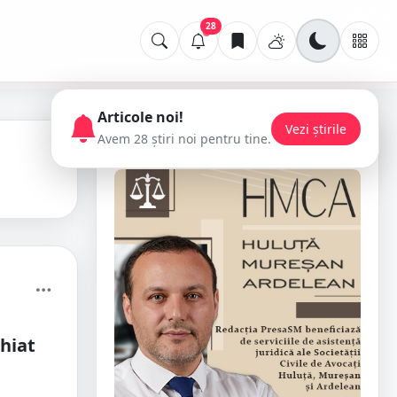
28
Articole noi!
Vezi știrile
Avem 28 știri noi pentru tine.
📢 Publicitate
ghiat