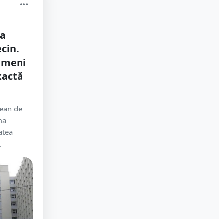
la
ecin.
oameni
xactă
țean de
ma
atea
.