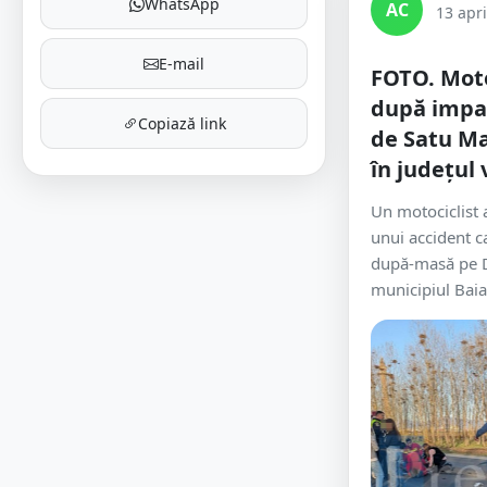
WhatsApp
AC
13 apri
E-mail
FOTO. Moto
după impa
Copiază link
de Satu Ma
în județul 
Un motociclist 
unui accident ca
după-masă pe D
municipiul Baia