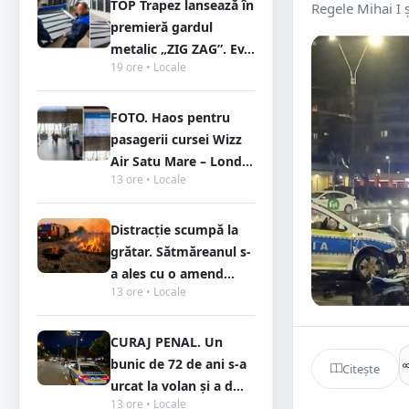
TOP Trapez lansează în
Regele Mihai I ș
premieră gardul
metalic „ZIG ZAG”. Ev...
19 ore • Locale
FOTO. Haos pentru
pasagerii cursei Wizz
Air Satu Mare – Lond...
13 ore • Locale
Distracție scumpă la
grătar. Sătmăreanul s-
a ales cu o amend...
13 ore • Locale
CURAJ PENAL. Un
bunic de 72 de ani s-a
Citește
urcat la volan și a d...
13 ore • Locale