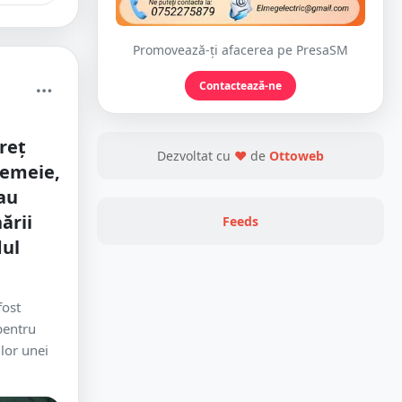
Promovează-ți afacerea pe PresaSM
Contactează-ne
reț
Dezvoltat cu
❤
de
Ottoweb
femeie,
au
ării
Feeds
dul
fost
pentru
ilor unei