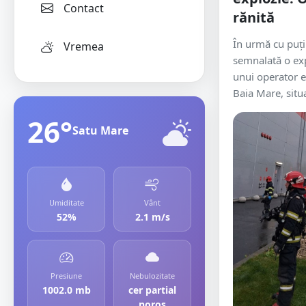
Contact
rănită
În urmă cu puț
Vremea
semnalată o exp
unui operator 
Baia Mare, situa
26°
Satu Mare
Umiditate
Vânt
52%
2.1 m/s
Presiune
Nebulozitate
1002.0 mb
cer partial
noros