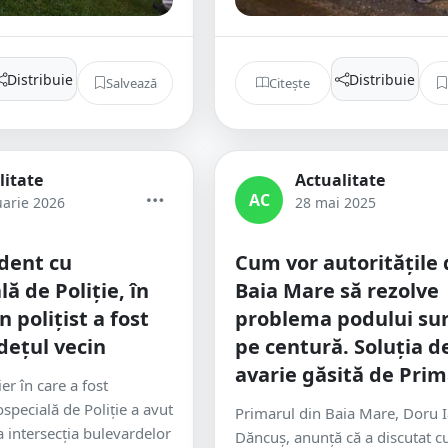
Distribuie
Distribuie
Salvează
Citește
litate
Actualitate
AC
uarie 2026
28 mai 2025
dent cu
Cum vor autoritățile 
ă de Poliție, în
Baia Mare să rezolve
 polițist a fost
problema podului su
udețul vecin
pe centură. Soluția d
avarie găsită de Prim
er în care a fost
specială de Poliție a avut
Primarul din Baia Mare, Doru 
la intersecția bulevardelor
Dăncuş, anunţă că a discutat cu 