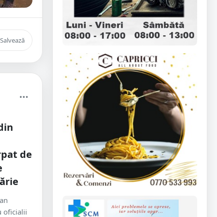
Salvează
din
rpat de
e
ărie
Ian
oficialii