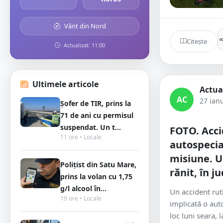
Vânt din Nord
Citește
Actualizat: 11:00
Ultimele articole
Actua
AC
27 ian
Șofer de TIR, prins la
71 de ani cu permisul
suspendat. Un t...
FOTO. Acci
11 ore • Locale
autospecial
misiune. Un
Polițist din Satu Mare,
rănit, în j
prins la volan cu 1,75
g/l alcool în...
Un accident ruti
19 ore • Locale
implicată o auto
loc luni seara, 