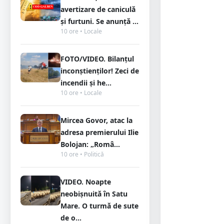
avertizare de caniculă
și furtuni. Se anunță ...
10 ore • Locale
FOTO/VIDEO. Bilanțul
inconștienților! Zeci de
incendii și he...
10 ore • Locale
Mircea Govor, atac la
adresa premierului Ilie
Bolojan: „Româ...
10 ore • Politică
VIDEO. Noapte
neobișnuită în Satu
Mare. O turmă de sute
de o...