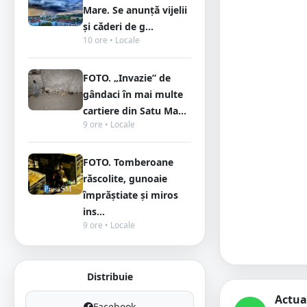
Mare. Se anunță vijelii
și căderi de g...
10 ore • Locale
FOTO. „Invazie” de
gândaci în mai multe
cartiere din Satu Ma...
9 ore • Locale
FOTO. Tomberoane
răscolite, gunoaie
împrăștiate și miros
ins...
9 ore • Locale
Distribuie
Actua
Facebook