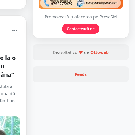
Promovează-ți afacerea pe PresaSM
Contactează-ne
Dezvoltat cu
❤
de
Ottoweb
e la o
tu
mâna”
Feeds
tila a
ionantă.
ferit un