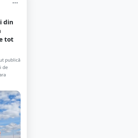
i din
n
e tot
ut publică
i de
ara