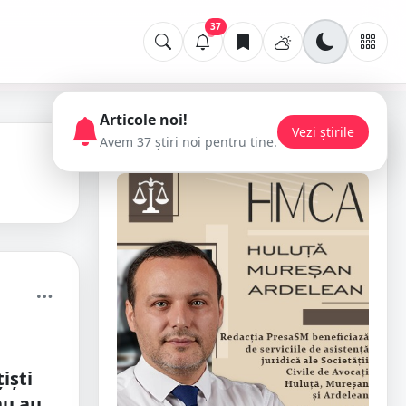
37
Articole noi!
Vezi știrile
Avem 37 știri noi pentru tine.
📢 Publicitate
iști
nu au