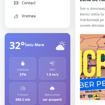
Contact
Într-o dimineaț
Bertici Attila î
Vremea
îndrăzneață pe 
zonele afectate 
32°
Satu Mare
Umiditate
Vânt
37%
1.9 m/s
Presiune
Nebulozitate
998.5 mb
cer acoperit