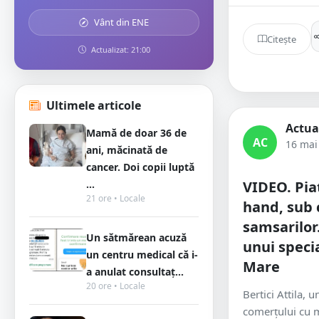
Vânt din ENE
Citește
Actualizat: 21:00
Ultimele articole
Actua
Mamă de doar 36 de
AC
16 mai
ani, măcinată de
cancer. Doi copii luptă
...
VIDEO. Pia
21 ore • Locale
hand, sub c
samsarilor
Un sătmărean acuză
unui specia
un centru medical că i-
Mare
a anulat consultaț...
20 ore • Locale
Bertici Attila, 
comerțului cu 