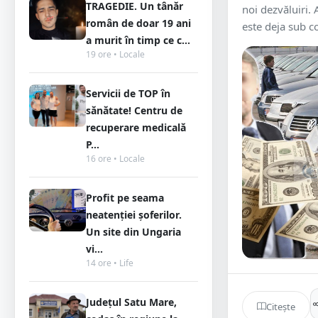
TRAGEDIE. Un tânăr
noi dezvăluiri.
român de doar 19 ani
este deja sub co
a murit în timp ce c...
19 ore • Locale
Servicii de TOP în
sănătate! Centru de
recuperare medicală
P...
16 ore • Locale
Profit pe seama
neatenției șoferilor.
Un site din Ungaria
vi...
14 ore • Life
Județul Satu Mare,
Citește