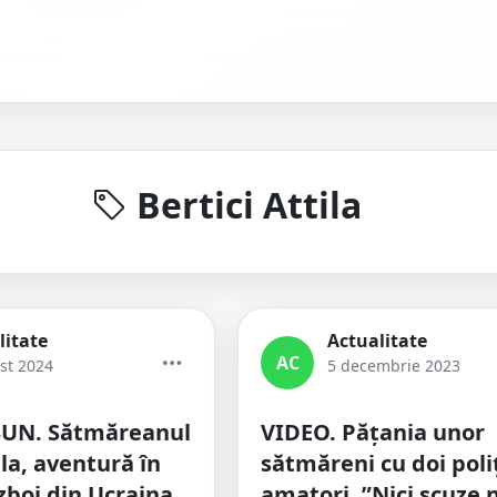
Bertici Attila
litate
Actualitate
AC
st 2024
5 decembrie 2023
UN. Sătmăreanul
VIDEO. Pățania unor
ila, aventură în
sătmăreni cu doi poliț
zboi din Ucraina
amatori. ”Nici scuze 