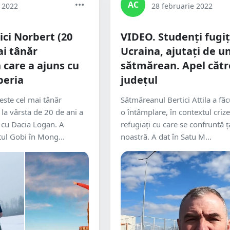
AC
e 2022
28 februarie 2022
ici Norbert (20
VIDEO. Studenți fugiț
ai tânăr
Ucraina, ajutați de u
care a ajuns cu
sătmărean. Apel cătr
beria
județul
este cel mai tânăr
Sătmăreanul Bertici Attila a făc
la vârsta de 20 de ani a
o întâmplare, în contextul crize
 cu Dacia Logan. A
refugiați cu care se confruntă ț
tul Gobi în Mong...
noastră. A dat în Satu M...