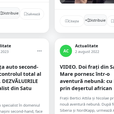
Distribuie
Salvează
Distribuie
Citește
litate
Actualitate
AC
 2023
2 august 2022
ța auto second-
VIDEO. Doi frați din S
ontrolul total al
Mare pornesc într-o
. DEZVĂLUIRILE
aventură nebună: cu 
list din Satu
prin deșertul african
Frații Bertici Attila și Nicolae 
nouă aventură nebună. După fr
un specialist în domeniul
Siberia și NordKapp, urmează 
mașini second-hand, face