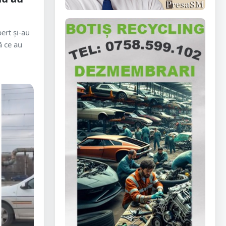
bert și-au
ă ce au