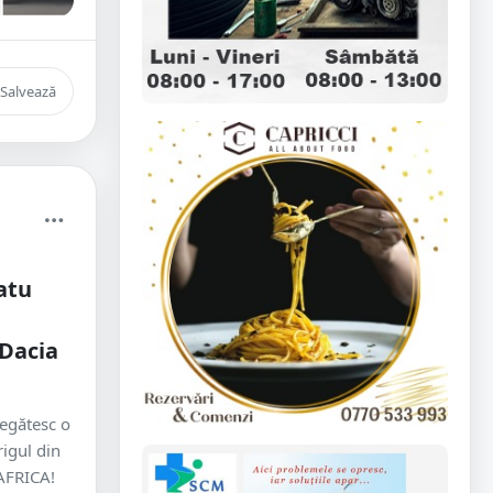
Salvează
atu
Dacia
pregătesc o
igul din
AFRICA!