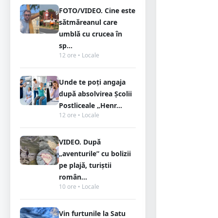
FOTO/VIDEO. Cine este
sătmăreanul care
umblă cu crucea în
sp...
12 ore • Locale
Unde te poți angaja
după absolvirea Școlii
Postliceale „Henr...
12 ore • Locale
VIDEO. După
„aventurile” cu bolizii
pe plajă, turiștii
român...
10 ore • Locale
Vin furtunile la Satu