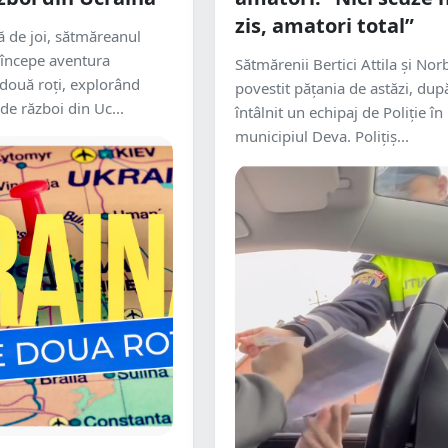
zis, amatori total”
ă de joi, sătmăreanul
și începe aventura
Sătmărenii Bertici Attila și Nor
două roți, explorând
povestit pățania de astăzi, dup
de război din Uc...
întâlnit un echipaj de Poliție în
municipiul Deva. Polițiș...