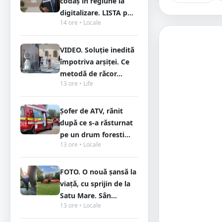
codaș în regiune la
digitalizare. LISTA p...
14 ore • Locale
VIDEO. Soluție inedită
împotriva arșiței. Ce
metodă de răcor...
13 ore • Life
Șofer de ATV, rănit
după ce s-a răsturnat
pe un drum foresti...
13 ore • Locale
FOTO. O nouă șansă la
viață, cu sprijin de la
Satu Mare. Sân...
13 ore • Locale