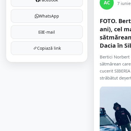
AC
7 iuni
WhatsApp
FOTO. Bert
ani), cel m
E-mail
sătmărean 
Dacia în Si
Copiază link
Bertici Norbert 
sătmărean care 
cucerit SIBERIA
străbătut deșer