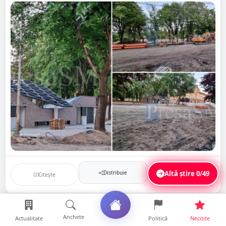
Distribuie
Altă știre
0/49
Citește
Salvează
Actualitate
Anchete
Actualitate
Politică
Necitite
AC
16 mai 2023