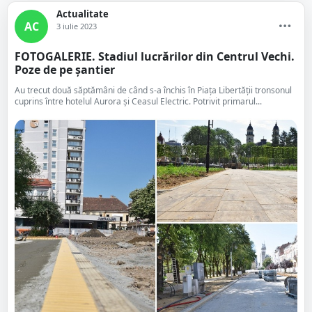
Actualitate
AC
3 iulie 2023
FOTOGALERIE. Stadiul lucrărilor din Centrul Vechi.
Poze de pe șantier
Au trecut două săptămâni de când s-a închis în Piața Libertății tronsonul
cuprins între hotelul Aurora și Ceasul Electric. Potrivit primarul...