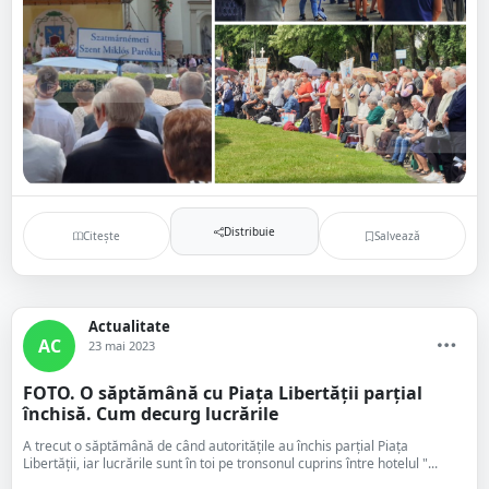
Distribuie
Citește
Salvează
Actualitate
AC
23 mai 2023
FOTO. O săptămână cu Piața Libertății parțial
închisă. Cum decurg lucrările
A trecut o săptămână de când autoritățile au închis parțial Piața
Libertății, iar lucrările sunt în toi pe tronsonul cuprins între hotelul "...