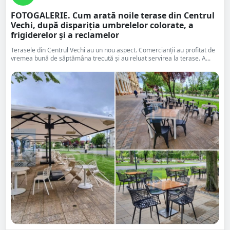
FOTOGALERIE. Cum arată noile terase din Centrul
Vechi, după dispariția umbrelelor colorate, a
frigiderelor și a reclamelor
Terasele din Centrul Vechi au un nou aspect. Comercianții au profitat de
vremea bună de săptămâna trecută și au reluat servirea la terase. A...