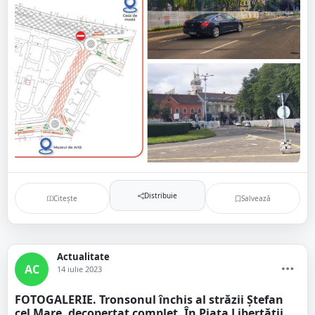
Distribuie
Citește
Salvează
Actualitate
AC
14 iulie 2023
FOTOGALERIE. Tronsonul închis al străzii Ștefan
cel Mare, decopertat complet. În Piața Libertății