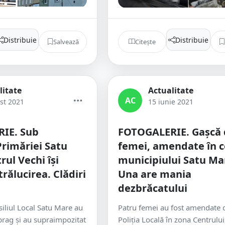
Distribuie
Distribuie
Salvează
Citește
litate
Actualitate
AC
st 2021
15 iunie 2021
IE. Sub
FOTOGALERIE. Gașcă 
Primăriei Satu
femei, amendate în c
rul Vechi își
municipiului Satu Ma
rălucirea. Clădiri
Una are mania
dezbrăcatului
siliul Local Satu Mare au
Patru femei au fost amendate 
 prag și au supraimpozitat
Poliția Locală în zona Centrului