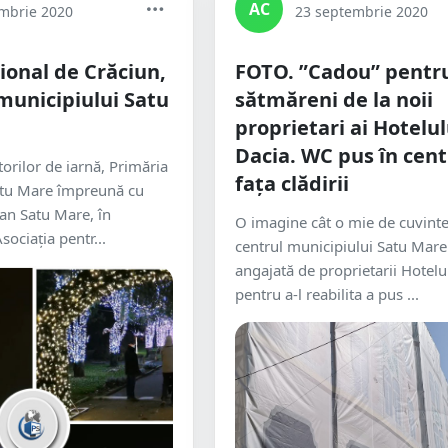
AC
mbrie 2020
23 septembrie 2020
țional de Crăciun,
FOTO. ”Cadou” pentr
 municipiului Satu
sătmăreni de la noii
proprietari ai Hotelul
Dacia. WC pus în cent
torilor de iarnă, Primăria
fața clădirii
atu Mare împreună cu
ean Satu Mare, în
O imagine cât o mie de cuvinte
sociația pentr...
centrul municipiului Satu Mare
angajată de proprietarii Hotelu
pentru a-l reabilita a pus ...