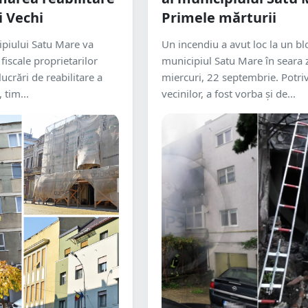
i Vechi
Primele mărturii
ipiului Satu Mare va
Un incendiu a avut loc la un bl
 fiscale proprietarilor
municipiul Satu Mare în seara z
lucrări de reabilitare a
miercuri, 22 septembrie. Potriv
, tim...
vecinilor, a fost vorba și de...