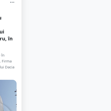
u
ui
ru, în
 în
. Firma
lui Dacia