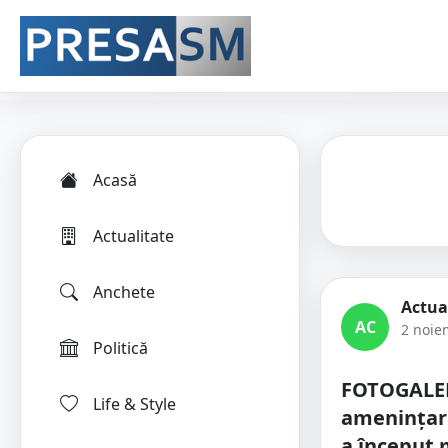
Acasă
Actualitate
Anchete
Actua
AC
2 noie
Politică
FOTOGALER
Life & Style
amenințare
a început 