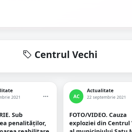
Centrul Vechi
litate
Actualitate
AC
mbrie 2021
22 septembrie 2021
IE. Sub
FOTO/VIDEO. Cauza
a penalităților,
exploziei din Centrul
marea reabilitare
al municipiului Satu 