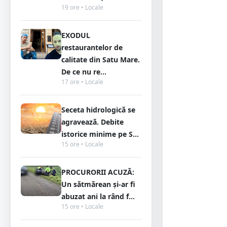
19 ore • Locale
EXODUL
restaurantelor de
calitate din Satu Mare.
De ce nu re...
17 ore • Locale
Seceta hidrologică se
agravează. Debite
istorice minime pe S...
15 ore • Locale
PROCURORII ACUZĂ:
Un sătmărean și-ar fi
abuzat ani la rând f...
15 ore • Locale