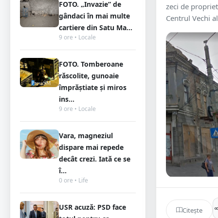
FOTO. „Invazie” de
zeci de propriet
gândaci în mai multe
Centrul Vechi al 
cartiere din Satu Ma...
9 ore • Locale
FOTO. Tomberoane
răscolite, gunoaie
împrăștiate și miros
ins...
9 ore • Locale
Vara, magneziul
dispare mai repede
decât crezi. Iată ce se
î...
0 ore • Life
USR acuză: PSD face
Citește