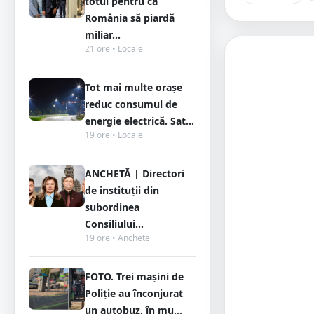
totul pentru ca
România să piardă
miliar...
21 ore • Locale
Tot mai multe orașe
reduc consumul de
energie electrică. Sat...
19 ore • Locale
ANCHETĂ | Directori
de instituții din
subordinea
Consiliului...
19 ore • Anchete
FOTO. Trei mașini de
Poliție au înconjurat
un autobuz, în mu...