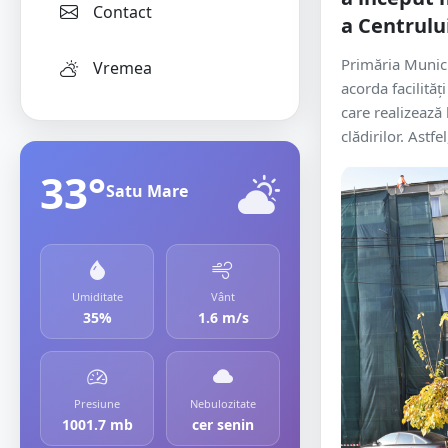
Contact
a Centrulu
Primăria Munic
Vremea
acorda facilități
care realizează 
clădirilor. Astfel
33°
Satu Mare
Umiditate
Vânt
35%
1.6 m/s
Presiune
Nebulozitate
1001.7 mb
cer senin