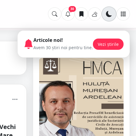
30
Articole noi!
Vezi știrile
Avem 30 știri noi pentru tine.
📢 Publicitate
 Vechi
Mare.