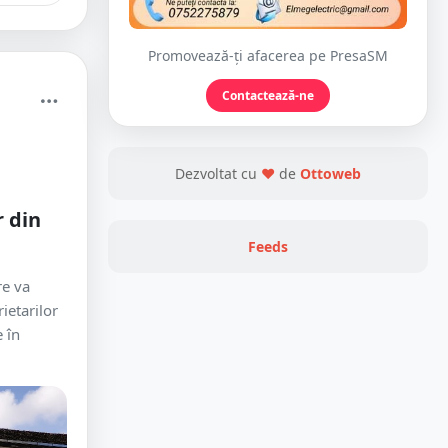
Promovează-ți afacerea pe PresaSM
Contactează-ne
Dezvoltat cu
❤
de
Ottoweb
r din
Feeds
re va
ietarilor
e în