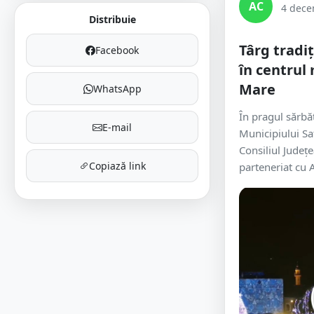
AC
4 dece
Distribuie
Târg tradi
Facebook
în centrul
Mare
WhatsApp
În pragul sărbă
E-mail
Municipiului S
Consiliul Județ
Copiază link
parteneriat cu A