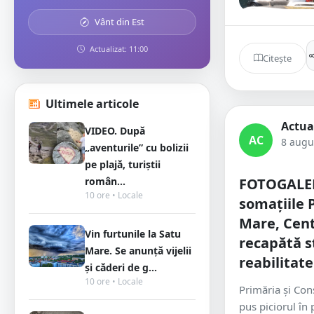
Vânt din Est
Actualizat: 11:00
Citește
Ultimele articole
Actua
VIDEO. După
AC
8 augu
„aventurile” cu bolizii
pe plajă, turiștii
român...
FOTOGALER
10 ore • Locale
somațiile 
Mare, Cent
Vin furtunile la Satu
recapătă st
Mare. Se anunță vijelii
reabilitate
și căderi de g...
10 ore • Locale
Primăria și Con
pus piciorul în