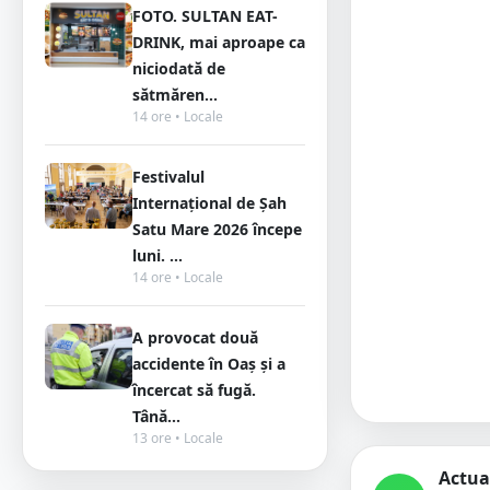
FOTO. SULTAN EAT-
DRINK, mai aproape ca
niciodată de
sătmăren...
14 ore • Locale
Festivalul
Internațional de Șah
Satu Mare 2026 începe
luni. ...
14 ore • Locale
A provocat două
accidente în Oaș și a
încercat să fugă.
Tână...
13 ore • Locale
Actua