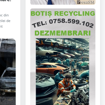
oc din
ilei de
it