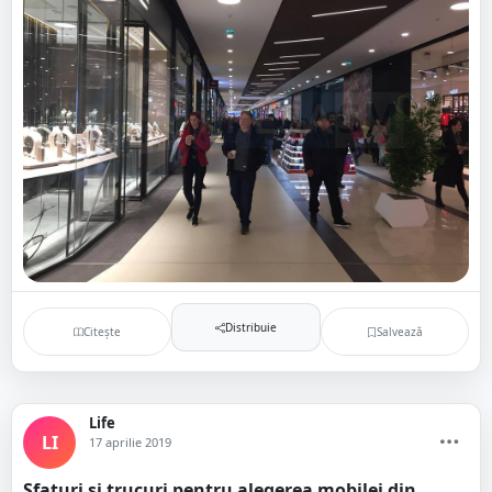
Distribuie
Citește
Salvează
Life
LI
17 aprilie 2019
Sfaturi și trucuri pentru alegerea mobilei din