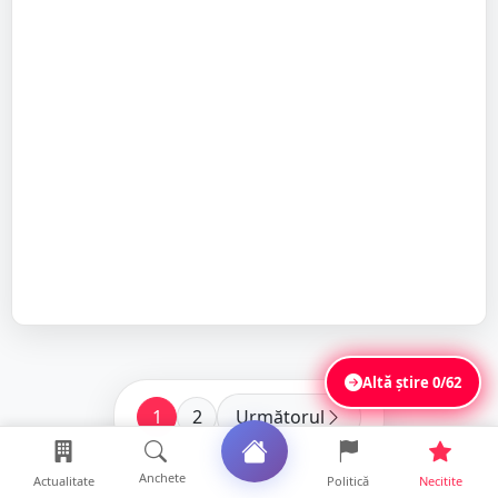
Altă știre
0/62
1
2
Următorul
Anchete
Actualitate
Politică
Necitite