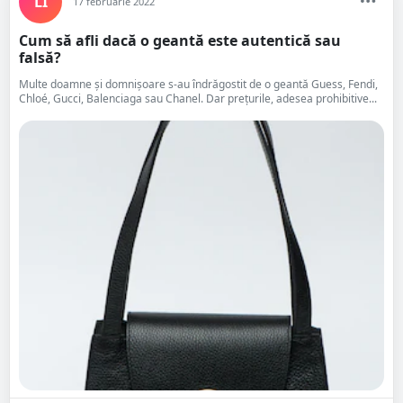
LI
17 februarie 2022
Cum să afli dacă o geantă este autentică sau
falsă?
Multe doamne și domnișoare s-au îndrăgostit de o geantă Guess, Fendi,
Chloé, Gucci, Balenciaga sau Chanel. Dar prețurile, adesea prohibitive...