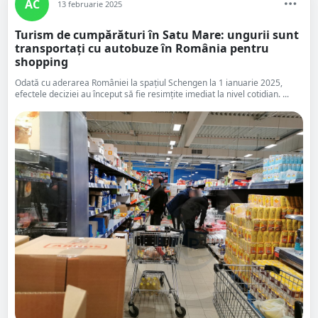
AC
13 februarie 2025
Turism de cumpărături în Satu Mare: ungurii sunt
transportați cu autobuze în România pentru
shopping
Odată cu aderarea României la spațiul Schengen la 1 ianuarie 2025,
efectele deciziei au început să fie resimțite imediat la nivel cotidian. ...