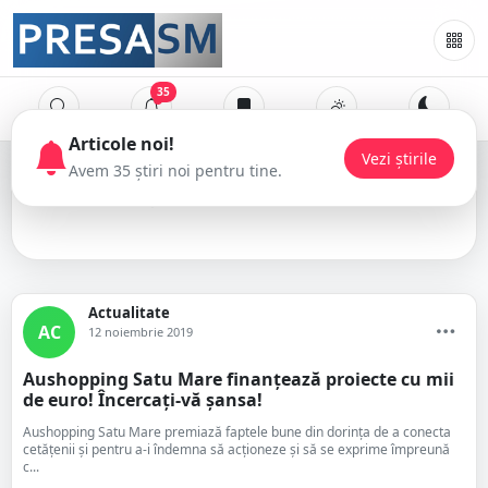
35
Articole noi!
Vezi știrile
Avem 35 știri noi pentru tine.
Decathlon
Actualitate
AC
12 noiembrie 2019
Aushopping Satu Mare finanțează proiecte cu mii
de euro! Încercați-vă șansa!
Aushopping Satu Mare premiază faptele bune din dorința de a conecta
cetățenii și pentru a-i îndemna să acționeze și să se exprime împreună
c...