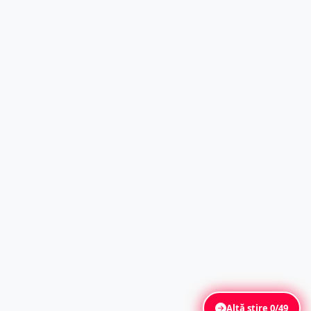
Altă știre
0/49