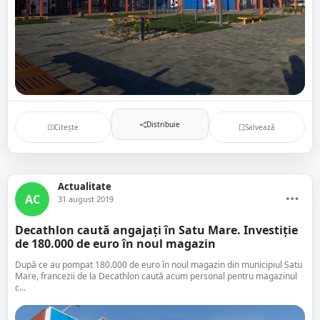
Distribuie
Citește
Salvează
Actualitate
AC
31 august 2019
Decathlon caută angajați în Satu Mare. Investiție
de 180.000 de euro în noul magazin
După ce au pompat 180.000 de euro în noul magazin din municipiul Satu
Mare, francezii de la Decathlon caută acum personal pentru magazinul
c...