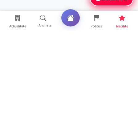
Anchete
Actualitate
Politică
Necitite
Ultimele articole
Mamă de doar 36 de ani, măcinată de
cancer. Doi copii luptă ...
21 ore • Locale
Un sătmărean acuză un centru medical că i-
a anulat consultaț...
20 ore • Locale
TRAGEDIE. Un tânăr român de doar 19 ani a
murit în timp ce c...
19 ore • Locale