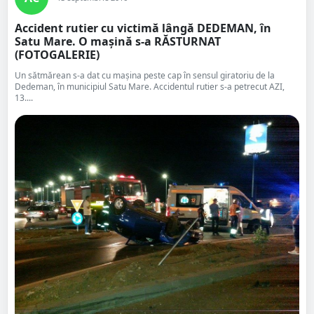
Accident rutier cu victimă lângă DEDEMAN, în
Satu Mare. O mașină s-a RĂSTURNAT
(FOTOGALERIE)
Un sătmărean s-a dat cu mașina peste cap în sensul giratoriu de la
Dedeman, în municipiul Satu Mare. Accidentul rutier s-a petrecut AZI,
13....