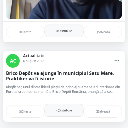
Distribuie
Citește
Salvează
Actualitate
AC
6 august 2017
Brico Depôt va ajunge în municipiul Satu Mare.
Praktiker va fi istorie
Kingfisher, unul dintre liderii pieţei de bricolaj şi amenajări interioare din
Europa şi compania mamă a Brico Depôt România, anunţă că a se...
Distribuie
Citește
Salvează