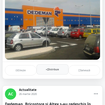
Distribuie
Citește
Salvează
Actualitate
AC
26 martie 2020
Dedeman, Bricostore și Altex s-au redeschis în