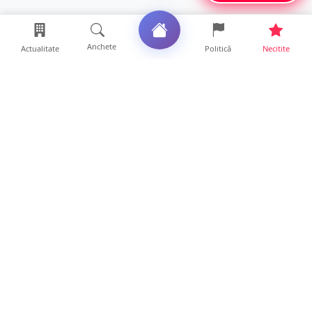
Anchete
Actualitate
Politică
Necitite
Ultimele articole
VIDEO. Noapte neobișnuită în Satu Mare. O
turmă de sute de o...
10 ore • Locale
O covrigărie și o cantină din Satu Mare,
amendate. Ce s-a gă...
9 ore • Locale
Amendă pentru un crescător de animale din
județul Satu Mare....
9 ore • Locale