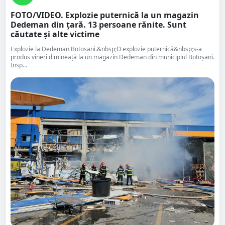
FOTO/VIDEO. Explozie puternică la un magazin
Dedeman din țară. 13 persoane rănite. Sunt
căutate și alte victime
Explozie la Dedeman Botoșani.&nbsp;O explozie puternică&nbsp;s-a
produs vineri dimineață la un magazin Dedeman din municipiul Botoșani.
Insp...