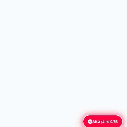
Altă știre
0/53