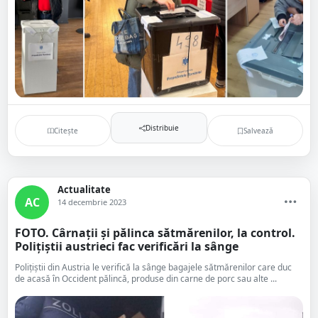
Distribuie
Citește
Salvează
Actualitate
AC
14 decembrie 2023
FOTO. Cârnații și pălinca sătmărenilor, la control.
Polițiștii austrieci fac verificări la sânge
Polițiștii din Austria le verifică la sânge bagajele sătmărenilor care duc
de acasă în Occident pălincă, produse din carne de porc sau alte ...