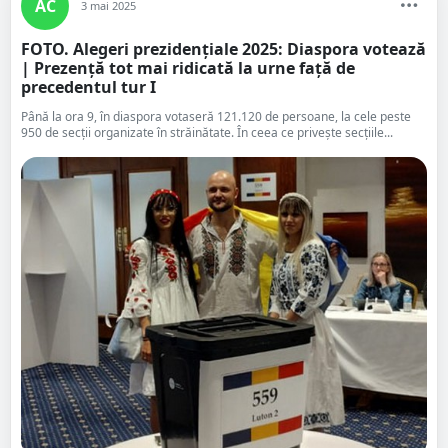
AC
3 mai 2025
FOTO. Alegeri prezidenţiale 2025: Diaspora votează
| Prezență tot mai ridicată la urne față de
precedentul tur I
Până la ora 9, în diaspora votaseră 121.120 de persoane, la cele peste
950 de secții organizate în străinătate. În ceea ce privește secțiile...