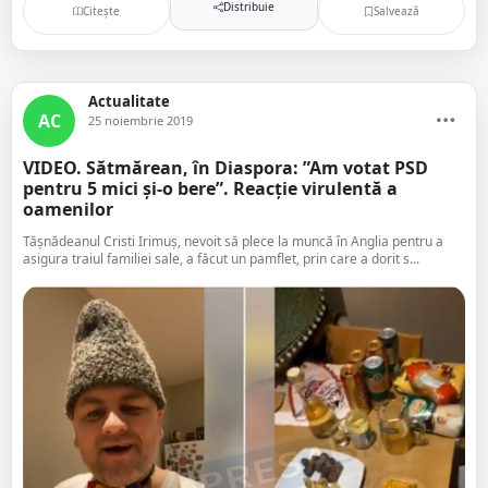
Distribuie
Citește
Salvează
Actualitate
AC
25 noiembrie 2019
VIDEO. Sătmărean, în Diaspora: ”Am votat PSD
pentru 5 mici și-o bere”. Reacție virulentă a
oamenilor
Tășnădeanul Cristi Irimuș, nevoit să plece la muncă în Anglia pentru a
asigura traiul familiei sale, a făcut un pamflet, prin care a dorit s...