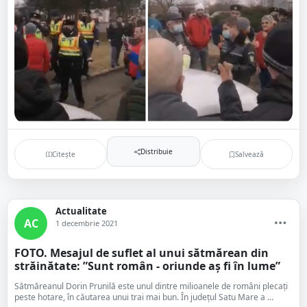
Distribuie
Citește
Salvează
Actualitate
AC
1 decembrie 2021
FOTO. Mesajul de suflet al unui sătmărean din
străinătate: ”Sunt român - oriunde aș fi în lume”
Sătmăreanul Dorin Prunilă este unul dintre milioanele de români plecați
peste hotare, în căutarea unui trai mai bun. În județul Satu Mare a ...