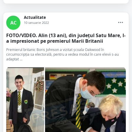
Actualitate
AC
10 ianuarie 2022
FOTO/VIDEO. Alin (13 ani), din județul Satu Mare, l-
a impresionat pe premierul Marii Britanii
Premierul britanic Boris Johnson a vizitat școala Oakwood în
circumscripția sa electorală, pentru a vedea modul în care elevii s-au
adaptat ...