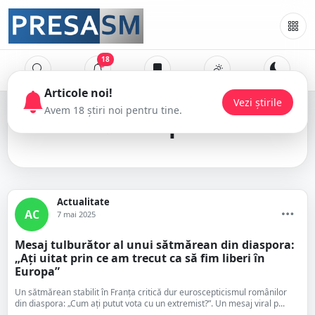
18
diaspora
Actualitate
AC
7 mai 2025
Mesaj tulburător al unui sătmărean din diaspora:
„Ați uitat prin ce am trecut ca să fim liberi în
Europa”
Un sătmărean stabilit în Franța critică dur euroscepticismul românilor
din diaspora: „Cum ați putut vota cu un extremist?”. Un mesaj viral p...