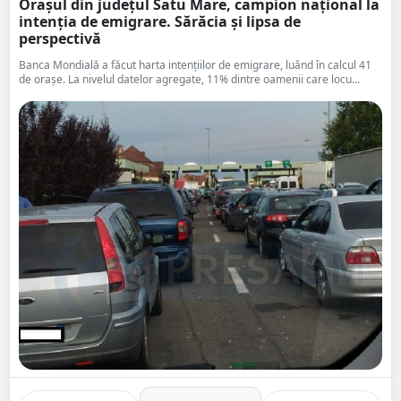
​Orașul din județul Satu Mare, campion național la
intenția de emigrare. Sărăcia și lipsa de
perspectivă
Banca Mondială a făcut harta intențiilor de emigrare, luând în calcul 41
de orașe. La nivelul datelor agregate, 11% dintre oamenii care locu...