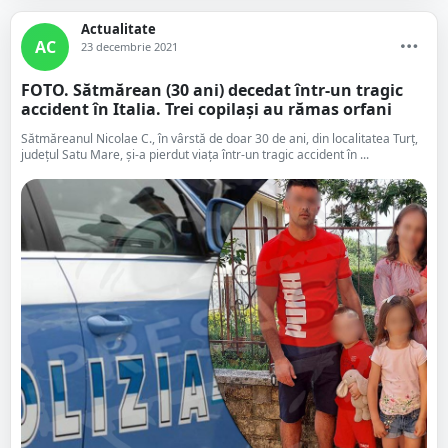
Actualitate
AC
23 decembrie 2021
FOTO. Sătmărean (30 ani) decedat într-un tragic
accident în Italia. Trei copilași au rămas orfani
Sătmăreanul Nicolae C., în vârstă de doar 30 de ani, din localitatea Turț,
județul Satu Mare, și-a pierdut viața într-un tragic accident în ...