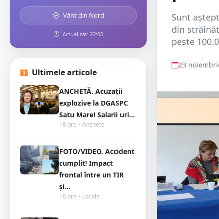
Vânt din Nord
Sunt aștept
din străinăt
Actualizat: 22:00
peste 100.0
23 noiembri
Ultimele articole
ANCHETĂ. Acuzații
explozive la DGASPC
Satu Mare! Salarii uri...
18 ore • Anchete
FOTO/VIDEO. Accident
cumplit! Impact
frontal între un TIR
și...
16 ore • Locale