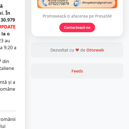
ță
i. În
Promovează-ți afacerea pe PresaSM
130.979
UPDATE
Contactează-ne
 la o
23 au
a 9:20 a
Dezvoltat cu
❤
de
Ottoweb
7 din
taliene
Feeds
ntă și a
 române
 românii
lui