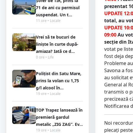
Șofer de TIR, prins la
prezentat 1
71 de ani cu permisul
UPDATE 12:
suspendat. Un t...
total, au vo
11 ore • Locale
UPDATE 10:
09:00
Au vot
Vrei să te bucuri de
secție din It
liniște în curte după-
votat pe list
amiaza? Iată ce d...
fost deja dep
0 ore • Life
Probleme au f
Savona a fost
Polițist din Satu Mare,
au solicitat 
prins la volan cu 1,75
General al R
g/l alcool în...
transmis o p
19 ore • Locale
precizează c
Notificarea d
TOP Trapez lansează în
premieră gardul
Noi recorduri
metalic „ZIG ZAG”. Ev...
plecați peste
19 ore • Locale