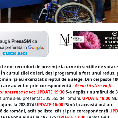
te noi recorduri de prezențe la urne în secțiile de votare
 În cursul zilei de ieri, deși programul a fost unul redus,
omâni și-au exercitat dreptul de a alege. Din cei peste 10
0 care au votat prin corespondență.
Această știre va fi
cu prezența la vot
UPDATE 19:30
S-a depășit numărul de 3
a urne s-au prezentat 335.555 de români.
UPDATE 18:00
Nu
 ajuns la 288.874
UPDATE 16:00
Până la această oră au
8 de români, atât pe liste, cât și prin corespondență
UPD
a la vot a ajuns la 187.775
UPDATE 13:00
La vot s-au