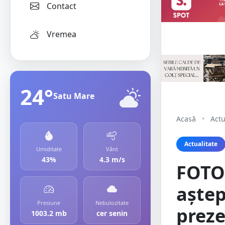
Contact
Vremea
24°
Satu Mare
Acasă
•
Actu
Actualitate
Umiditate
Vânt
43%
4.3 m/s
FOTO.
aștep
Presiune
Nebulozitate
preze
1003.2 mb
cer senin