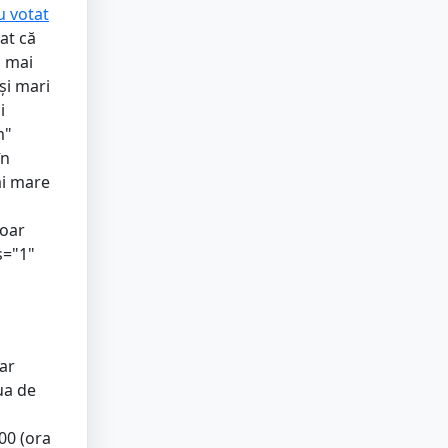
u votat
rat că
a mai
și mari
i
m"
în
ai mare
doar
s="1"
iar
iua de
l
:00 (ora