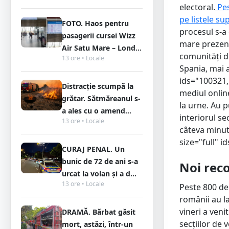
electoral.
Pes
pe listele s
FOTO. Haos pentru
procesul s-a 
pasagerii cursei Wizz
mare prezență
Air Satu Mare – Lond...
comunități de
13 ore • Locale
Spania, mai a
ids="100321,
Distracție scumpă la
mediul onlin
grătar. Sătmăreanul s-
la urne. Au p
a ales cu o amend...
interiorul se
13 ore • Locale
câteva minute
size="full" 
CURAJ PENAL. Un
bunic de 72 de ani s-a
Noi rec
urcat la volan și a d...
13 ore • Locale
Peste 800 de 
românii au la
vineri a ven
DRAMĂ. Bărbat găsit
secțiilor de 
mort, astăzi, într-un