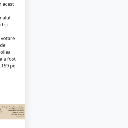
n acest
nalul
d și
 votare
 de
doilea
a a fost
.159 pe