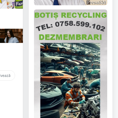
lvează