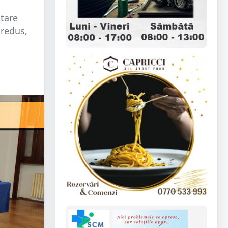
otare
 redus,