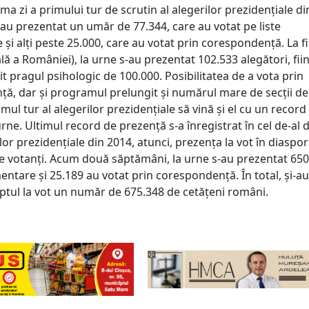
rima zi a primului tur de scrutin al alegerilor prezidențiale di
-au prezentat un umăr de 77.344, care au votat pe liste
și alți peste 25.000, care au votat prin corespondență. La fi
cală a României), la urne s-au prezentat 102.533 alegători, fiin
t pragul psihologic de 100.000. Posibilitatea de a vota prin
ă, dar și programul prelungit și numărul mare de secții de
imul tur al alegerilor prezidențiale să vină și el cu un record
rne. Ultimul record de prezență s-a înregistrat în cel de-al 
ilor prezidențiale din 2014, atunci, prezența la vot în diaspor
e votanți. Acum două săptămâni, la urne s-au prezentat 650
mentare și 25.189 au votat prin corespondență. În total, și-au
eptul la vot un număr de 675.348 de cetățeni români.