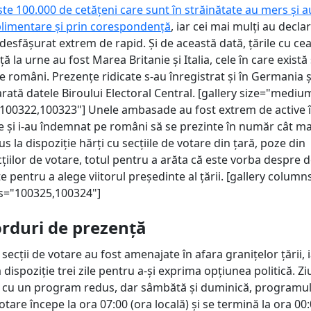
te 100.000 de cetățeni care sunt în străinătate au mers și a
uplimentare și prin corespondență
, iar cei mai mulți au decla
desfășurat extrem de rapid. Și de această dată, țările cu ce
 la urne au fost Marea Britanie și Italia, cele în care există 
 români. Prezențe ridicate s-au înregistrat și în Germania ș
rată datele Biroului Electoral Central. [gallery size="mediu
100322,100323"] Unele ambasade au fost extrem de active 
e și i-au îndemnat pe români să se prezinte în număr cât m
us la dispoziție hărți cu secțiile de votare din țară, poze din
cțiilor de votare, totul pentru a arăta că este vorba despre 
 pentru a alege viitorul președinte al țării. [gallery column
ids="100325,100324"]
orduri de prezență
secții de votare au fost amenajate în afara granițelor țării, 
 dispoziție trei zile pentru a-și exprima opțiunea politică. Z
it cu un program redus, dar sâmbătă și duminică, programu
votare începe la ora 07:00 (ora locală) și se termină la ora 00