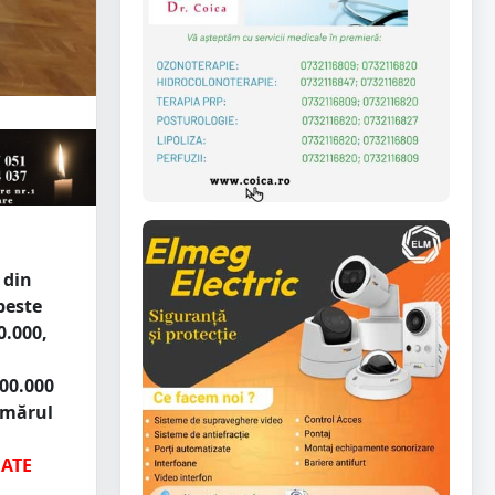
 din
 peste
0.000,
00.000
mărul
ATE