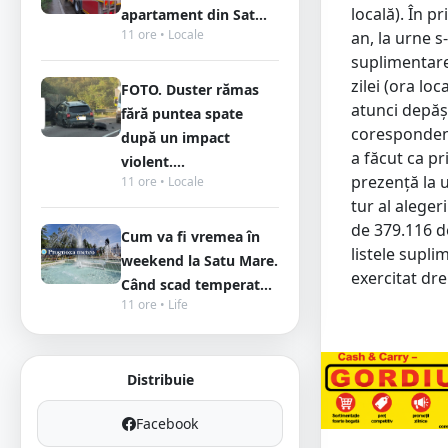
locală). În p
apartament din Sat...
11 ore • Locale
an, la urne s
suplimentare 
zilei (ora lo
FOTO. Duster rămas
atunci depăși
fără puntea spate
corespondenț
după un impact
a făcut ca pr
violent....
prezență la u
11 ore • Locale
tur al aleger
de 379.116 d
Cum va fi vremea în
listele supli
weekend la Satu Mare.
exercitat dr
Când scad temperat...
11 ore • Life
Distribuie
Facebook