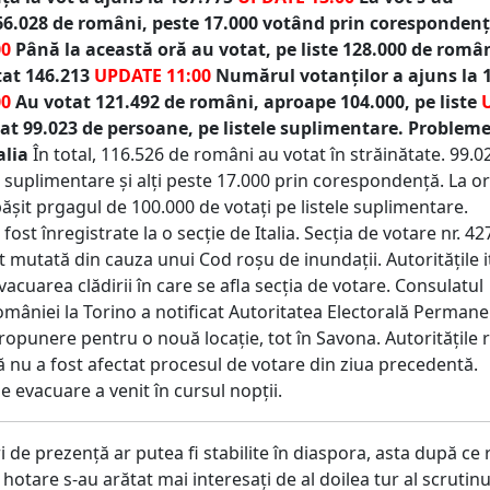
66.028 de români, peste 17.000 votând prin coresponden
00
Până la această oră au votat, pe liste 128.000 de român
tat 146.213
UPDATE 11:00
Numărul votanților a ajuns la 
00
Au votat 121.492 de români, aproape 104.000, pe liste
at 99.023 de persoane, pe listele suplimentare. Probleme
alia
În total, 116.526 de români au votat în străinătate. 99.0
e suplimentare și alți peste 17.000 prin corespondență. La or
ășit prgagul de 100.000 de votați pe listele suplimentare.
ost înregistrate la o secție de Italia. Secția de votare nr. 42
 mutată din cauza unui Cod roșu de inundații. Autoritățile i
evacuarea clădirii în care se afla secția de votare. Consulatul
omâniei la Torino a notificat Autoritatea Electorală Permane
ropunere pentru o nouă locație, tot în Savona. Autoritățile
ă nu a fost afectat procesul de votare din ziua precedentă.
e evacuare a venit în cursul nopții.
 de prezență ar putea fi stabilite în diaspora, asta după ce
 hotare s-au arătat mai interesați de al doilea tur al scrutinu