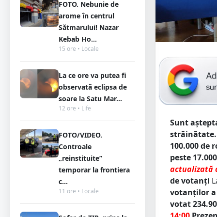
FOTO. Nebunie de
arome în centrul
Sătmarului! Nazar
Kebab Ho...
15 ore • Locale
La ce ore va putea fi
observată eclipsa de
soare la Satu Mar...
12 ore • Life
Sunt aștepta
străinătate.
FOTO/VIDEO.
100.000 de r
Controale
peste 17.00
„reinstituite”
actualizată 
temporar la frontiera
de votanți
L
c...
11 ore • Locale
votanților a
votat 234.90
14:00
Prezenț