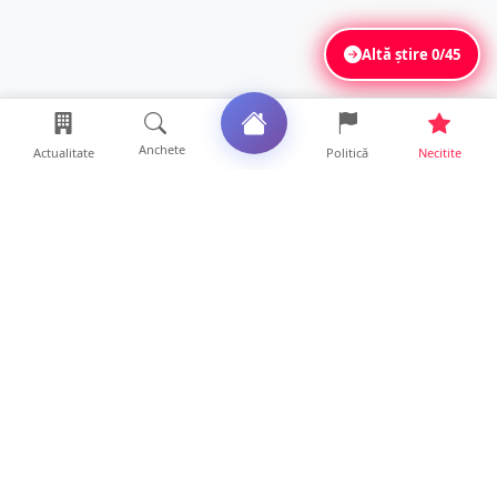
Altă știre
0/45
Anchete
Actualitate
Politică
Necitite
Ultimele articole
FOTO. Imagini dramatice. Pești sufocați pe
lacul Călinești. ...
14 ore • Locale
Peste 230 de locuri de muncă disponibile în
Satu Mare. Alte ...
14 ore • Life
Probleme cu apa potabilă în șapte localități