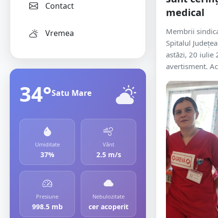
Contact
medical
Membrii sindica
Vremea
Spitalul Județe
astăzi, 20 iulie
avertisment. Ace
34°
Satu Mare
Umiditate
Vânt
37%
2.5 m/s
Presiune
Nebulozitate
998.5 mb
cer acoperit