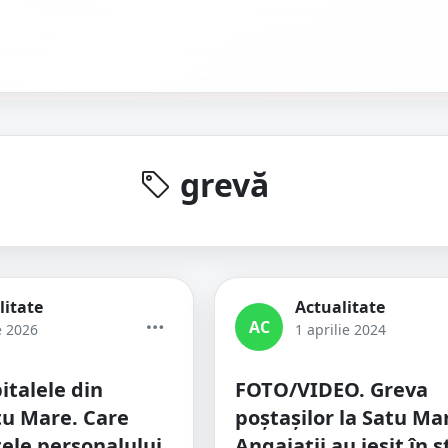
grevă
litate
Actualitate
AC
e 2026
1 aprilie 2024
italele din
FOTO/VIDEO. Greva
tu Mare. Care
poștașilor la Satu Ma
țele personalului
Angajații au ieșit în 