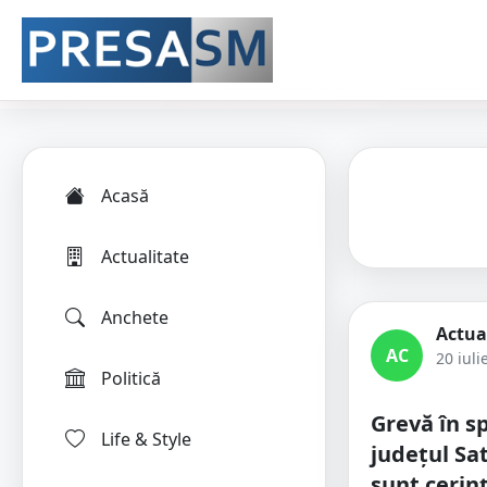
Acasă
Actualitate
Anchete
Actua
AC
20 iuli
Politică
Grevă în sp
Life & Style
județul Sa
sunt cerin