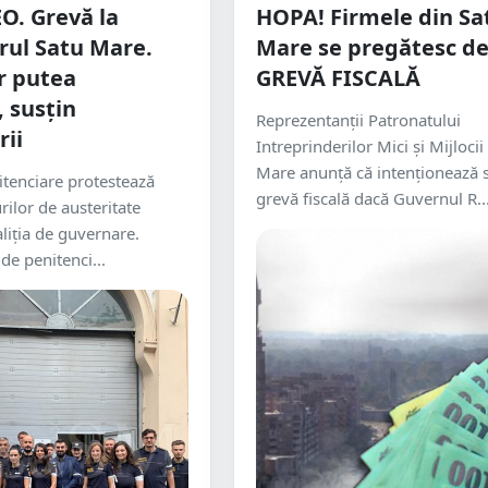
O. Grevă la
HOPA! Firmele din Sa
rul Satu Mare.
Mare se pregătesc d
ar putea
GREVĂ FISCALĂ
 susțin
Reprezentanții Patronatului
rii
Intreprinderilor Mici și Mijlocii
Mare anunță că intenționează 
nitenciare protestează
grevă fiscală dacă Guvernul R..
ilor de austeritate
liția de guvernare.
i de penitenci...