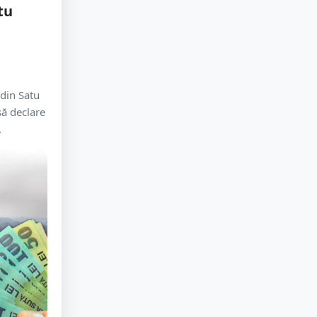
tu
e
 din Satu
să declare
.