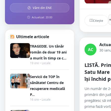
Vânt din ENE
Actualizat: 20:00
Citește
Ultimele articole
Actua
TRAGEDIE. Un tânăr
AC
30 ian
român de doar 19 ani
a murit în timp ce c...
19 ore • Locale
LISTĂ. Prim
Satu Mare
Servicii de TOP în
își închid p
sănătate! Centru de
Un număr de 24
recuperare medicală
primării din ju
P...
16 ore • Locale
pregătesc să in
prima fază vorb