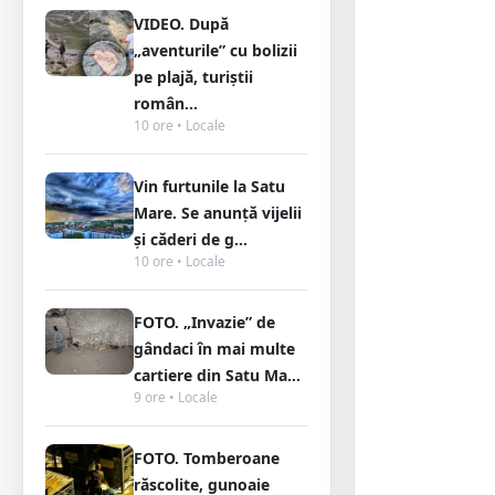
VIDEO. După
„aventurile” cu bolizii
pe plajă, turiștii
român...
10 ore • Locale
Vin furtunile la Satu
Mare. Se anunță vijelii
și căderi de g...
10 ore • Locale
FOTO. „Invazie” de
gândaci în mai multe
cartiere din Satu Ma...
9 ore • Locale
FOTO. Tomberoane
răscolite, gunoaie