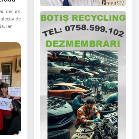
au decurs
olectiv de
ă, iar