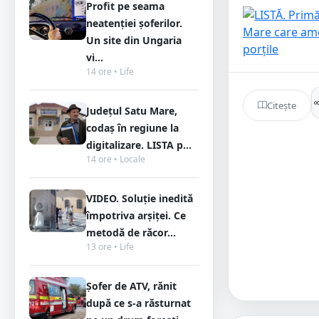
Profit pe seama
neatenției șoferilor.
Un site din Ungaria
vi...
14 ore • Life
Citește
Județul Satu Mare,
codaș în regiune la
digitalizare. LISTA p...
14 ore • Locale
VIDEO. Soluție inedită
împotriva arșiței. Ce
metodă de răcor...
13 ore • Life
Șofer de ATV, rănit
după ce s-a răsturnat