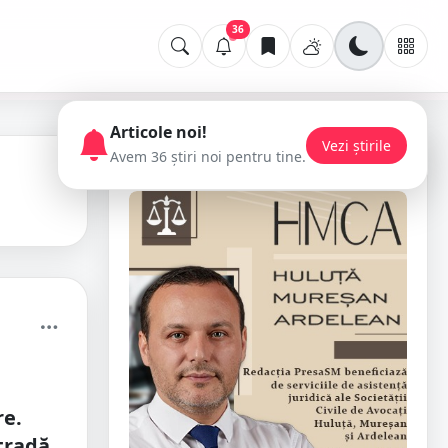
36
Articole noi!
Vezi știrile
Avem 36 știri noi pentru tine.
📢 Publicitate
re.
stradă