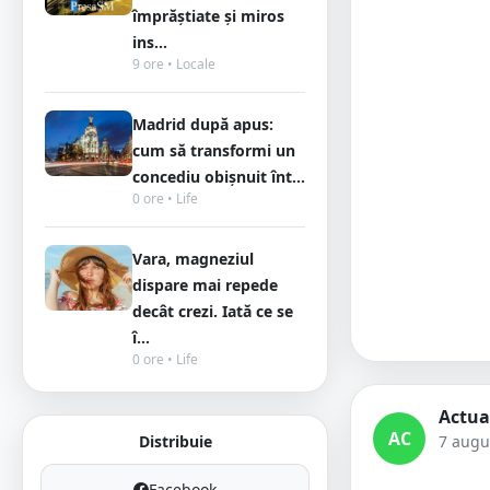
împrăștiate și miros
ins...
9 ore • Locale
Madrid după apus:
cum să transformi un
concediu obișnuit înt...
0 ore • Life
Vara, magneziul
dispare mai repede
decât crezi. Iată ce se
î...
0 ore • Life
Actua
AC
Distribuie
7 augu
Facebook