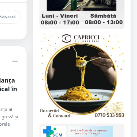
Salvează
lanța
cal în
nță al
 grevă și
 orele