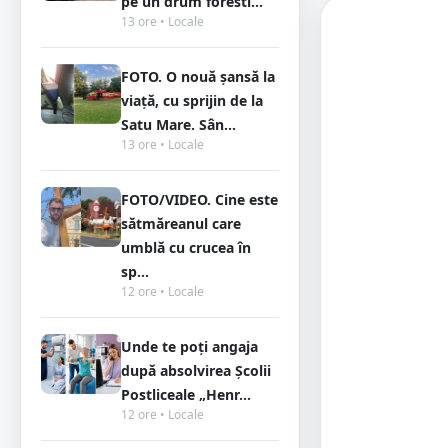
pe un drum foresti...
13 ore • Locale
FOTO. O nouă șansă la
viață, cu sprijin de la
Satu Mare. Sân...
13 ore • Locale
FOTO/VIDEO. Cine este
sătmăreanul care
umblă cu crucea în
sp...
12 ore • Locale
Unde te poți angaja
după absolvirea Școlii
Postliceale „Henr...
12 ore • Locale