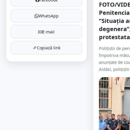
FOTO/VIDE
Penitencia
WhatsApp
”Situația 
degenera”,
E-mail
protestata
Copiază link
Polițiștii de pe
împotriva măsur
anunțate de coa
Astăzi, polițiști