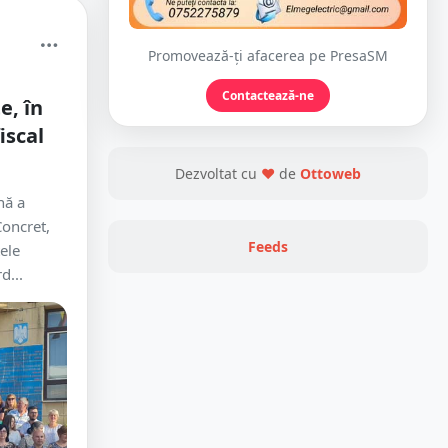
Promovează-ți afacerea pe PresaSM
Contactează-ne
e, în
iscal
Dezvoltat cu
❤
de
Ottoweb
nă a
Concret,
Feeds
ele
d...