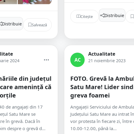
Distribuie
Citește
Distribuie
Salvează
litate
Actualitate
AC
uarie 2024
21 noiembrie 2023
ăriile din județul
FOTO. Grevă la Ambu
 care amenință că
Satu Mare! Lider sindi
orțile
greva foamei
0 de angajați din 17
Angajații Serviciului de Ambula
dețul Satu Mare se
Județului Satu Mare au intrat în
tre în grevă. Dacă în
vor protesta în fiecare zi, între
im despre o grevă d...
10.00-12.00, până la...