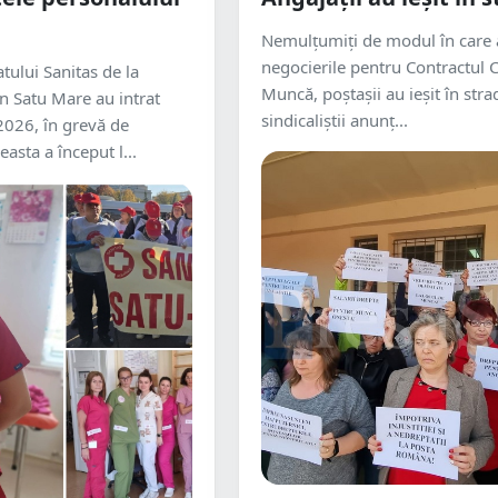
Nemulțumiți de modul în care 
negocierile pentru Contractul C
tului Sanitas de la
Muncă, poștașii au ieșit în strad
an Satu Mare au intrat
sindicaliștii anunț...
 2026, în grevă de
asta a început l...